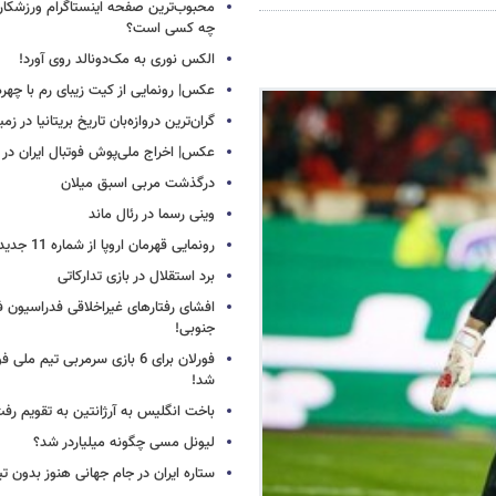
محبوب‌ترین صفحه اینستاگرام ورزشکاران
چه کسی است؟
الکس نوری به مک‌دونالد روی آورد!
عکس| رونمایی از کیت زیبای رم با چهره
گران‌ترین دروازه‌بان تاریخ بریتانیا در زم
عکس| اخراج ملی‌پوش فوتبال ایران در 12 دقیقه!
درگذشت مربی اسبق میلان
وینی رسما در رئال ماند
رونمایی قهرمان اروپا از شماره 11 جدید
برد استقلال در بازی تدارکاتی
افشای رفتارهای غیراخلاقی فدراسیون فو
جنوبی!
فورلان برای 6 بازی سرمربی تیم مل
شد!
باخت انگلیس به آرژانتین به تقویم رفت
لیونل مسی چگونه میلیاردر شد؟
ستاره ایران در جام جهانی هنوز بدون ت