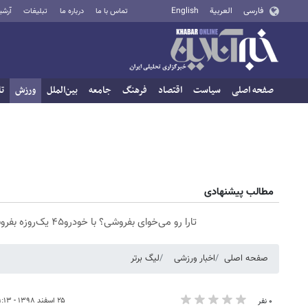
فارسی
العربية
English
تماس با ما
درباره ما
تبلیغات
آرشی
صفحه اصلی
سیاست
اقتصاد
فرهنگ
جامعه
بین‌الملل
ورزش
تا
مطالب پیشنهادی
تارا رو می‌خوای بفروشی؟ با خودرو۴۵ یک‌روزه بفروشش
صفحه اصلی
اخبار ورزشی
لیگ برتر
۲۵ اسفند ۱۳۹۸ - ۱۱:۱۳
۰ نفر