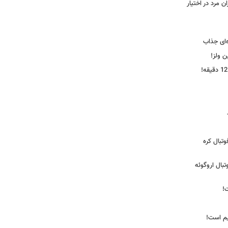
 مرد در اختیار
‌ای جذاب
ین ولز!
تبال کره
ی فوتبال اروگوئه
!
یم است!