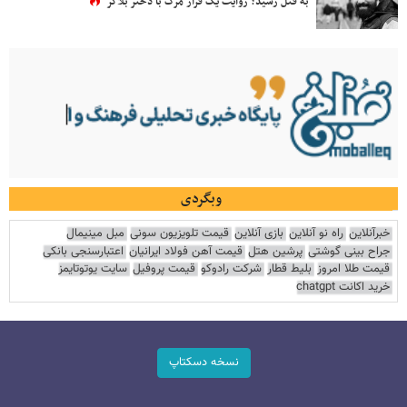
به قتل رسید؟ روایت یک قرار مرگ با دختر بلاگر
وبگردی
خبرآنلاین
راه نو آنلاین
بازی آنلاین
قیمت تلویزیون سونی
مبل مینیمال
جراح بینی گوشتی
پرشین هتل
قیمت آهن فولاد ایرانیان
اعتبارسنجی بانکی
قیمت طلا امروز
بلیط قطار
شرکت رادوکو
قیمت پروفیل
سایت یوتوتایمز
خرید اکانت chatgpt
نسخه دسکتاپ