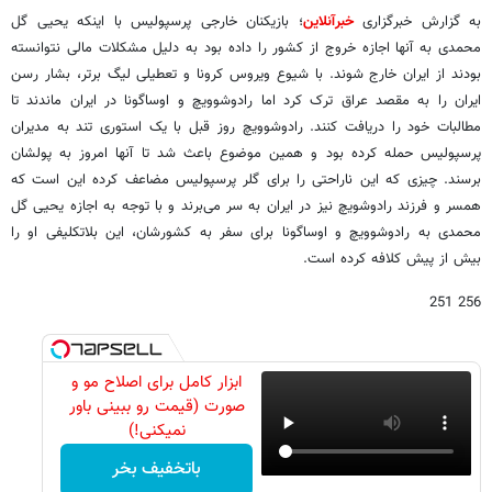
به گزارش خبرگزاری
خبرآنلاین
؛ بازیکنان خارجی پرسپولیس با اینکه یحیی گل
محمدی به آنها اجازه خروج از کشور را داده بود به دلیل مشکلات مالی نتوانسته
بودند از ایران خارج شوند. با شیوع ویروس کرونا و تعطیلی لیگ برتر، بشار رسن
ایران را به مقصد عراق ترک کرد اما رادوشوویچ و اوساگونا در ایران ماندند تا
مطالبات خود را دریافت کنند. رادوشوویچ روز قبل با یک استوری تند به مدیران
پرسپولیس حمله کرده بود و همین موضوع باعث شد تا آنها امروز به پولشان
برسند. چیزی که این ناراحتی را برای گلر پرسپولیس مضاعف کرده این است که
همسر و فرزند رادوشویچ نیز در ایران به سر می‌برند و با توجه به اجازه یحیی گل
محمدی به رادوشوویچ و اوساگونا برای سفر به کشورشان، این بلاتکلیفی او را
بیش از پیش کلافه کرده است.
256 251
ابزار کامل برای اصلاح مو و
صورت (قیمت رو ببینی باور
نمیکنی!)
باتخفیف بخر