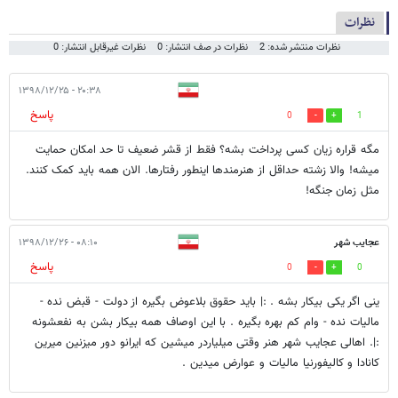
نظرات
نظرات منتشر شده: 2
نظرات در صف انتشار: 0
نظرات غیرقابل انتشار: 0
۲۰:۳۸ - ۱۳۹۸/۱۲/۲۵
پاسخ
0
1
مگه قراره زیان کسی پرداخت بشه؟ فقط از قشر ضعیف تا حد امکان حمایت
میشه! والا زشته حداقل از هنرمندها اینطور رفتارها. الان همه باید کمک کنند.
مثل زمان جنگه!
عجایب شهر
۰۸:۱۰ - ۱۳۹۸/۱۲/۲۶
پاسخ
0
0
ینی اگر یکی بیکار بشه . :| باید حقوق بلاعوض بگیره از دولت - قبض نده -
مالیات نده - وام کم بهره بگیره . با این اوصاف همه بیکار بشن به نفعشونه
:|. اهالی عجایب شهر هنر وقتی میلیاردر میشین که ایرانو دور میزنین میرین
کانادا و کالیفورنیا مالیات و عوارض میدین .