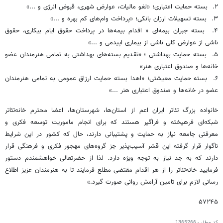
۲. بسته حمایت اعتباری؛ «لغو مالیات، عوارض شهری، قبوض انرژی و ...»
۳. بسته تسهیلات ارزان بانکی؛ «پرداخت وام‌های کم بهره و ...»
۴. بسته جبران بیمه‌ای « اقدام بیمه‌ها در پرداخت حقوق ایام بیکاری، حقوق
ناشی از عوارض کلی ناشی از بیماری اپیدمی و ...»
۵. بسته حمایت بهداشتی ؛ «تقدیم بسته‌های بهداشتی به تمامی هنرمندان عضو
خانه‌ها و صندوق اعتباری هنر»
۶. بسته حمایت معیشتی؛ «اهدا بسته حمایت ارزاق عمومی به تمامی هنرمندان
عضو در خانه‌ها و صندوق اعتباری هنر ...»
خانواده بزرگ تئاتر ایران اعم از استان‌ها، شهرستان‌ها، اعضا محترم خانه‌تئاتر
شبکه‌ای فرهیخته و فراگیر هستند که برای انجام ماموریت توسعه فکری و
معرفتی جامعه نیاز به حمایت و پشتیبانی دارند، حال که کشور در این شرایط
ناگوار قرار گرفته این قشر آسیب‌پذیر جز گروه‌های مهجور فکری و فرهنگی قرار
دارند که به جد نیاز به توجه ویژه دارد. لذا از حضرتعالی خواهشمندم دستور
فرمایید خانه‌تئاتر را از هر اقدام مقتضی مطلع فرمایند تا به هنرمندان عزیز اطلاع
رسانی لازم برای تامین آرامش روانی صورت گیرد.»
۵۷۲۴۵
کد مطلب
1365266