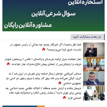
در بحث مشارکت کنید
شما نظر بدهید/ اگر خبرنگار بودید چه سوالی از رئیس جمهور در
نشست خبری فردا می‌پرسیدید؟
نماز جماعت سران ترکیه، عربستان و پاکستان + عکس / بن‌سلمان، شهباز
شریف و اردوغان پس از امضای پیمان دفاع مشترک نماز خواندند
سناتور آمریکایی خواهان ارسال اسلحه برای شورش در ایران شد / تد
کروز: فرقی نمی‌کند پسر شاه روی کار بیاید یا مریم رجوی، هر کسی جز
جمهوری اسلامی
«پیمان مکه» و آرایش جدید منطقه / ائتلاف نظامی جدید اسلامی چه
پیامی برای تهران دارد؟ / مثلث ریاض، آنکارا و اسلام‌آباد علیه خلاء
امنیتی غرب