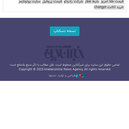
قیمت طلا امروز
بلیط قطار
شرکت رادوکو
قیمت پروفیل
سایت یوتوتایمز
خرید اکانت chatgpt
نسخه دسکتاپ
تمامی حقوق این سایت برای خبرآنلاین محفوظ است. نقل مطالب با ذکر منبع بلامانع است.
Copyright © 2025 khabaronline News Agancy, All rights reserved
طراحی و تولید: نستوه