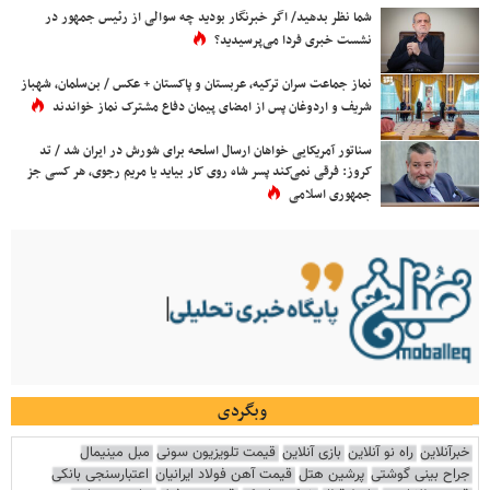
شما نظر بدهید/ اگر خبرنگار بودید چه سوالی از رئیس جمهور در
نشست خبری فردا می‌پرسیدید؟
نماز جماعت سران ترکیه، عربستان و پاکستان + عکس / بن‌سلمان، شهباز
شریف و اردوغان پس از امضای پیمان دفاع مشترک نماز خواندند
سناتور آمریکایی خواهان ارسال اسلحه برای شورش در ایران شد / تد
کروز: فرقی نمی‌کند پسر شاه روی کار بیاید یا مریم رجوی، هر کسی جز
جمهوری اسلامی
وبگردی
خبرآنلاین
راه نو آنلاین
بازی آنلاین
قیمت تلویزیون سونی
مبل مینیمال
جراح بینی گوشتی
پرشین هتل
قیمت آهن فولاد ایرانیان
اعتبارسنجی بانکی