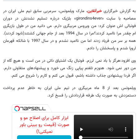
به گزارش خبرگزاری
خبرآنلاین
، مارک ویلموتس، سرمربی سابق تیم ملی ایران در
مصاحبه با سایت «girondins4ever» بلژیک درباره تسلیم نشدنش در دوران
فوتبالی اش عنوان کرد: من ویروس مربیگری دارم. می دانید من در طول بازیگری
ام چقدر مرا ناامید کردند؟مرا در سال 1994 بعد از جام جهانی کشتند(نابود کردند).
همه بر سر من فریاد زدند اما من ناامید نشدم و در سال 1997 با شالکه قهرمان
اروپا شدم و پاسخشان را دادم.
وی افزود:هرگز با باد نمی لرزم. فوتبال یک اشتیاق ذاتی در من است و هیچ گاه از
من دور نمی شود. هنوزم تلفنم پیاپی زنگ می خورد و پیشنهادهای متفاوتی دارم.
اگر فردا پیشنهادی جذاب داشته باشم، قبول می کنم و کارم را شروع می کنم.
ویلموتس بعد از 8 ماه مربیگری در تیم ملی ایران به خاطر عدم پرداخت
دستمزدش به صورت یک طرفه قراردادش را فسخ کرد.
ابزار کامل برای اصلاح مو و
صورت (قیمت رو ببینی باور
نمیکنی!)