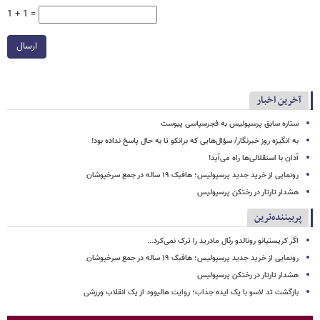
1 + 1 =
ارسال
آخرین اخبار
ستاره سابق پرسپولیس به فجرسپاسی پیوست
به انگیزه روز خبرنگار/ سؤال‌هایی که برانکو تا به حال پاسخ نداده بود!
آدان با استقلالی‌ها راه می‌آید!
رونمایی از خرید جدید پرسپولیس؛ هافبک ۱۹ ساله در جمع سرخپوشان
هشدار تارتار در رختکن پرسپولیس
پربیننده‌ترین
اگر کریستیانو رونالدو رئال مادرید را ترک نمی‌کرد...
رونمایی از خرید جدید پرسپولیس؛ هافبک ۱۹ ساله در جمع سرخپوشان
هشدار تارتار در رختکن پرسپولیس
بازگشت تد لاسو با یک ایده جذاب؛ روایت هالیوود از یک انقلاب ورزشی