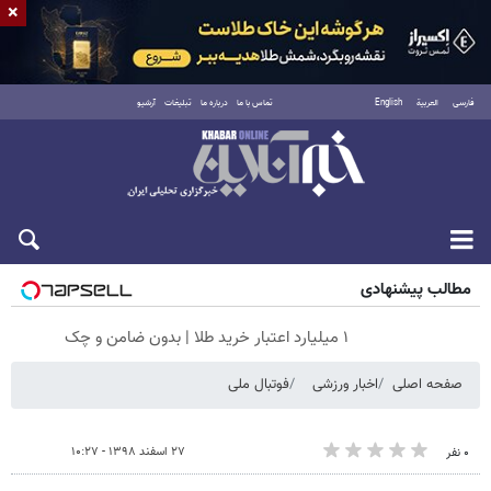
×
فارسی
العربية
English
تماس با ما
درباره ما
تبلیغات
آرشیو
شنبه ۱۷ مرداد ۱۴۰۵
مطالب پیشنهادی
۱ میلیارد اعتبار خرید طلا | بدون ضامن و چک
صفحه اصلی
اخبار ورزشی
فوتبال ملی
۲۷ اسفند ۱۳۹۸ - ۱۰:۲۷
۰ نفر