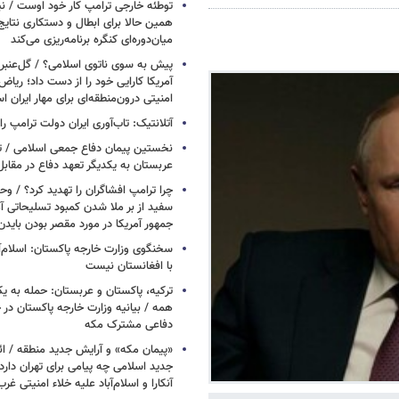
توطئه خارجی ترامپ کار خود اوست / نیوی
همین حالا برای ابطال و دستکاری نتایج
میان‌دوره‌ای کنگره برنامه‌ریزی می‌کند
پیش به سوی ناتوی اسلامی؟ / گل‌عنبری
آمریکا کارایی خود را از دست داد؛ ریاض
امنیتی درون‌منطقه‌ای برای مهار ایران 
آتلانتیک: تاب‌آوری ایران دولت ترامپ را 
نخستین پیمان دفاع جمعی اسلامی / تر
عربستان به یکدیگر تعهد دفاع در مقابل
چرا ترامپ افشاگران را تهدید کرد؟ / و
سفید از بر ملا شدن کمبود تسلیحاتی آ
جمهور آمریکا در مورد مقصر بودن بایدن
سخنگوی وزارت خارجه پاکستان: اسلام‌آ
با افغانستان نیست
ترکیه، پاکستان و عربستان: حمله به ی
همه / بیانیه وزارت خارجه پاکستان د
دفاعی مشترک مکه
«پیمان مکه» و آرایش جدید منطقه / ائ
جدید اسلامی چه پیامی برای تهران دار
آنکارا و اسلام‌آباد علیه خلاء امنیتی غرب