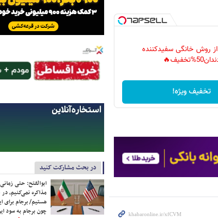
 از روش خانگی سفیدکننده
دان50%تخفیف🔥
تخفیف ویژه!
در بحث مشارکت کنید
ابوالفتح: حتی زمانی 
مذاکره نمی‌کنیم، در 
هستیم/ برجام برای ای
چون برجام به سود ایرا