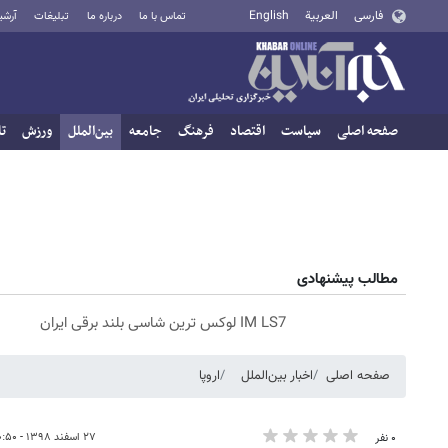
فارسی
العربية
English
تماس با ما
درباره ما
تبلیغات
آرشی
صفحه اصلی
سیاست
اقتصاد
فرهنگ
جامعه
بین‌الملل
ورزش
تا
مطالب پیشنهادی
IM LS7 لوکس ترین شاسی بلند برقی ایران
صفحه اصلی
اخبار بین‌الملل
اروپا
۲۷ اسفند ۱۳۹۸ - ۱۰:۵۰
۰ نفر