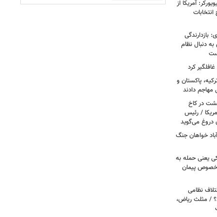
ورکر: آمریکا از
 انتخابات
: بازدارندگی
 به دنبال نظام
است
غافلگیر کرد
کیه، پاکستان و
 مهاجم دادند
حشت در کاخ
مریکا / رئیس
 دروغ می‌گوید
باد خواهان جنگ
کی یعنی حمله به
ر خصوص پیمان
تلاف نظامی
د؟ / مثلث ریاض،