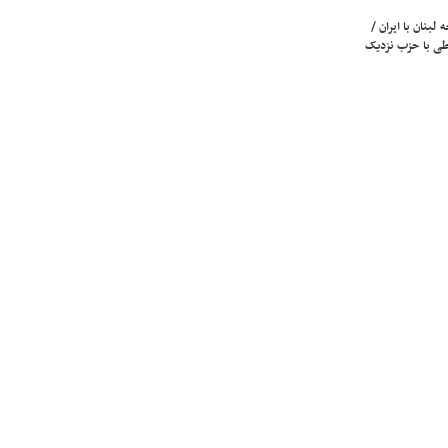
لبنان با ایران /
ی با حزب نزدیک