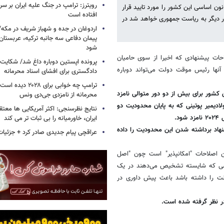
ون اساسی این کشور را مورد تایید قرار
افتاده است
دور دیگر به ریاست جمهوری خواهد شد در
اردوغان در جده و شهباز شریف در مکه/ 
پیمان دفاعی سه جانبه ترکیه، عربستان
شود
حات پیشنهادی که اخیرا از سوی حامیان
پرونده اپستین دوباره داغ شد/ شکایت 
آنها رئیس موقت دولت می‌تواند دوباره
دادگستری برای افشای اسناد محرمانه
ترامپ چه خوابی برای ۲۸
شور برای بیش از دو دور متوالی نامزد
محرمانه از نامزدی جی‌دی ونس
لادیمیر پوتینی که به پایان محدودیت دو
نتایج نظرسنجی: اکثر آمریکایی ها معت
د.
ایران، خاورمیانه را بی ثبات تر می کند
شنهاد برداشته شدن این محدودیت را داده
عراقچی پیام جدیدی صادر کرد + جزئیات
 حکم اخیرش گفت این اصلاحات "امکانپذیر" است چون "اصل
کسی که شایسته تشخیص می‌دهند در یک
لت را داشته باشد باعث پیش داوری در