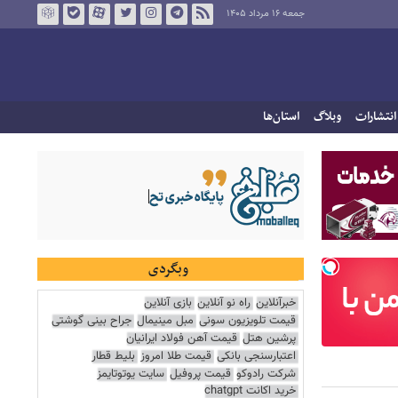
جمعه ۱۶ مرداد ۱۴۰۵
انتشارات
وبلاگ
استان‌ها
وبگردی
خبرآنلاین
راه نو آنلاین
بازی آنلاین
قیمت تلویزیون سونی
مبل مینیمال
جراح بینی گوشتی
پرشین هتل
قیمت آهن فولاد ایرانیان
اعتبارسنجی بانکی
قیمت طلا امروز
بلیط قطار
شرکت رادوکو
قیمت پروفیل
سایت یوتوتایمز
خرید اکانت chatgpt