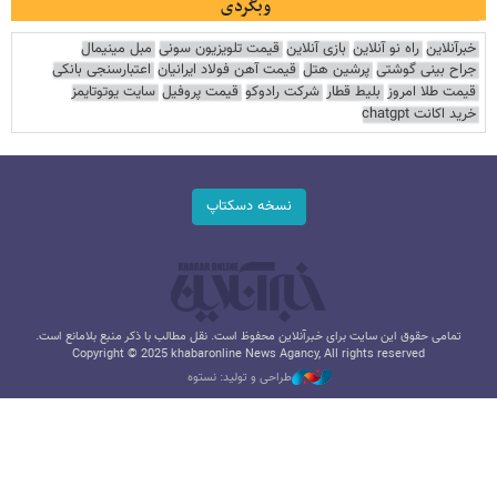
وبگردی
خبرآنلاین
راه نو آنلاین
بازی آنلاین
قیمت تلویزیون سونی
مبل مینیمال
جراح بینی گوشتی
پرشین هتل
قیمت آهن فولاد ایرانیان
اعتبارسنجی بانکی
قیمت طلا امروز
بلیط قطار
شرکت رادوکو
قیمت پروفیل
سایت یوتوتایمز
خرید اکانت chatgpt
نسخه دسکتاپ
تمامی حقوق این سایت برای خبرآنلاین محفوظ است. نقل مطالب با ذکر منبع بلامانع است.
Copyright © 2025 khabaronline News Agancy, All rights reserved
طراحی و تولید: نستوه