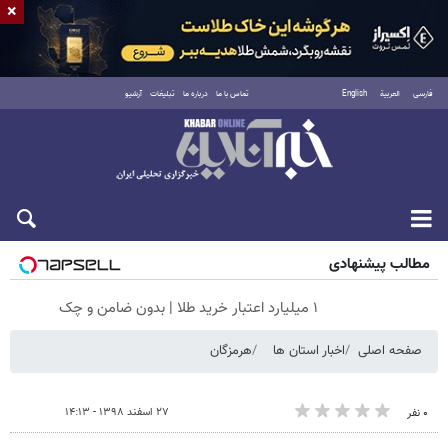
×
فارسی
العربية
English
تماس با ما
درباره ما
تبلیغات
آرشیو
جمعه ۱۶ مرداد ۱۴۰۵
مطالب پیشنهادی
۱ میلیارد اعتبار خرید طلا | بدون ضامن و چک
صفحه اصلی
اخبار استان ها
هرمزگان
۲۷ اسفند ۱۳۹۸ - ۱۴:۱۳
۰ نفر