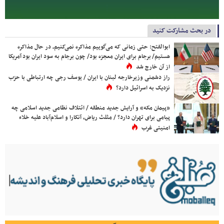
در بحث مشارکت کنید
ابوالفتح: حتی زمانی که می‌گوییم مذاکره نمی‌کنیم، در حال مذاکره
هستیم/ برجام برای ایران معجزه بود/ چون برجام به سود ایران بود آمریکا
از آن خارج شد
راز دشمنی وزیرخارجه لبنان با ایران / یوسف رجی چه ارتباطی با حزب
نزدیک به اسرائیل دارد؟
«پیمان مکه» و آرایش جدید منطقه / ائتلاف نظامی جدید اسلامی چه
پیامی برای تهران دارد؟ / مثلث ریاض، آنکارا و اسلام‌آباد علیه خلاء
امنیتی غرب