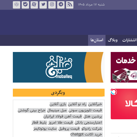
شنبه ۱۷ مرداد ۱۴۰۵
انتشارات
وبلاگ
استان‌ها
وبگردی
خبرآنلاین
راه نو آنلاین
بازی آنلاین
قیمت تلویزیون سونی
مبل مینیمال
جراح بینی گوشتی
پرشین هتل
قیمت آهن فولاد ایرانیان
اعتبارسنجی بانکی
قیمت طلا امروز
بلیط قطار
شرکت رادوکو
قیمت پروفیل
سایت یوتوتایمز
خرید اکانت chatgpt