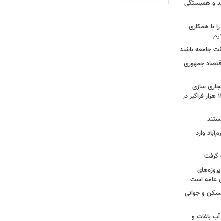
مید و همبستگی
را با همکاری
یم
یقت جامعه باشند
اقتصاد جمهوری
تجاری سازی
یافته های پژوهشی تا آموزش بیش از ۱۱ هزار فراگیر در
هستند
‌آباد وارد
ت گرفت
روژه‌های
ق عامه است
مسکن و جوانی
آب باغات و