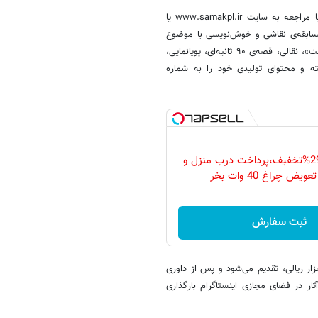
علاقه‌مندان به شرکت در این پویش تا پایان فروردین‌ماه۱۳۹۹ فرصت دارند با مراجعه به سایت www.samakpl.ir یا
واده، مسابقه‌ی نقاشی و خوش‌نویسی با موضوع
«خانه‌ی امن، من و کتاب، پایگاه سالم و ایمن خانواده‌ی من، آینده ساختنی است»، نقالی، قصه‌ی ۹۰ ثانیه‌ای، پویانمایی،
خته و محتوای تولیدی خود را به شماره
فقط امروز با 29%تخفیف،پرداخت درب منزل و
ویض چراغ 40 وات بخر
ثبت سفارش
ار ریالی، تقدیم می‌شود و پس از داوری
ار در فضای مجازی اینستاگرام بارگذاری