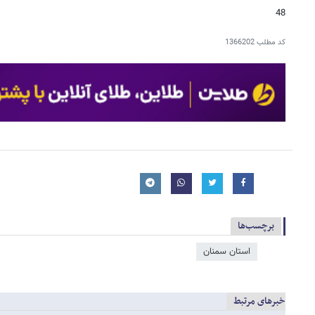
48
کد مطلب
1366202
برچسب‌ها
استان سمنان
خبرهای مرتبط