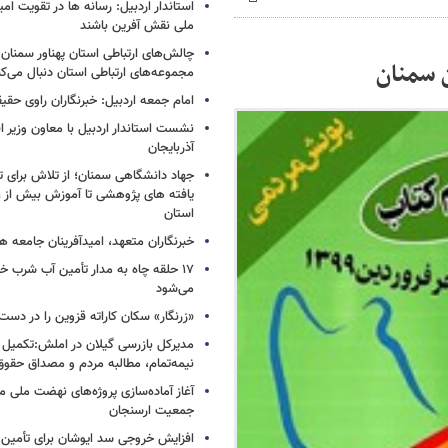
استاندار اردبیل: رسانه ها در تقویت ا
ملی نقش‌ آفرین باشند
چالش‌های ارتباطی استان پهناور سمنان 
 سمنان
مجموعه‌های ارتباطی استان دنبال می‌کن
امام جمعه اردبیل: خبرنگاران راوی حق
نشست استاندار اردبیل با معاون وزیر 
آذربایجان
جهاد دانشگاهی سمنان؛ از تلاش برای 
استان
خبرنگاران متعهد، امیدآفرینان جامعه 
۱۷ حلقه چاه به مدار تأمین آب شرب خرم
می‌شود
«زرنگار» سکان کاراته قزوین را در دس
مدیرکل بازرسی گیلان در املش:تکمیل پ
نیمه‌تمام، مطالبه مردم و مصداق حقو
آغاز آماده‌سازی پروژه‌های نهضت ملی 
جمعیت ارسنجان
افزایش خروجی سد ایوشان برای تأمین 