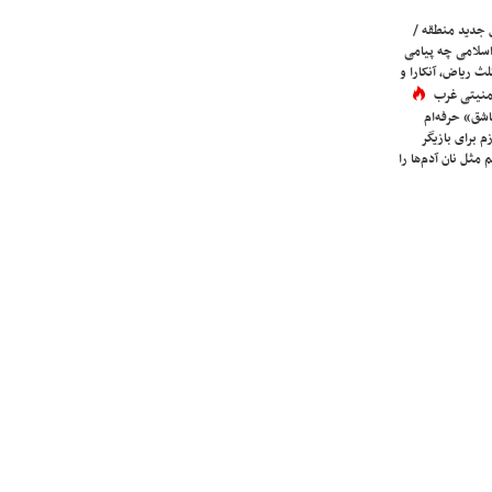
 جدید منطقه /
اسلامی چه پیامی
لث ریاض، آنکارا و
 امنیتی غرب
شق» حرفه‌ام
م برای بازیگر
 مثل نان آدم‌ها را