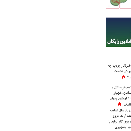
برنگار بودید چه
ور در نشست
د؟
یه، عربستان و
لمان، شهباز
ز امضای پیمان
ندند
ان ارسال اسلحه
شد / تد کروز:
روی کار بیاید یا
جز جمهوری