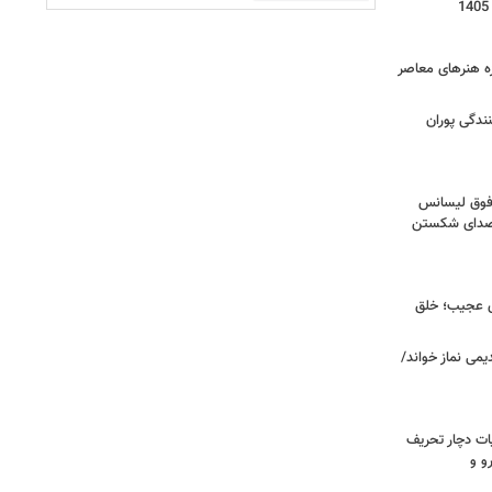
زه هنرهای معاصر
ندگی پوران
فوق‌ لیسانس
! صدای شکستن
ای عجیب؛ خلق
یمی نماز خواند/
ت دچار تحریف
و و