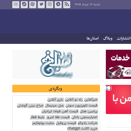
شنبه ۱۷ مرداد ۱۴۰۵
انتشارات
وبلاگ
استان‌ها
وبگردی
خبرآنلاین
راه نو آنلاین
بازی آنلاین
قیمت تلویزیون سونی
مبل مینیمال
جراح بینی گوشتی
پرشین هتل
قیمت آهن فولاد ایرانیان
اعتبارسنجی بانکی
قیمت طلا امروز
بلیط قطار
شرکت رادوکو
قیمت پروفیل
سایت یوتوتایمز
خرید اکانت chatgpt