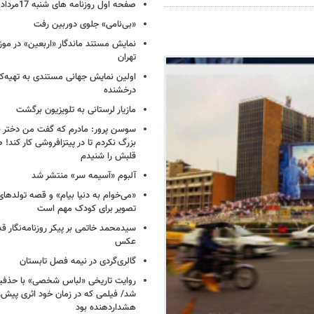
صفحه اول روزنامه های شنبه 17مرداد 1405
«بی‌نامی» جلوی دوربین رفت
نمایش مستند ماندگار «اربعین» در مو
تهران
اولین نمایش جهانی مستندی به تهیه‌کن
درخشنده
مازیار لرستانی به تلویزیون برگشت
سوسن پرور: مادرم که گفت من دختر 
بزرگ نکردم تا در پیتزافروشی کار کند
قلبش را شنیدم
آلبوم «آسیمه سر» منتشر شد
«می‌خوام به دنیا بیام» و قصه تولده
تصویر برای کودک مهم است
سیدمحمد خاتمی بر پیکر روزنامه‌نگار قد
عکس
گالری‌گردی در نیمه فصل تابستان
روایت تاریخی «لباس شخصی» با حذفیا
شد/ فیلمی که در زمان خود اثری پیش‌ر
هشداردهنده بود