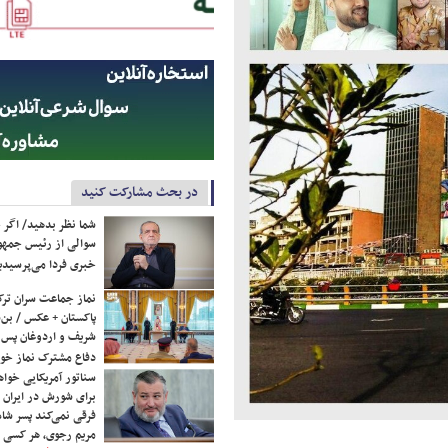
در بحث مشارکت کنید
شما نظر بدهید/ اگر خ
سوالی از رئیس جمه
خبری فردا می‌پرسیدی
نماز جماعت سران ترک
پاکستان + عکس / بن‌س
شریف و اردوغان پس ا
دفاع مشترک نماز خوا
سناتور آمریکایی خواه
برای شورش در ایران 
فرقی نمی‌کند پسر شاه 
مریم رجوی، هر کسی 