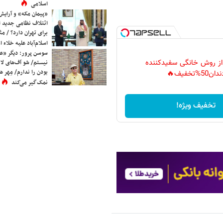
اسلامی
«پیمان مکه» و آرایش
ائتلاف نظامی جدید 
برای تهران دارد؟ / مث
اسلام‌آباد علیه خلاء
سوسن پرور: دیگر «عا
 از روش خانگی سفیدکننده
نیستم/ شو آف‌های لاز
بودن را ندارم/ مِهر هم
دان50%تخفیف🔥
نمک‌گیر می‌کند
تخفیف ویژه!