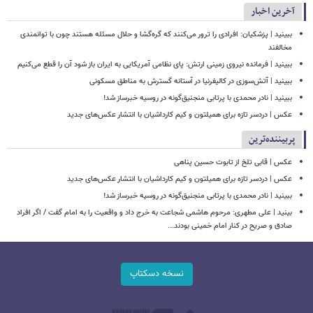
آخرین اخبار
ببینید | پزشکیان: افرادی را ترور می‌کنند که گره‌گشا و حلال مسئله هستند چون با توانمندی
مخالفند
ببینید | فرمانده نیروی زمینی ارتش: پای نظامی آمریکایی به ایران باز شود آن را قطع می‌کنیم
ببینید | آتش‌سوزی در کالیفرنیا در آستانه گسترش به مناطق مسکونی
ببینید | نادر محمدی با پرتابی منجنیق‌گونه در روسیه خبرساز شد!
عکس | دردسر تازه برای همیلتون و کیم کارداشیان با انتشار عکس‌های جدید
پربیننده‌ترین
عکس | قابی تلخ از تابوت حسین پناهی
عکس | دردسر تازه برای همیلتون و کیم کارداشیان با انتشار عکس‌های جدید
ببینید | نادر محمدی با پرتابی منجنیق‌گونه در روسیه خبرساز شد!
بینید | علی مطهری: مرحوم هاشمی شجاعت به خرج داد و واقعیت را به امام گفت / اگر افراد
صادق و صریح در کنار امام خمینی بودند...
نسخه دسکتاپ