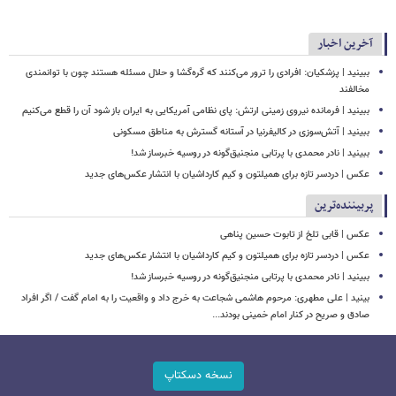
آخرین اخبار
ببینید | پزشکیان: افرادی را ترور می‌کنند که گره‌گشا و حلال مسئله هستند چون با توانمندی
مخالفند
ببینید | فرمانده نیروی زمینی ارتش: پای نظامی آمریکایی به ایران باز شود آن را قطع می‌کنیم
ببینید | آتش‌سوزی در کالیفرنیا در آستانه گسترش به مناطق مسکونی
ببینید | نادر محمدی با پرتابی منجنیق‌گونه در روسیه خبرساز شد!
عکس | دردسر تازه برای همیلتون و کیم کارداشیان با انتشار عکس‌های جدید
پربیننده‌ترین
عکس | قابی تلخ از تابوت حسین پناهی
عکس | دردسر تازه برای همیلتون و کیم کارداشیان با انتشار عکس‌های جدید
ببینید | نادر محمدی با پرتابی منجنیق‌گونه در روسیه خبرساز شد!
بینید | علی مطهری: مرحوم هاشمی شجاعت به خرج داد و واقعیت را به امام گفت / اگر افراد
صادق و صریح در کنار امام خمینی بودند...
نسخه دسکتاپ