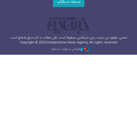
نسخه دسکتاپ
تمامی حقوق این سایت برای خبرآنلاین محفوظ است. نقل مطالب با ذکر منبع بلامانع است.
Copyright © 2025 khabaronline News Agancy, All rights reserved
طراحی و تولید: نستوه