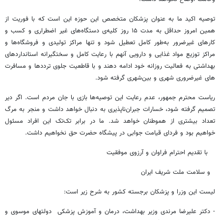
توصیه اکید ما به عنوان پزشکان متخصص این حوزه این است که با فوریت از
همین امروز حداقل به مدت ۱۵ روز کلیه‌ی دستگاه‌های غیر اضطراری و کسب و
کارهای غیرضرور به­‌طور کامل تعطیل شود و تنها مراکز تولیدی و فروشگاه‌­ها و
مراکز توزیع مواد غذایی و دارویی آن­هم با رعایت کامل و سخت­گیرانه استانداردهای
بهداشتی به فعالیت روزانه خود ادامه دهند و با قاطعیت جلوی ترددها و مسافرت­‌
های غیرضروری شهری و بین­‌شهری گرفته شود.
ریاست محترم جمهور، عدم رعایت این توصیه­‌ها بازی با جان مردم است. اگر دیر
تصمیم گرفته شود، خسارات جبران­‌ناپذیری به دنبال خواهد داشت و منجر به مرگ
تعداد بیشتری از هم­وطنان خواهد شد. ما در برابر تک­‌تک این افراد مسئول
خواهیم بود و فردای قیامت جوابی در پیشگاه حضرت حق نخواهیم داشت.
با تقدیم احترام فراوان و آرزوی موفقیت
و سلامت ملت شریف ایران
لیست این وزرا و پزشکان برجسته کشور به شرح زیر است:
-­ دکتر علیرضا مرندی وزیر بهداشت، درمان و آموزش پزشکی دولت­های موسوی و