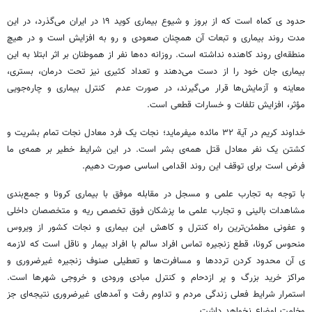
حدود ی ک­ماه است که از بروز و شیوع بیماری کوید ۱۹ در ایران می­‌گذرد، در این
مدت روند بیماری و تبعات آن همچنان صعودی و رو به افزایش است و در هیچ
منطقه‌­ای روند کاهنده نداشته است. روزانه ده­‌ها نفر از هموطنان بر اثر ابتلا به این
بیماری جان خود را از دست می­‌دهند و تعداد کثیری نیز تحت درمان، بستری،
معاینه و آزمایش­‌ها قرار می­‌گیرند، در صورت عدم کنترل بیماری و چاره­‌جویی
مؤثر، افزایش تلفات و خسارات قطعی است.
خداوند کریم در آیة ۳۲ مائده می­فرماید؛ نجات یک فرد معادل نجات تمام بشریت و
کشتن یک نفر معادل قتل همه­‌ی بشر است. در این شرایط خطیر بر همه­‌ی ما
فرض است برای توقف این روند اقدامی اساسی صورت دهیم.
با توجه به تجارب علمی و مسجل در مقابله موفق با بیماری کرونا و جمع‌­بندی
مشاهدات بالینی و تجارب علمی ما پزشکان فوق تخصص ریه و متخصصان داخلی
و عفونی مطمئن‌­ترین راه کنترل و کاهش این بیماری و نجات کشور از ویروس
منحوس کرونا، قطع زنجیره تماس افراد سالم با افراد بیمار و ناقل است که لازمه­‌
ی آن محدود کردن ترددها و مسافرت­‌ها و تعطیلی صنوف زنجیره غیرضروری و
مراکز خرید بزرگ و پر ازدحام و کنترل مبادی ورودی و خروجی شهرها است.
استمرار شرایط فعلی زندگی مردم و تداوم رفت و آمدهای غیرضروری نتیجه‌­ای جز
وخامت اوضاع نخواهد داشت.