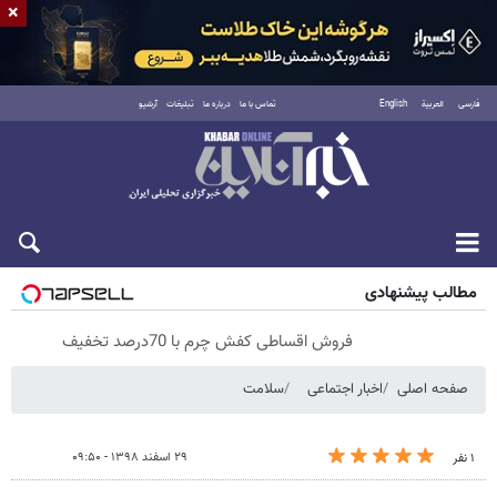
×
فارسی
العربية
English
تماس با ما
درباره ما
تبلیغات
آرشیو
شنبه ۱۷ مرداد ۱۴۰۵
مطالب پیشنهادی
فروش اقساطی کفش چرم با 70درصد تخفیف
صفحه اصلی
اخبار اجتماعی
سلامت
۲۹ اسفند ۱۳۹۸ - ۰۹:۵۰
۱ نفر