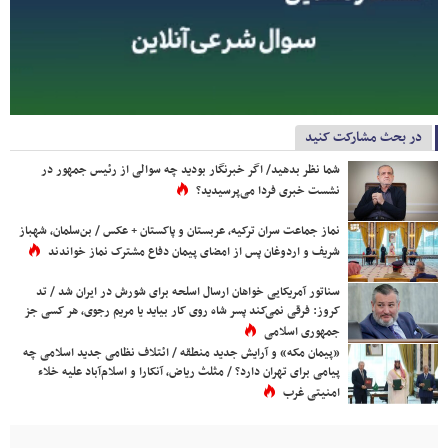
در بحث مشارکت کنید
شما نظر بدهید/ اگر خبرنگار بودید چه سوالی از رئیس جمهور در
نشست خبری فردا می‌پرسیدید؟
نماز جماعت سران ترکیه، عربستان و پاکستان + عکس / بن‌سلمان، شهباز
شریف و اردوغان پس از امضای پیمان دفاع مشترک نماز خواندند
سناتور آمریکایی خواهان ارسال اسلحه برای شورش در ایران شد / تد
کروز: فرقی نمی‌کند پسر شاه روی کار بیاید یا مریم رجوی، هر کسی جز
جمهوری اسلامی
«پیمان مکه» و آرایش جدید منطقه / ائتلاف نظامی جدید اسلامی چه
پیامی برای تهران دارد؟ / مثلث ریاض، آنکارا و اسلام‌آباد علیه خلاء
امنیتی غرب