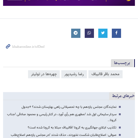
برچسب‌ها
محمد باقر قالیباف
رضا رشیدپور
چهره‌ها در توئیتر
خبرهای مرتبط
نمایندگان مجلس یازدهم با چه تحصیلاتی راهی بهارستان شدند؟ +جدول
سردار سلیمانی اول شد /مطهری هم رأی آورد، در کنار رئیسی و محمود صادقی /جناب
کرونا…
تکذیب ابتلای جهانگیری به کرونا /قالیباف مبتلا به کرونا شده است؟
صوفی: اصلاح‌طلبان شکست نخوردند، حذف شدند /در مجلس یازدهم اصلاح‌طلب