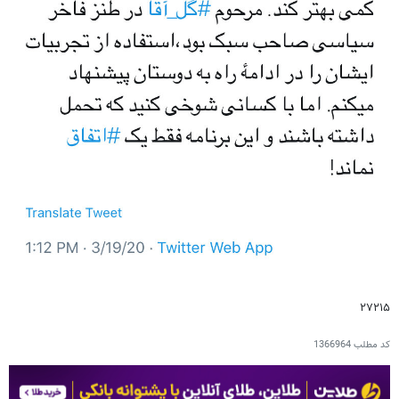
۲۷۲۱۵
کد مطلب
1366964