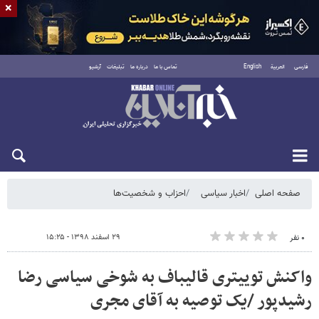
×
فارسی
العربية
English
تماس با ما
درباره ما
تبلیغات
آرشیو
پنجشنبه ۱۵ مرداد ۱۴۰۵
صفحه اصلی
اخبار سیاسی
احزاب و شخصیت‌ها
۲۹ اسفند ۱۳۹۸ - ۱۵:۲۵
۰ نفر
واکنش توییتری قالیباف به شوخی سیاسی رضا
رشیدپور /یک توصیه به آقای مجری