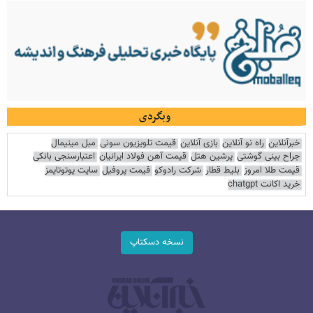
وبگردی
خبرآنلاین
راه نو آنلاین
بازی آنلاین
قیمت تلویزیون سونی
مبل مینیمال
جراح بینی گوشتی
پرشین هتل
قیمت آهن فولاد ایرانیان
اعتبارسنجی بانکی
قیمت طلا امروز
بلیط قطار
شرکت رادوکو
قیمت پروفیل
سایت یوتوتایمز
خرید اکانت chatgpt
نسخه دسکتاپ