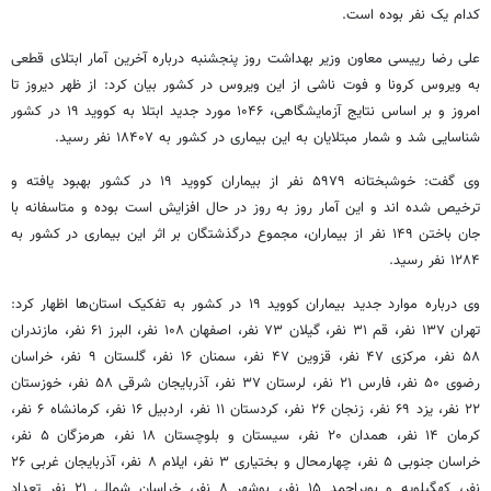
کدام یک نفر بوده است.
علی رضا رییسی معاون وزیر بهداشت روز پنجشنبه درباره آخرین آمار ابتلای قطعی
به ویروس کرونا و فوت ناشی از این ویروس در کشور بیان کرد: از ظهر دیروز تا
امروز و بر اساس نتایج آزمایشگاهی، ۱۰۴۶ مورد جدید ابتلا به کووید ۱۹ در کشور
شناسایی شد و شمار مبتلایان به این بیماری در کشور به ۱۸۴۰۷ نفر رسید.
وی گفت: خوشبختانه ۵۹۷۹ نفر از بیماران کووید ۱۹ در کشور بهبود یافته و
ترخیص شده اند و این آمار روز به روز در حال افزایش است بوده و متاسفانه با
جان باختن ۱۴۹ نفر از بیماران، مجموع درگذشتگان بر اثر این بیماری در کشور به
۱۲۸۴ نفر رسید.
وی درباره موارد جدید بیماران کووید ۱۹ در کشور به تفکیک استان‌ها اظهار کرد:
تهران ۱۳۷ نفر، قم ۳۱ نفر، گیلان ۷۳ نفر، اصفهان ۱۰۸ نفر، البرز ۶۱ نفر، مازندران
۵۸ نفر، مرکزی ۴۷ نفر، قزوین ۴۷ نفر، سمنان ۱۶ نفر، گلستان ۹ نفر، خراسان
رضوی ۵۰ نفر، فارس ۲۱ نفر، لرستان ۳۷ نفر، آذربایجان شرقی ۵۸ نفر، خوزستان
۲۲ نفر، یزد ۶۹ نفر، زنجان ۲۶ نفر، کردستان ۱۱ نفر، اردبیل ۱۶ نفر، کرمانشاه ۶ نفر،
کرمان ۱۴ نفر، همدان ۲۰ نفر، سیستان و بلوچستان ۱۸ نفر، هرمزگان ۵ نفر،
خراسان جنوبی ۵ نفر، چهارمحال و بختیاری ۳ نفر، ایلام ۸ نفر، آذربایجان غربی ۲۶
نفر، کهگیلویه و بویراحمد ۱۵ نفر، بوشهر ۸ نفر، خراسان شمالی ۲۱ نفر تعداد