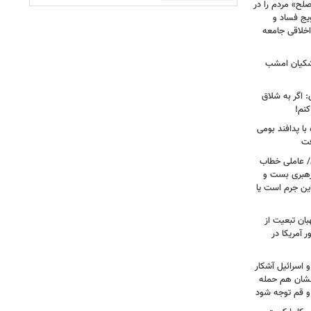
لح» مردم را در
یج فساد و
اخلاقی جامعه
شکیان امشب
: اگر به شلاق
کنم!
ا پدافند بومی
فت
/ عاملی خطاب
رهبری بست و
 این جرم است یا
بان تبعیت از
 آمریکا در
 اسرائیل آشکار
انشان هم حمله
 و قم توجه شود