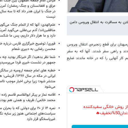
قیاس امام جمعه اصفهان بین جنگ آمری
در جنگ با ایران هدر داد که تا سه سال 
نیست
رفتن به مسافرت به انتقال ویروس دامن
علم‌الهدی: آنها که از اتمام جنگ می‌گوی
دارد و ما هزار دلار داریم، پس ما شکس
فوری/ توضیح خبرگزاری فارس درباره خب
هنان برای قطع زنجیره‌ی انتقال ویروس
محسن رضایی به دبیری شعام
ردند و راهی سفر شدند. آنها که به سفر
شما نظر بدهید/ اگر خبرنگار بودید چه 
کار آنهایی را که در خانه ماندند ضایع
جمهور در نشست خبری فردا می‌پرسیدی
خطبه های امام جمعه ارومیه در سالگرد 
ایرانی در مکه در سال ۶۶
منتشر شود؛ زیرا برخی اخبار موجب ناا
می‌شود
اقامه نماز بر پیکر ابوالقاسم قاسم زاد
محمد خاتمی/ ظریف و همتی هم بودن
 از روش خانگی سفیدکننده
نمره ۱۴ از ۲۰ برای دولتی که با بح
دان50%تخفیف🔥
سیاست‌های اجتماعی هنوز زیر سایه نگاه
غیرپاسخگو قرار دارد