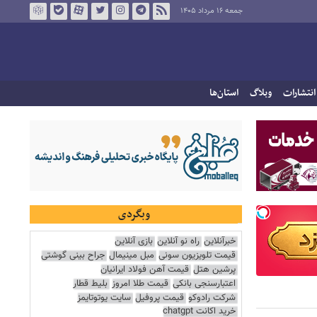
جمعه ۱۶ مرداد ۱۴۰۵
انتشارات
وبلاگ
استان‌ها
وبگردی
خبرآنلاین
راه نو آنلاین
بازی آنلاین
قیمت تلویزیون سونی
مبل مینیمال
جراح بینی گوشتی
پرشین هتل
قیمت آهن فولاد ایرانیان
اعتبارسنجی بانکی
قیمت طلا امروز
بلیط قطار
شرکت رادوکو
قیمت پروفیل
سایت یوتوتایمز
خرید اکانت chatgpt