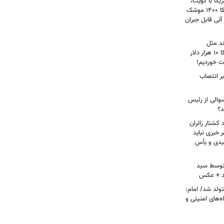
کا با کویت،
عراق و افغانستان و جنگ رمضان/ آمریکا ۱۴۰۰ موشک
آتی قابل جبران
ند مثل
منافقین‌اند/ آدم بی‌عقلی می‌گوید آمریکا ۱۰ هزار دلار
ت خوردیم!
ر انتصاب
سوالی از رئیس
د؟
کشتار زائران
۱۳/ قریشی: هر خبری نباید
میدی و یأس
ه توسط سید
د + عکس
ران متولد شد/ امام:
‌های امنیتی و