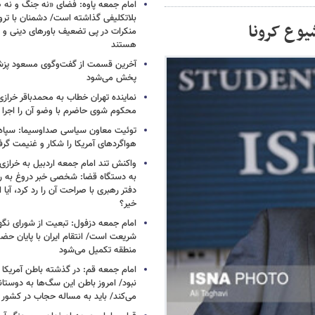
امام جمعه پاوه: فضای «نه جنگ و نه ص
بلاتکلیفی گذاشته است/ دشمنان با ترو
یوع کرونا
منکرات در پی تضعیف باورهای دینی و 
هستند
آخرین قسمت از گفت‌وگوی مسعود پز
پخش می‌شود
نماینده تهران خطاب به محمدباقر خرازی
محکوم شوی حاضرم با وضو آن را اجرا 
توئیت معاون سیاسی صداوسیما: سپاه ب
هواگردهای آمریکا را شکار و غنیمت گر
واکنش تند امام جمعه اردبیل به خرازی
به دستگاه قضا: شخصی خبر دروغ به 
دفتر رهبری با صراحت آن را رد کرد، آیا
خیر؟
امام جمعه دزفول: تبعیت از شورای نگه
شریعت است/ انتقام ایران با پایان حضور
منطقه تکمیل می‌شود
امام جمعه قم: در گذشته باطن آمریکا و
نبود/ امروز باطن این سگ‌ها به دوست
می‌کند/ باید به مساله حجاب در کشور