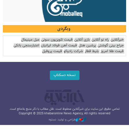
وبگردی
خبرآنلاین
راه نو آنلاین
بازی آنلاین
قیمت تلویزیون سونی
مبل مینیمال
جراح بینی گوشتی
پرشین هتل
قیمت آهن فولاد ایرانیان
اعتبارسنجی بانکی
قیمت طلا امروز
بلیط قطار
شرکت رادوکو
قیمت پروفیل
نسخه دسکتاپ
تمامی حقوق این سایت برای خبرآنلاین محفوظ است. نقل مطالب با ذکر منبع بلامانع است.
Copyright © 2025 khabaronline News Agancy, All rights reserved
طراحی و تولید: نستوه