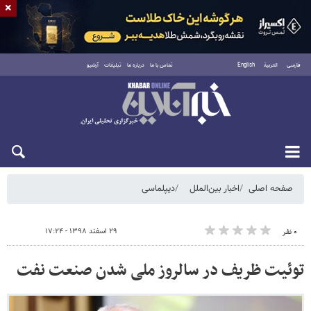
×
فارسی
العربية
English
تماس با ما
درباره ما
تبلیغات
آرشیو
پنجشنبه ۱۵ مرداد ۱۴۰۵
صفحه اصلی
اخبار بین‌الملل
دیپلماسی
۲۹ اسفند ۱۳۹۸ - ۱۷:۲۴
۰ نفر
توئیت ظریف در سالروز ملی شدن صنعت نفت