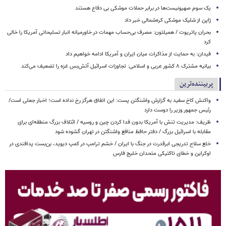
یک‌ سوم صهیونیست‌ها در برابر حملات موشکی بی دفاع هستند
ژاپن از شلیک موشکی کره‌شمالی خبر داد
بحران پاتریوت / همیلتون: مصرف بی‌حساب مهمات در خاورمیانه انبار تسلیحاتی آمریکا را خالی
کرد
فیدان: به حمایت از مذاکرات میان ایران و آمریکا ادامه خواهیم داد
بیانیه مشترک ۸ کشور عربی و اسلامی: تجاوزات اسرائیل آتش‌بس غزه را تضعیف می‌کند
پربیننده‌ترین
واکنش کاخ سفید به گزارش واشنگتن پست: این اتفاق هرگز رخ نداده است؛ اخبار جعلی است/
رئیس جمهور وزیر را دوست دارد
ظریف: مدیریت تنش با آمریکا بدون فدا کردن چین و روسیه / ائتلاف بزرگ منطقه‌ای برای
مقابله با اسرائیل بزرگ / دفتر حافظ منافع واشنگتن در تهران گشوده شود
خلع سلاح تدریجی ابرقدرت در جنگ با ایران / خشم ترامپ در کمپ دیوید، بن‌بست پدافندی در
اوکراین و خطای تاکتیکی متحدان خلیج فارس