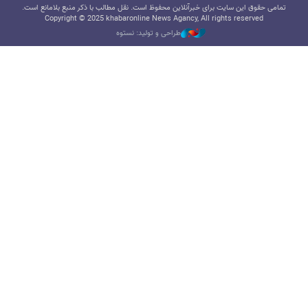
تمامی حقوق این سایت برای خبرآنلاین محفوظ است. نقل مطالب با ذکر منبع بلامانع است.
Copyright © 2025 khabaronline News Agancy, All rights reserved
طراحی و تولید: نستوه