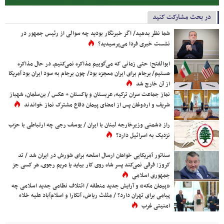
در بحث مشارکت کنید
شما نظر بدهید/ اگر خبرنگار بودید چه سوالی از رئیس جمهور در
نشست خبری فردا می‌پرسیدید؟
ابوالفتح: حتی زمانی که می‌گوییم مذاکره نمی‌کنیم، در حال مذاکره
هستیم/ برجام برای ایران معجزه بود/ چون برجام به سود ایران بود آمریکا
از آن خارج شد
نماز جماعت سران ترکیه، عربستان و پاکستان + عکس / بن‌سلمان، شهباز
شریف و اردوغان پس از امضای پیمان دفاع مشترک نماز خواندند
راز دشمنی وزیرخارجه لبنان با ایران / یوسف رجی چه ارتباطی با حزب
نزدیک به اسرائیل دارد؟
سناتور آمریکایی خواهان ارسال اسلحه برای شورش در ایران شد / تد
کروز: فرقی نمی‌کند پسر شاه روی کار بیاید یا مریم رجوی، هر کسی جز
جمهوری اسلامی
«پیمان مکه» و آرایش جدید منطقه / ائتلاف نظامی جدید اسلامی چه
پیامی برای تهران دارد؟ / مثلث ریاض، آنکارا و اسلام‌آباد علیه خلاء
امنیتی غرب