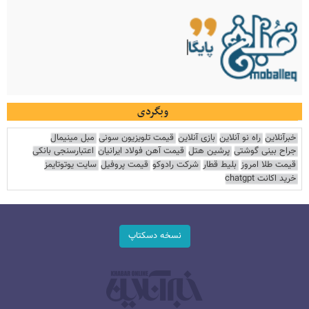
وبگردی
خبرآنلاین
راه نو آنلاین
بازی آنلاین
قیمت تلویزیون سونی
مبل مینیمال
جراح بینی گوشتی
پرشین هتل
قیمت آهن فولاد ایرانیان
اعتبارسنجی بانکی
قیمت طلا امروز
بلیط قطار
شرکت رادوکو
قیمت پروفیل
سایت یوتوتایمز
خرید اکانت chatgpt
نسخه دسکتاپ