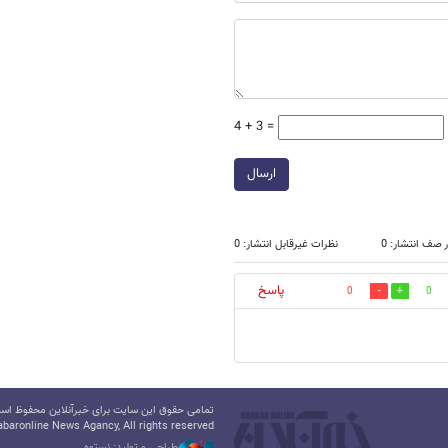
4 + 3 =
ارسال
 صف انتشار: 0
نظرات غیرقابل انتشار: 0
پاسخ
0
0
تمامی حقوق این سایت برای خبرآنلاین محفوظ است.
baronline News Agancy, All rights reserved
طراحی و تولید: نستوه