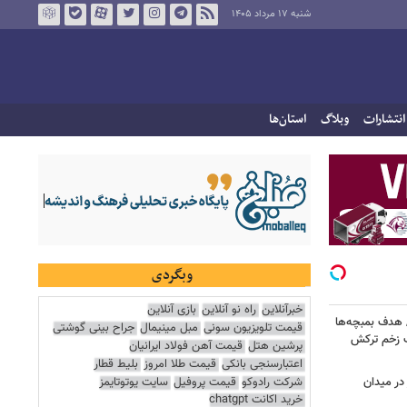
شنبه ۱۷ مرداد ۱۴۰۵
انتشارات
وبلاگ
استان‌ها
وبگردی
خبرآنلاین
راه نو آنلاین
بازی آنلاین
/ هدف بمبچه‌ها
قیمت تلویزیون سونی
مبل مینیمال
جراح بینی گوشتی
ان برای یک زخم ترکش
پرشین هتل
قیمت آهن فولاد ایرانیان
اعتبارسنجی بانکی
قیمت طلا امروز
بلیط قطار
شرکت رادوکو
قیمت پروفیل
سایت یوتوتایمز
در میدان
خرید اکانت chatgpt