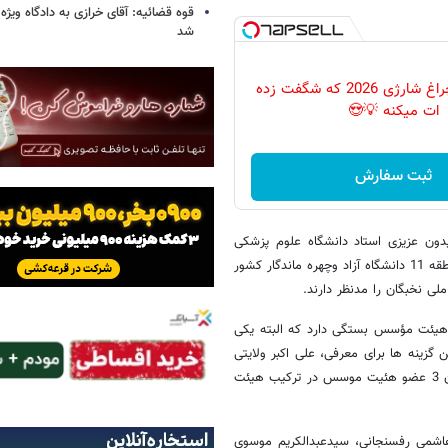
قوه قضائیه: آقای خرازی به دادگاه ویژه
شد
پرکاربردترین چراغ شارژی 2026 که شگفت زده
ات میکنه 💡😍
ثبت سفارش
یدون عزیزی استاد دانشگاه علوم پزشکی
شهید بهشتی و عضو فرهنگستان علوم پزشکی و بهمن یزدی صمدی رئیس منطقه 11 دانشگاه آزاد وچهره ماندگار کشور
 امنای دانشگاه آزاد، به 3 عضو پیشنهادی هیئت مؤسس بستگی دارد که البته یکی
 گزینه ها برای معرفی، علی اکبر ولایتی
و محسن قمی هستند که احتمالا در کنار عبدالله جاسبی و یا میرزاده به عنوان 3 عضو هئیت موسس در ترکیب هیئت
هاشمی رفسنجانی، سیدعبدالکریم موسوی