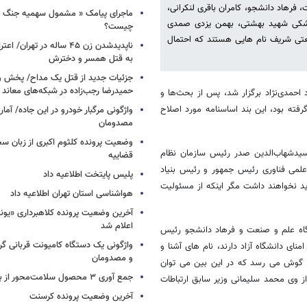
هاد دانشجو، کامران باقری ‌لنکرانی،
ماجرای پیامک « مشمول سهمیه جنگ 
پزشکی شهید بهشتی، بهمن یزدی صمدی
چیست؟
اه صنعتی شریف نام هایی هستند که احتمال
ناپدیدشدن زن ۴۵ ساله در تهران
به قتل همسر و دخترش
جزئیات جدید از قتل یک مداح/ پخش و
حمیدرضا رجب‌زاده در شبکه‌های معاند
 محمود احمدی‌نژاد برگزار شد، پس از بحث‌ها و
نامه دانشگاه آزاد صورت گرفته بود، این بند اساسنامه مورد اصلاح
واژگونی مرگبار خودرو در این جاده/ آمار
مصدومان
وضعیت پرونده کلثوم اکبری از زبان س
ده 10 اساسنامه دانشگاه آزاد، سیدشهاب‌الدین صدر رئیس سازمان نظام
قضاییه
لمی فناوری رئیس جمهور و رئیس بنیاد
پلیس پایتخت اطلاعیه داد
د نخواهند داشت مگر اینکه از مسئولیت
هواشناسی استان تهران اطلاعیه داد
آخرین وضعیت پرونده کلاهبرداری «یون
اعلام شد
گاه علم و صنعت و فرهاد دانشجو رئیس
واژگونی یک دستگاه کامیونت قربانی گرف
 دانشگاه آزاد دارند، نام های آشنا و
و مصدومان
به گوش می رسد که در این بین می توان
جمع آوری ۳ محصول سلامت‌محور از بازار/ اسامی
ز وی محمد سلیمانی وزیر سابق ارتباطات
آخرین وضعیت پرونده کرسنت