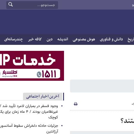
و
ریخ
دانش و فناوری
هوش مصنوعی
اندیشه
دین
کافه خبر
چندرسانه‌ای
آخرین اخبار اجتماعی
وجود فسفر در بمباران لامرد تأیید شد 
غیرنظامیان بودند / ۴ ماه زم
کوچک
تند؟
جزئیات حادثه دلخراش سقوط آسانسور 
آرژانتین