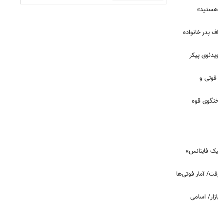
هستید»
/ اعتراف پدر خانواده
یدئوی پیکر
 فوتی و
خنگوی قوه
یک فاینانس»
ت/ آمار فوتی‌ها