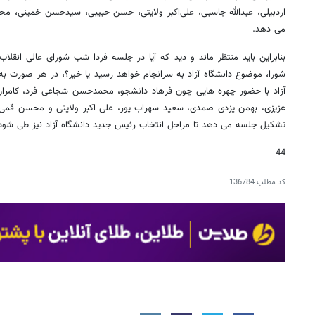
اردبیلی، عبدالله جاسبی، علی‌اکبر ولایتی، حسن حبیبی، سیدحسن خمینی، 
می دهد.
بنابراین باید منتظر ماند و دید که آیا در جلسه فردا شب شورای عالی انق
شورا، موضوع دانشگاه آزاد به سرانجام خواهد رسید یا خیر؟، در هر صورت به ا
آزاد با حضور چهره هایی چون فرهاد دانشجو، محمدحسن شجاعی فرد، کامران ب
عزیزی، بهمن یزدی صمدی، سعید سهراب پور، علی اکبر ولایتی و محسن قمی د
تشکیل جلسه می دهد تا مراحل انتخاب رئیس جدید دانشگاه آزاد نیز طی شود
44
کد مطلب
136784