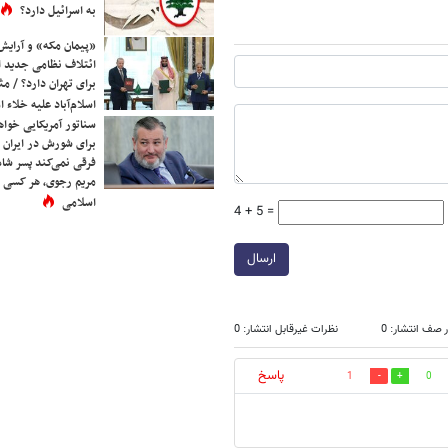
به اسرائیل دارد؟
«پیمان مکه» و آرایش
ائتلاف نظامی جدید 
برای تهران دارد؟ / مث
اسلام‌آباد علیه خلاء
سناتور آمریکایی خواه
برای شورش در ایران 
فرقی نمی‌کند پسر شاه 
مریم رجوی، هر کسی 
اسلامی
4 + 5 =
ارسال
 صف انتشار: 0
نظرات غیرقابل انتشار: 0
پاسخ
1
0