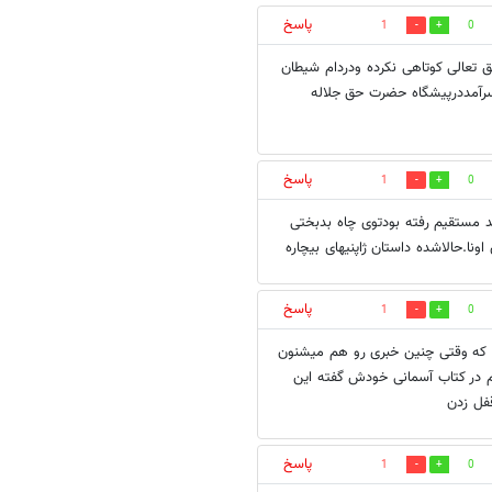
پاسخ
1
0
ق تعالی کوتاهی نکرده ودردام شیطان
سرآمددرپیشگاه حضرت حق جلاله
پاسخ
1
0
د مستقیم رفته بودتوی چاه بدبختی
ا.حالاشده داستان ژاپنیهای بیچاره
پاسخ
1
0
ن که وقتی چنین خبری رو هم میشنون
 هم در کتاب آسمانی خودش گفته این
فل زدن
پاسخ
1
0