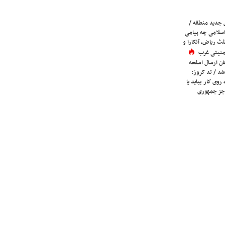
 جدید منطقه /
اسلامی چه پیامی
لث ریاض، آنکارا و
 امنیتی غرب
ان ارسال اسلحه
شد / تد کروز:
روی کار بیاید یا
جز جمهوری