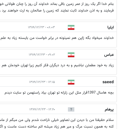
بنام خدا اگر یک روز از عمر زمین باقی بماند خداوند آن روز را چنان طولانی
فرمایند و به اذن خداوند ثابت نمایند که زمین را صالحان به ارث خواهند برد و
ایلیا
۰۸:۰۳ - ۱۳۸۹/۱۲/۲۳
خداوند میخواد بگه ژاپن هم نمیتونه در برابر خواست من بایسته زیاد به علم
عباس
۰۹:۰۲ - ۱۳۸۹/۱۲/۲۳
زياد به خود مطمئن نباشيم و به درد ديگران فكر كنيم زيرا تهران خودمان هم فا
saeed
۱۲:۱۵ - ۱۳۸۹/۱۲/۲۳
بچه هاسال 1397قرار مثل این زلزله تو تهران بیاد راستهمن تو سایت دیدم
پرهام
۱۲:۲۰ - ۱۳۸۹/۱۲/۲۳
سلام حقیقتا من با دیدن این تصاویر خیلی ناراحت شدم ولی من میگم از م
کنه به همون نسبت مرگ و میر هم زیاد میشه اتم ساخته دست ماست و اگ