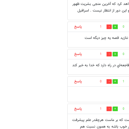
 خواهد کرد که آخرین منجی بشریت ظهور
 این دور از انتظار نیست . اسرافیل
پاسخ
1
0
 ننازید قصه یه چیز دیگه است
پاسخ
1
0
جعه‌اي در راه دارد كه خدا به خير كند
پاسخ
0
1
پاسخ
1
0
است که بر ماست هرچقدر علم پیشرفت
ر خوب باشه به همون نسبت هم