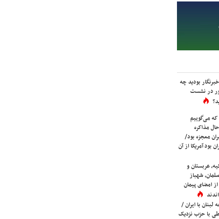
برنگار بودید چه
ور در نشست
د؟
که می‌گوییم
حال مذاکره
ران معجزه بود/
ن بود آمریکا از آن
یه، عربستان و
لمان، شهباز
ز امضای پیمان
ندند
لبنان با ایران /
ی با حزب نزدیک