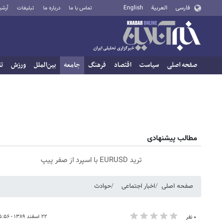
فارسی
العربية
English
تماس با ما
درباره ما
تبلیغات
آرشی
صفحه اصلی
سیاست
اقتصاد
فرهنگ
جامعه
بین‌الملل
ورزش
تا
مطالب پیشنهادی
ترید EURUSD با اسپرد از صفر پیپ
صفحه اصلی
اخبار اجتماعی
حوادث
۲۲ اسفند ۱۳۸۹ - ۱۵:۵۶
۰ نفر