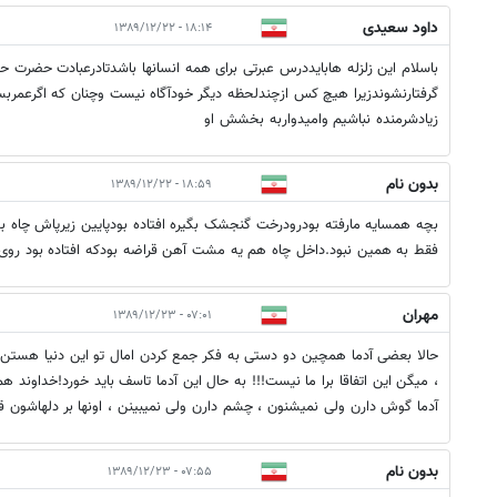
داود سعیدی
۱۸:۱۴ - ۱۳۸۹/۱۲/۲۲
باسلام این زلزله هابایددرس عبرتی برای همه انسانها باشدتادرعبادت حضرت ح
گرفتارنشوندزیرا هیچ کس ازچندلحظه دیگر خودآگاه نیست وچنان که اگرعمرب
زیادشرمنده نباشیم وامیدواربه بخشش او
بدون نام
۱۸:۵۹ - ۱۳۸۹/۱۲/۲۲
بچه همسایه مارفته بودرودرخت گنجشک بگیره افتاده بودپایین زیرپاش چاه ب
فقط به همین نبود.داخل چاه هم یه مشت آهن قراضه بودکه افتاده بود روی اون
مهران
۰۷:۰۱ - ۱۳۸۹/۱۲/۲۳
حالا بعضی آدما همچین دو دستی به فکر جمع کردن امال تو این دنیا هست
، میگن این اتفاقا برا ما نیست!!! به حال این آدما تاسف باید خورد!خداوند
آدما گوش دارن ولی نمیشنون ، چشم دارن ولی نمیبینن ، اونها بر دلهاشون ق
بدون نام
۰۷:۵۵ - ۱۳۸۹/۱۲/۲۳