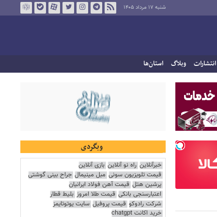
شنبه ۱۷ مرداد ۱۴۰۵
انتشارات
وبلاگ
استان‌ها
وبگردی
خبرآنلاین
راه نو آنلاین
بازی آنلاین
قیمت تلویزیون سونی
مبل مینیمال
جراح بینی گوشتی
پرشین هتل
قیمت آهن فولاد ایرانیان
اعتبارسنجی بانکی
قیمت طلا امروز
بلیط قطار
شرکت رادوکو
قیمت پروفیل
سایت یوتوتایمز
خرید اکانت chatgpt