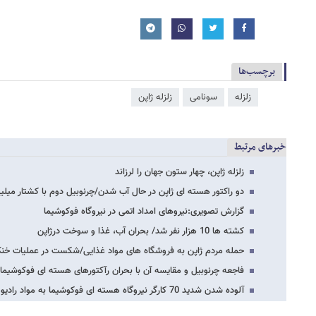
برچسب‌ها
زلزله
سونامی
زلزله ژاپن
خبرهای مرتبط
زلزله ژاپن، چهار ستون جهان را لرزاند
دو راکتور هسته ای ژاپن در حال آب شدن/چرنوبیل دوم با کشتار میلیون
گزارش تصویری:نیروهای امداد اتمی در نیروگاه فوکوشیما
کشته ها 10 هزار نفر شد/ بحران آب، غذا و سوخت درژاپن
حمله مردم ژاپن به فروشگاه های مواد غذایی/شکست در عملیات خنک 
فاجعه چرنوبیل و مقایسه آن با بحران رآکتورهای هسته ای فوکوشیما
آلوده شدن شدید 70 کارگر نیروگاه هسته ای فوکوشیما به مواد رادیو اکتیو