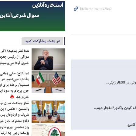
در بحث مشارکت کنید
شما نظر بدهید/ اگر خ
سوالی از رئیس جمه
خبری فردا می‌پرسیدی
ابوالفتح: حتی زمانی 
مذاکره نمی‌کنیم، در 
ی در انتظار ژاپنی…
هستیم/ برجام برای ای
چون برجام به سود ایرا
خارج شد
نماز جماعت سران ترک
کردن راکتور/انفجار دوم…
پاکستان + عکس / بن‌س
شریف و اردوغان پس ا
دفاع مشترک نماز خوا
راز دشمنی وزیرخارجه 
یوسف رجی چه ارتباط