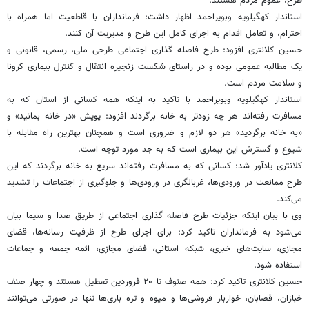
طرح، عموم مردم هستند.
استاندار کهگیلویه وبویراحمد اظهار داشت: فرمانداران با قاطعیت اما همراه با
احترام، و تعامل اقدام به اجرای کامل این طرح و مدیریت آن کنند.
حسین کلانتری افزود: طرح فاصله گذاری اجتماعی طرحی ملی، رسمی، قانونی و
یک مطالبه عمومی بوده و در راستای شکست زنجیره انتقال و کنترل بیماری کرونا
و سلامت مردم است.
استاندار کهگیلویه وبویراحمد با تاکید به اینکه همه کسانی از استان که به
مسافرت رفته‌اند هر چه زودتر به خانه برگردند افزود: پویش «در خانه بمانید» و
«به خانه برگردید» هر دو لازم و ضروری است و همچنان بهترین راه مقابله با
شیوع و گسترش این بیماری است که به جد مورد توجه است.
کلانتری یادآور شد: کسانی که به مسافرت رفته‌اند سریع به خانه برگردند که این
طرح ممانعت در ورودی‌ها، غربالگری در ورودی‌ها و جلوگیری از اجتماعات را تشدید
می‌کند.
وی با بیان اینکه جزئیات طرح فاصله گذاری اجتماعی از طریق صدا و سیما بیان
می‌شود به فرمانداران تاکید کرد: برای اجرای طرح از ظرفیت رسانه‌ها، قضای
مجازی، سایت‌های خبری، شبکه استانی، فضای مجازی، ائمه جمعه و جماعات
استفاده شود.
حسین کلانتری تاکید کرد: همه صنوف تا ۲۰ فروردین تعطیل هستند و چهار صنف
خبازان، قصابان، خواربار فروشی‌ها و میوه و تره باری‌ها تنها در صورتی می‌توانند