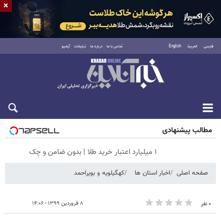
×
فارسی
العربية
English
تماس با ما
درباره ما
تبلیغات
آرشیو
جمعه ۱۶ مرداد ۱۴۰۵
مطالب پیشنهادی
۱ میلیارد اعتبار خرید طلا | بدون ضامن و چک
صفحه اصلی
اخبار استان ها
کهگیلویه و بویراحمد
۸ فروردین ۱۳۹۹ - ۱۴:۰۶
۰ نفر