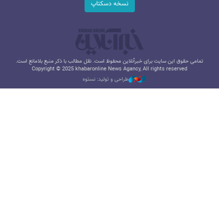
نسخه دسکتاپ
تمامی حقوق این سایت برای خبرآنلاین محفوظ است. نقل مطالب با ذکر منبع بلامانع است.
Copyright © 2025 khabaronline News Agancy, All rights reserved
طراحی و تولید: نستوه