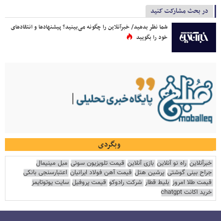
در بحث مشارکت کنید
شما نظر بدهید/ خبرآنلاین را چگونه می‌بینید؟ پیشنهادها و انتقادهای
خود را بگویید
وبگردی
خبرآنلاین
راه نو آنلاین
بازی آنلاین
قیمت تلویزیون سونی
مبل مینیمال
جراح بینی گوشتی
پرشین هتل
قیمت آهن فولاد ایرانیان
اعتبارسنجی بانکی
قیمت طلا امروز
بلیط قطار
شرکت رادوکو
قیمت پروفیل
سایت یوتوتایمز
خرید اکانت chatgpt