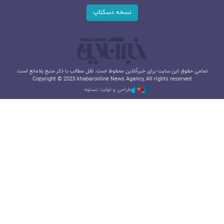
نسخه دسکتاپ
تمامی حقوق این سایت برای خبرآنلاین محفوظ است. نقل مطالب با ذکر منبع بلامانع است.
Copyright © 2025 khabaronline News Agancy, All rights reserved
طراحی و تولید: نستوه