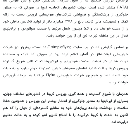
براساس گزارش جدیدی که از سوی سازمان بینالمللی حمل و نقل هوایی یاتا
(IATA) منتشر شده است، دولت کشورهای اتحادیه اروپا در صورتی که به منظور
جلوگیری از ورشکستگی و فروپاشی شرکت‌های هواپیمایی اروپایی دست به ارائه
کمک و تسهیلات مالی نزنند، بالغ بر ۳۷۸ میلیارد دلار از تولید ناخالص داخلی خود
را از دست خواهند داد و ۵.۶ میلیون شغل مرتبط با صنعت هوانوردی و ایرلاینهای
فعال در این منطقه نیز به تبع آن از بین خواهد رفت.
بر اساس گزارشی که در وب سایت simpleflying آمده است، پیش‌تر نیز شرکت
هواپیمایی لوفت‌هانزا در آلمان اعلام کرده بود در صورتی که کمک و مساعده
دولت ها در کار نباشد، صنعت هوانوردی و ایرلاین‌ها تحت تاثیر شروع گسترده
ویروس کرونا و افت شدید تقاضای سفرهای هوایی نمیتواند دوام بیاورد و به حیات
خود ادامه دهد و همچون شرکت هواپیمایی ‌FlyBe بریتانیا به مرحله فروپاشی
خواهند رسید.
همزمان با شیوع گسترده و همه گیری ویروس کرونا در کشورهای مختلف جهان،
بسیاری از ایرلاینها به منظور جلوگیری از انتشار بیشتر این ویروس و همچنین حفظ
سلامت و بهداشت جامعه پروازهای خود به مناطق گسترده‌ای از جهان را که هم
اکنون به شدت با کرونا درگیرند را تا اطلاع ثانوی لغو کرده و به حالت تعلیق
درآورده اند.