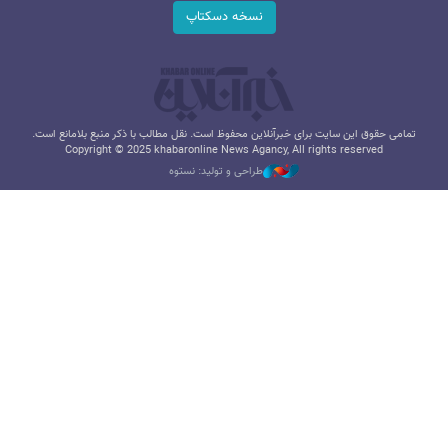
نسخه دسکتاپ
تمامی حقوق این سایت برای خبرآنلاین محفوظ است. نقل مطالب با ذکر منبع بلامانع است.
Copyright © 2025 khabaronline News Agancy, All rights reserved
طراحی و تولید: نستوه