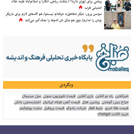
پیامی برای تهران دارد؟ / مثلث ریاض، آنکارا و اسلام‌آباد علیه خلاء
امنیتی غرب
سوسن پرور: دیگر «عاشق» حرفه‌ام نیستم/ شو آف‌های لازم برای بازیگر
بودن را ندارم/ مِهر هم مثل نان آدم‌ها را نمک‌گیر می‌کند
وبگردی
خبرآنلاین
راه نو آنلاین
بازی آنلاین
قیمت تلویزیون سونی
مبل مینیمال
جراح بینی گوشتی
پرشین هتل
قیمت آهن فولاد ایرانیان
اعتبارسنجی بانکی
قیمت طلا امروز
بلیط قطار
شرکت رادوکو
قیمت پروفیل
سایت یوتوتایمز
خرید اکانت chatgpt