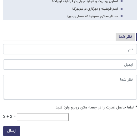
تصاویر برد پیت و آنجلینا جولی در قرنطینه لو رفت!
اینم قرنطینه و دورکاری در نیویورک!
مسافر محترم همونجا که هستی بمون!
نظر شما
*
لطفا حاصل عبارت را در جعبه متن روبرو وارد کنید
3 + 2 =
ارسال