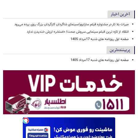
آخرین اخبار
میراث بلا تار در جشنواره فیلم سارایوو/سینمای شاگردان کارگردان بزرگ روی پرده می‌رود
انتقاد از تازه ترین فبلم سینمایی سروش صحت/ «استخر» ارزش خندیدن ندارد
صفحه اول روزنامه های شنبه 17مرداد 1405
پربیننده‌ترین
صفحه اول روزنامه های شنبه 17مرداد 1405