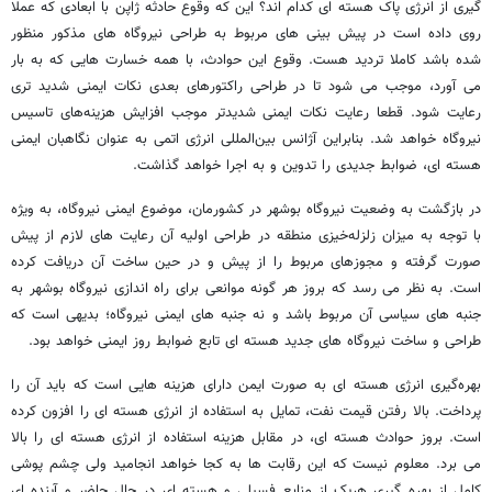
گیری از انرژی پاک هسته ای کدام اند؟ این که وقوع حادثه ژاپن با ابعادی که عملا
روی داده است در پیش بینی های مربوط به طراحی نیروگاه های مذکور منظور
شده باشد کاملا تردید هست. وقوع این حوادث، با همه خسارت هایی که به بار
می آورد، موجب می شود تا در طراحی راکتورهای بعدی نکات ایمنی شدید تری
رعایت شود. قطعا رعایت نکات ایمنی شدیدتر موجب افزایش هزینه‌های تاسیس
نیروگاه خواهد شد. بنابراین آژانس بین‌المللی انرژی اتمی به عنوان نگاهبان ایمنی
هسته ای، ضوابط جدیدی را تدوین و به اجرا خواهد گذاشت.
در بازگشت به وضعیت نیروگاه بوشهر در کشورمان، موضوع ایمنی نیروگاه، به ویژه
با توجه به میزان زلزله‌خیزی منطقه در طراحی اولیه آن رعایت های لازم از پیش
صورت گرفته و مجوزهای مربوط را از پیش و در حین ساخت آن دریافت کرده
است. به نظر می رسد که بروز هر گونه موانعی برای راه اندازی نیروگاه بوشهر به
جنبه های سیاسی آن مربوط باشد و نه جنبه های ایمنی نیروگاه؛ بدیهی است که
طراحی و ساخت نیروگاه های جدید هسته ای تابع ضوابط روز ایمنی خواهد بود.
بهره‌گیری انرژی هسته ای به صورت ایمن دارای هزینه هایی است که باید آن را
پرداخت. بالا رفتن قیمت نفت، تمایل به استفاده از انرژی هسته ای را افزون کرده
است. بروز حوادث هسته ای، در مقابل هزینه استفاده از انرژی هسته ای را بالا
می برد. معلوم نیست که این رقابت ها به کجا خواهد انجامید ولی چشم پوشی
کامل از بهره گیری هریک از منابع فسیلی و هسته ای در حال حاضر و آینده ای