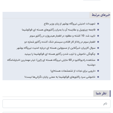
خبرهای مرتبط
تمهیدات امنیتی نیروگاه بوشهر از زبان وزیر دفاع
فاجعه چرنوبیل و مقایسه آن با بحران رآکتورهای هسته ای فوکوشیما
تایید شد: 10 کشته و مفقود در انفجار هیدروژن در رآکتور سوم
انفجار سوم در راه/از کار افتادن سیستم خنک کننده رآکتور شماره دو
سوال کاربران خبرآنلاین از مسوولین هسته ای درباره امنیت نیروگاه بوشهر
چگونگی خاموش یا ذوب شدن رآکتور هسته ای فوکوشیما را ببینید
مشاهده رادیواکتیو در 60 مایلی نیروگاه هسته ای ژاپن/ تیتر مهمترین اخبارشامگاه
دوشنبه
دارویی برای نجات از تشعشعات هسته‌ای!
خاموشی سرد راکتورهای فوکوشیما به معنی پایان نگرانی‌ها نیست!
نظر شما