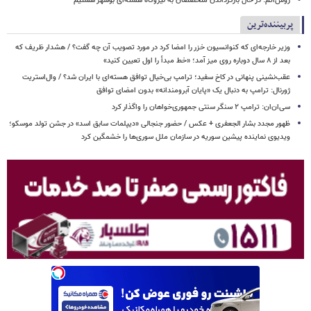
روس‌اتم: در حال بازگرداندن متخصصان به نیروگاه هسته‌ای بوشهر هستیم
پربیننده‌ترین
وزیر خارجه‌ای که کنوانسیون خزر را امضا کرد در مورد تصویب آن چه گفت؟ / هشدار ظریف که
بعد از ۸ سال دوباره روی میز آمد؛ «خط مبدأ را اول تعیین کنید»
عقب‌نشینی پنهانی در کاخ سفید؛ ترامپ بی‌خیال توافق هسته‌ای با ایران شد؟ / وال‌استریت
ژورنال: ترامپ به دنبال یک «پایان آبرومندانه» بدون امضای توافق
سی‌ان‌ان: ترامپ ۲ سنگر سنتی جمهوری‌خواهان را واگذار کرد
ظهور مجدد بشار الجعفری + عکس / حضور جنجالی «دیپلمات سابق اسد» در جشن تولد موسکو؛
ویدیوی نماینده پیشین سوریه در سازمان ملل سوری‌ها را خشمگین کرد