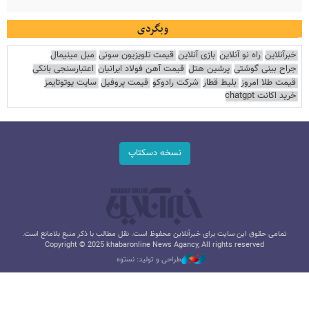
وبگردی
خبرآنلاین
راه نو آنلاین
بازی آنلاین
قیمت تلویزیون سونی
مبل مینیمال
جراح بینی گوشتی
پرشین هتل
قیمت آهن فولاد ایرانیان
اعتبارسنجی بانکی
قیمت طلا امروز
بلیط قطار
شرکت رادوکو
قیمت پروفیل
سایت یوتوتایمز
خرید اکانت chatgpt
نسخه دسکتاپ
تمامی حقوق این سایت برای خبرآنلاین محفوظ است. نقل مطالب با ذکر منبع بلامانع است.
Copyright © 2025 khabaronline News Agancy, All rights reserved
طراحی و تولید: نستوه