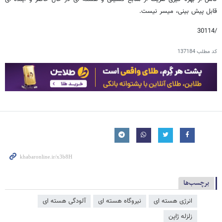
قابل پیش بینی، میسر نیست.
/30114
کد مطلب
137184
برچسب‌ها
انرژی هسته ای
نیروگاه هسته ای
آلودگی هسته ای
زلزله ژاپن