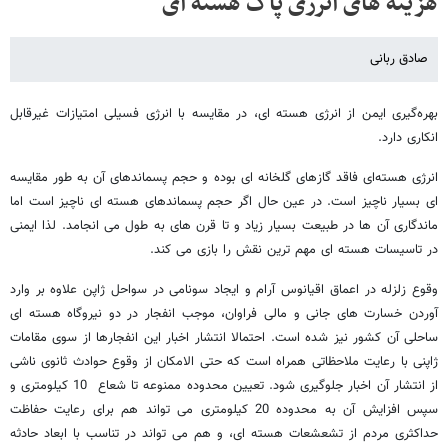
هزینه های انرژی پاک هسته ای
صادق ربانی
بهره‌گیری ایمن از انرژی هسته ای، در مقایسه با انرژی فسیلی امتیازات غیرقابل
انکاری دارد.
انرژی هسته‌ای فاقد گازهای گلخانه ای بوده و حجم پسماندهای آن به طور مقایسه
ای بسیار ناچیز است. در عین حال اگر حجم پسماندهای هسته ای ناچیز است اما
ماندگاری آن ها در طبیعت بسیار زیاد و تا قرن های به طول می انجامد. لذا ایمنی
در تاسیسات هسته ای مهم ترین نقش را بازی می کند.
وقوع زلزله در اعماق اقیانوس آرام و ایجاد سونامی در سواحل ژاپن علاوه بر وارد
آوردن خسارت های جانی و مالی فراوان، موجب انفجار در دو نیروگاه هسته ای
ساحلی آن کشور نیز شده است. احتمالا انتشار اخبار این انفجارها از سوی مقامات
ژاپنی با رعایت ملاحظاتی همراه است که حتی الامکان از وقوع حوادث ثانوی ناشی
از انتشار آن اخبار جلوگیری شود. تعیین محدوده ممنوعه تا شعاع 10 کیلومتری و
سپس افزایش آن به محدوده 20 کیلومتری می تواند هم برای رعایت حفاظت
حداکثری مردم از تشعشعات هسته ای، و هم می تواند در تناسب با ابعاد حادثه