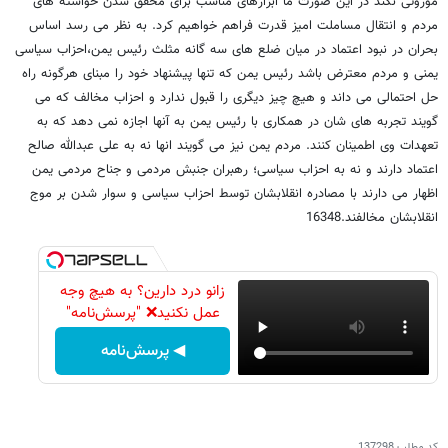
موروثی نکند در این صورت ما ابزارهای مناسب برای محقق شدن خواسته های
مردم و انتقال مساملت امیز قدرت فراهم خواهیم کرد. به نظر می رسد اساس
بحران در نبود اعتماد در میان ضلع های سه گانه مثلث رئیس یمن،احزاب سیاسی
یمنی و مردم معترض باشد رئیس یمن که تنها پیشنهاد خود را مبنای هرگونه راه
حل احتمالی می داند و هیچ چیز دیگری را قبول ندارد و احزاب مخالف که می
گویند تجربه های شان در همکاری با رئیس یمن به آنها اجازه نمی دهد که به
تعهدات وی اطمینان کنند. مردم یمن نیز می گویند انها نه به علی عبدالله صالح
اعتماد دارند و نه به احزاب سیاسی؛ رهبران جنبش مردمی و جناح مردمی یمن
اظهار می دارند با مصادره انقلابشان توسط احزاب سیاسی و سوار شدن بر موج
انقلابشان مخالفند.16348
زانو درد دارین؟ به هیچ وجه
عمل نکنید❌ "پرسش‌نامه"
◀ پرسش‌نامه
کد مطلب
137298