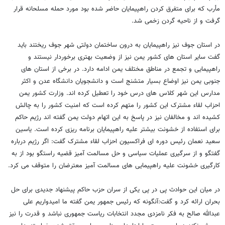
مأرب که برای متفرق کردن راهپیمایان حاضر شده بود مورد حمله مسلحانه قرار
گرفت و از ناحیه گردن زخمی شد.
در استان جوف نیز راهپیمایان به درون ساختمان دولتی شهر جوف ریختند باید
گفت سایر استان های کشور یمن نیز از وضعیت بهتری برخوردار نیستند و
راهپیمایی و تجمع در مناطق مختلف یمن ادامه دارد. در برخی از استان های
جنوبی یمن نیز اوضاع بسیار متشنج است و دانشجویان دانشگاه عدن و اکثر
مدارس این شهر کلاس های درس خود را تعطیل کرده اند. وزارت کشور یمن
احزاب لقاء مشترک این کشور را متهم کرده است که امنیت کشور را به چالش
کشیده اند و مخالفان نیز در پاسخ به این اتهام دولت یمن گفته اند رژیم حاکم
برای استفاده از خشونت بیشتر علیه راهپیمایان برنامه ریزی کرده است. یاسین
سعید نعمان رئیس دوره ای فراکسیون احزاب لقاء مشترک گفت: اگر رژیم درباره
گفتگو و از سرگیری عملیات سیاسی و حل مسالمت آمیز قضیه راستگو بود از به
کارگیری خشونت علیه راهپیمایی های مسالمت آمیز معترضان را متوقف می کرد.
در میان این حوادث پی در پی یکی از سران حزب حاکم پیشنهاد جدیدی برای حل
بحران ارائه کرد و گفت:آنگونه که رئیس جمهور یمن گفته ما امیدواریم علی
عبدالله صالح به فکر نامزدی مجدد انتخابات ریاست جمهوری نباشد و قدرت را نیز