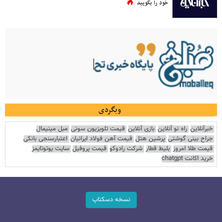
خود را بگویید
وبگردی
خبرآنلاین
راه نو آنلاین
بازی آنلاین
قیمت تلویزیون سونی
مبل مینیمال
جراح بینی گوشتی
پرشین هتل
قیمت آهن فولاد ایرانیان
اعتبارسنجی بانکی
قیمت طلا امروز
بلیط قطار
شرکت رادوکو
قیمت پروفیل
سایت یوتوتایمز
خرید اکانت chatgpt
نسخه دسکتاپ