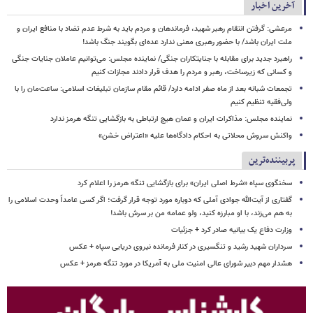
آخرین اخبار
مرعشی: گرفتن انتقام رهبر شهید، فرماندهان و مردم باید به شرط عدم تضاد با منافع ایران و
ملت ایران باشد/ با حضور رهبری معنی ندارد عده‌ای بگویند جنگ باشد!
راهبرد جدید برای مقابله با جنایتکاران جنگی/ نماینده مجلس: می‌توانیم عاملان جنایات جنگی
و کسانی که زیرساخت‌، رهبر و مردم را هدف قرار دادند مجازات کنیم
تجمعات شبانه بعد از ماه صفر ادامه دارد/ قائم مقام سازمان تبلیغات اسلامی: ساعت‌مان را با
ولی‌فقیه تنظیم‌ کنیم
نماینده مجلس: مذاکرات ایران و عمان هیچ ارتباطی به بازگشایی تنگه هرمز ندارد
واکنش سروش محلاتی به احکام دادگاه‌ها علیه «اعتراض خشن»
پربیننده‌ترین
سخنگوی سپاه «شرط اصلی ایران» برای بازگشایی تنگه هرمز را اعلام کرد
گفتاری از آیت‌الله جوادی آملی که دوباره مورد توجه قرار گرفت؛ اگر کسی عامداً وحدت اسلامی را
به هم می‌زند، با او مبارزه کنید، ولو عمامه من بر سرش باشد!
وزارت دفاع یک بیانیه صادر کرد + جزئیات
سرداران شهید رشید و تنگسیری در کنار فرمانده نیروی دریایی سپاه + عکس
هشدار مهم دبیر شورای عالی امنیت ملی به آمریکا در مورد تنگه هرمز + عکس