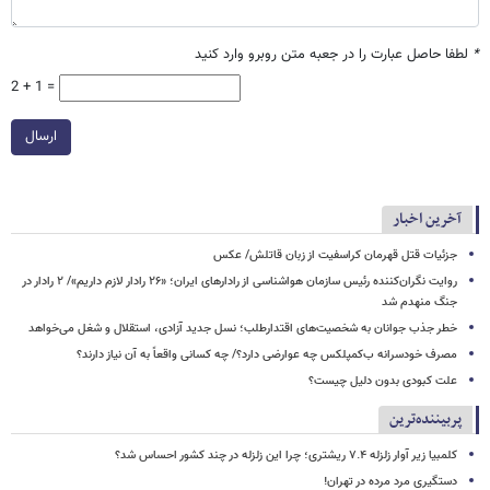
*
لطفا حاصل عبارت را در جعبه متن روبرو وارد کنید
2 + 1 =
ارسال
آخرین اخبار
جزئیات قتل قهرمان کراسفیت از زبان قاتلش/ عکس
روایت نگران‌کننده رئیس سازمان هواشناسی از رادارهای ایران؛ «۲۶ رادار لازم داریم»/ ۲ رادار در
جنگ منهدم شد
خطر جذب جوانان به شخصیت‌های اقتدارطلب؛ نسل جدید آزادی، استقلال و شغل می‌خواهد
مصرف خودسرانه ب‌کمپلکس چه عوارضی دارد؟/ چه کسانی واقعاً به آن نیاز دارند؟
علت کبودی بدون دلیل چیست؟
پربیننده‌ترین
کلمبیا زیر آوار زلزله ۷.۴ ریشتری؛ چرا این زلزله در چند کشور احساس شد؟
دستگیری مرد مرده در تهران!