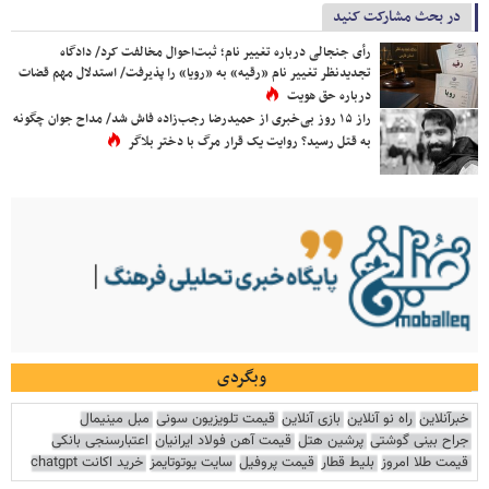
در بحث مشارکت کنید
رأی جنجالی درباره تغییر نام؛ ثبت‌احوال مخالفت کرد/ دادگاه
تجدیدنظر تغییر نام «رقیه» به «رویا» را پذیرفت/ استدلال مهم قضات
درباره حق هویت
راز ۱۵ روز بی‌خبری از حمیدرضا رجب‌زاده فاش شد/ مداح جوان چگونه
به قتل رسید؟ روایت یک قرار مرگ با دختر بلاگر
وبگردی
خبرآنلاین
راه نو آنلاین
بازی آنلاین
قیمت تلویزیون سونی
مبل مینیمال
جراح بینی گوشتی
پرشین هتل
قیمت آهن فولاد ایرانیان
اعتبارسنجی بانکی
قیمت طلا امروز
بلیط قطار
قیمت پروفیل
سایت یوتوتایمز
خرید اکانت chatgpt