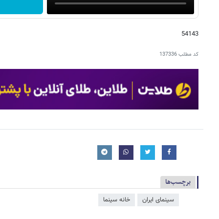
54143
کد مطلب
137336
برچسب‌ها
سینمای ایران
خانه سینما