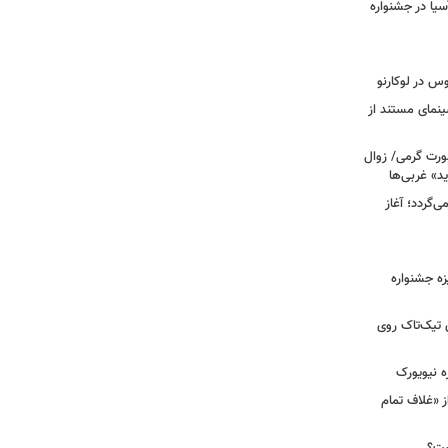
سیا در جشنواره
وس در لوکارنو
نمای مستند از
رت گرمی/ زوال
ید» غربی‌ها
جرا بازمی‌گردد؛ آغاز
یزه جشنواره
 تیک‌تاک روی
ه نیویورک
ز «غلاف تمام