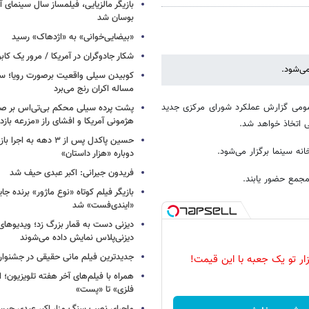
بازیگر مالزیایی، فیلمساز سال سینمای آ
بوسان شد
«بیضایی‌خوانی» به «اژدهاک» رسید
شکار جادوگران در آمریکا / مرور یک کاب
کوبیدن سیلی واقعیت برصورت رویا؛ سی
مساله اکران رنج می‌برد
مومی گزارش عملکرد شورای مرکزی جدید
پشت پرده سیلی محکم بی‌تی‌اس بر صو
هژمونی آمریکا و افشای راز «مزرعه بازد
 اتخاذ خواهد شد.
حسین پاکدل پس از ۳ دهه به ا
دوباره «هزار داستان»
فریدون جیرانی: اکبر عبدی حیف شد
مجمع حضور یابند.
بازیگر فیلم کوتاه «نوع ماژور» برنده جا
«ایندی‌فست» شد
دیزنی دست به قمار بزرگ زد؛ ویدیوهای
دیزنی‌پلاس نمایش داده می‌شوند
جدیدترین فیلم مانی حقیقی در جشنوار
زار تو یک جعبه با این قیمت!
همراه با فیلم‌های آخر هفته تلویزیون؛ ا
فلزی» تا «پست»