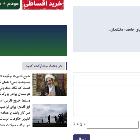
‌پای جامعه منتقدان…
در بحث مشارکت کنید
شیخ‌نشین‌ها چگونه فک
مسجدجامعی: عمان تن
است که نگاه متفاوتی 
عربستان برادر بزرگ‌
مسلط خلیج فارس ا
ابوالفتح: برای ترامپ
سر کار باشد یا عمامه/
تغییر حکومت نیست/ 
7 + 3 =
در توقف حملات نقش
ارسال