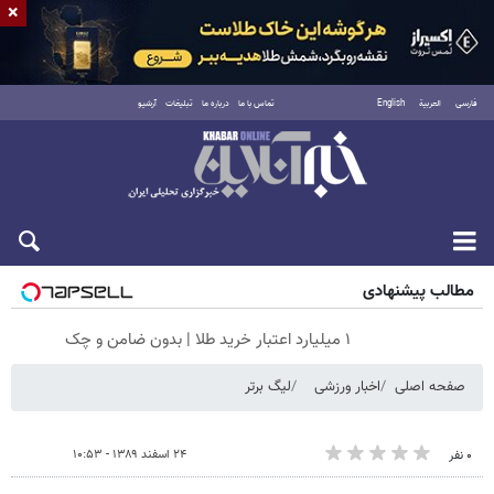
×
فارسی
العربية
English
تماس با ما
درباره ما
تبلیغات
آرشیو
شنبه ۱۷ مرداد ۱۴۰۵
مطالب پیشنهادی
۱ میلیارد اعتبار خرید طلا | بدون ضامن و چک
صفحه اصلی
اخبار ورزشی
لیگ برتر
۲۴ اسفند ۱۳۸۹ - ۱۰:۵۳
۰ نفر