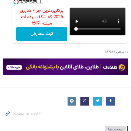
پرکاربردترین چراغ شارژی
2026 که شگفت زده ات
میکنه 💡😍
ثبت سفارش
کد مطلب
137386
برچسب‌ها