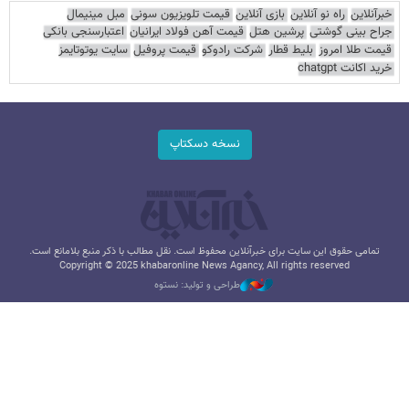
خبرآنلاین
راه نو آنلاین
بازی آنلاین
قیمت تلویزیون سونی
مبل مینیمال
جراح بینی گوشتی
پرشین هتل
قیمت آهن فولاد ایرانیان
اعتبارسنجی بانکی
قیمت طلا امروز
بلیط قطار
شرکت رادوکو
قیمت پروفیل
سایت یوتوتایمز
خرید اکانت chatgpt
نسخه دسکتاپ
تمامی حقوق این سایت برای خبرآنلاین محفوظ است. نقل مطالب با ذکر منبع بلامانع است.
Copyright © 2025 khabaronline News Agancy, All rights reserved
طراحی و تولید: نستوه