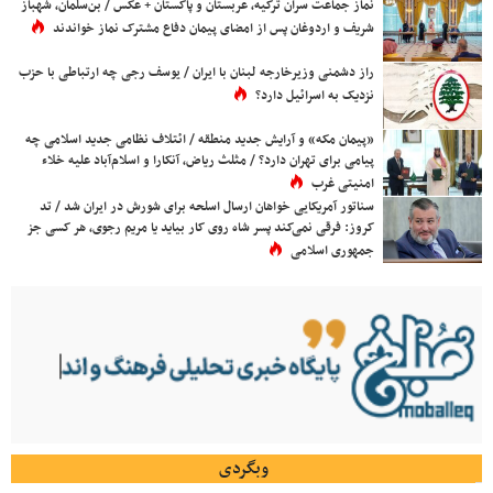
نماز جماعت سران ترکیه، عربستان و پاکستان + عکس / بن‌سلمان، شهباز
شریف و اردوغان پس از امضای پیمان دفاع مشترک نماز خواندند
راز دشمنی وزیرخارجه لبنان با ایران / یوسف رجی چه ارتباطی با حزب
نزدیک به اسرائیل دارد؟
«پیمان مکه» و آرایش جدید منطقه / ائتلاف نظامی جدید اسلامی چه
پیامی برای تهران دارد؟ / مثلث ریاض، آنکارا و اسلام‌آباد علیه خلاء
امنیتی غرب
سناتور آمریکایی خواهان ارسال اسلحه برای شورش در ایران شد / تد
کروز: فرقی نمی‌کند پسر شاه روی کار بیاید یا مریم رجوی، هر کسی جز
جمهوری اسلامی
وبگردی