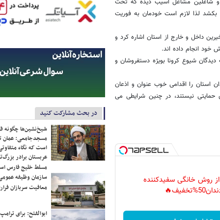
غل و شاغلین مشاغل آسیب دیده که تحت
 بکشد لذا لازم است خودمان به فوریت
ا کمک تعدادی از خیرین داخل و خارج از استان اشاره کرد و
ش خود انجام داده اند.
دیدگان شیوع کرونا بویژه دستفروشان و
ان استان را اقدامی خوب عنوان و اذعان
ی حمایتی نیستند، در چنین شرایطی می
در بحث مشارکت کنید
شیخ‌نشین‌ها چگونه فک
مسجدجامعی: عمان تن
است که نگاه متفاوتی 
عربستان برادر بزرگ‌
مسلط خلیج فارس ا
سازمان وظیفه عمومی 
 از روش خانگی سفیدکننده
معافیت سربازان فراری
دان50%تخفیف🔥
ابوالفتح: برای ترامپ