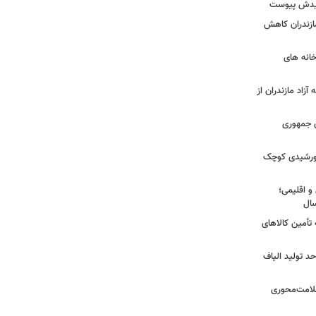
شهیدش پیوست
ازندران کاهش
ودخانه های
آزاد مازندران از
دی جمهوری
 خورشیدی کوچک
و اقلیمی؛
 تأمین کالاهای
د تولید الیاف
سلامت‌محوری