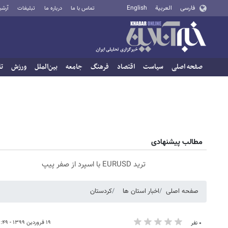
فارسی
العربية
English
تماس با ما
درباره ما
تبلیغات
آرشی
صفحه اصلی
سیاست
اقتصاد
فرهنگ
جامعه
بین‌الملل
ورزش
تا
مطالب پیشنهادی
ترید EURUSD با اسپرد از صفر پیپ
صفحه اصلی
اخبار استان ها
کردستان
۱۹ فروردین ۱۳۹۹ - ۱۳:۴۹
۰ نفر