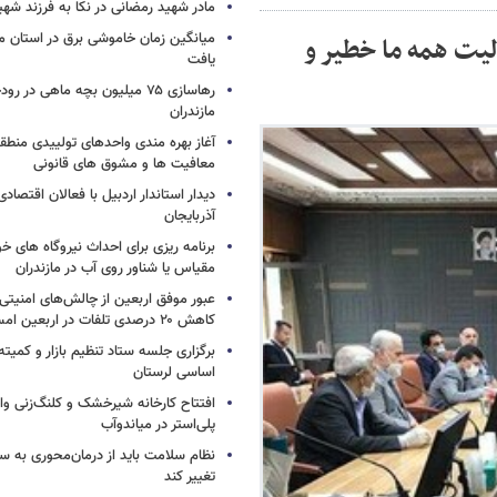
مادر شهید رمضانی در نکا به فرزند 
میانگین زمان خاموشی برق در استان م
لیت همه ما خطیر و
یافت
رهاسازی ۷۵ میلیون بچه ماهی در ر
مازندران
آغاز بهره مندی واحدهای تولییدی منطقه 
معافیت ها و مشوق های قانونی
دیدار استاندار اردبیل با فعالان اقتصا
آذربایجان
برنامه ریزی برای احداث نیروگاه های
مقیاس یا شناور روی آب در مازندران
عبور موفق اربعین از چالش‌های امنیتی 
کاهش ۲۰ درصدی تلفات در اربعین امسال
برگزاری جلسه ستاد تنظیم بازار و کمیته
اساسی لرستان
افتتاح کارخانه شیرخشک و کلنگ‌زنی واح
پلی‌استر در میاندوآب
نظام سلامت باید از درمان‌محوری به 
تغییر کند