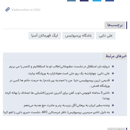
برچسب‌ها
علی دایی
باشگاه پرسپولیس
لیگ قهرمانان آسیا
خبرهای مرتبط
دروازه بان استقلال در نشست مطبوعاتی/طالب لو:ما استقلالیم و النصر را می بریم
علی دایی: چهارشنبه یک روز ملی است،هواداران به ورزشگاه بیایند
قدیمی ترین پرسپولیسی دنیا: من با امجدیه پیر شدم/ به حرمت خانم ها کسی در
ورزشگاه فحش…
تاخیر 3 ساعته اتوبوس ذوب آهن برای آخرین تمرین/الشبابی ها تصادف را بهانه کرده
بودند!
وعده سفیر ایران به برهانی/گل بزن،به پدر و مادرت حج هدیه می‌دهم
به دلیل تاخیر سرمربی پرسپولیس/ ناظر عربستانی AFC ،نشست خبری دایی را لغو کرد!