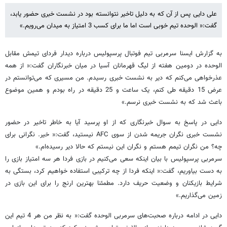
علی دایی پس از آن که به دلیل تاخیر نتوانسته بود در نشست خبری حضور یابد،
گفت:« الوحده تیم خوبی است اما ما برای کسب 3 امتیاز به میدان می‌رویم.»
به گزارش ایسنا سرمربی تیم فوتبال پرسپولیس درباره دیدار فردای تیمش مقابل
الوحده در دومین هفته از لیگ قهرمانان آسیا در میان خبرنگاران گفت:« از همه
عذرخواهی می‌کنم که دیر به نشست خبری رسیدم. من مسیری که می‌توانستم در
عرض 15 دقیقه طی کنم، یک ساعت و 25 دقیقه در راه بودم و همین موضوع
باعث شد که به نشست خبری نرسم.»
دایی در پاسخ به سوال خبرنگاری که از او پرسید آیا به خاطر تاخیر در حضور
نشست خبری نگران جریمه شدن از سوی AFC نیستید، گفت:« خیر. نگرانی برای
چه؟ من نگران تیمم هستم و نگران این نیستم که حالا دیر رسیده‌ام.»
سرمربی پرسپولیس با بیان اینکه سعی می‌کنیم در بازی فردا هر سه امتیاز بازی را
به دست بیاوریم، گفت:« اینکه فردا از چه ترکیبی استفاده خواهیم کرد، بستگی به
شرایط بازیکنان و وضعیت حریف دارد. مطمئنا بهترین ارنج را برای این بازی در
زمین می‌گذاریم.»
دایی در ادامه درباره صحبت‌های سرمربی الوحده گفت:« به نظر من هر 4 تیم این