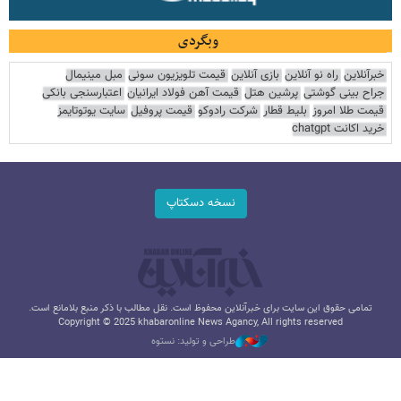
وبگردی
خبرآنلاین
راه نو آنلاین
بازی آنلاین
قیمت تلویزیون سونی
مبل مینیمال
جراح بینی گوشتی
پرشین هتل
قیمت آهن فولاد ایرانیان
اعتبارسنجی بانکی
قیمت طلا امروز
بلیط قطار
شرکت رادوکو
قیمت پروفیل
سایت یوتوتایمز
خرید اکانت chatgpt
نسخه دسکتاپ
تمامی حقوق این سایت برای خبرآنلاین محفوظ است. نقل مطالب با ذکر منبع بلامانع است.
Copyright © 2025 khabaronline News Agancy, All rights reserved
طراحی و تولید: نستوه