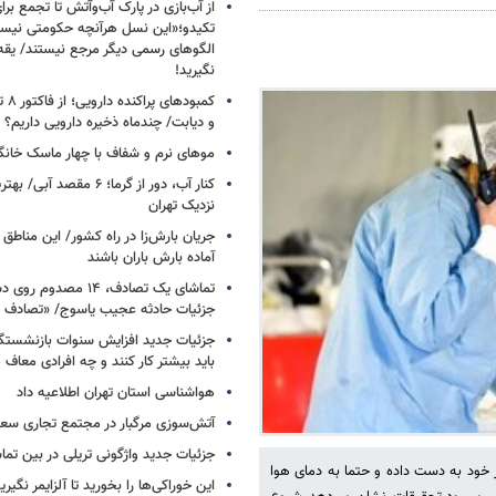
از آب‌بازی در پارک آب‌وآتش تا تجمع برای
تکیدو؛«این نسل هرآنچه حکومتی نیس
الگوهای رسمی دیگر مرجع نیستند/ یقه ن
نگیرید!
کمبود
و دیابت/ چندماه ذخیره دارویی داریم؟
موهای نرم و شفاف با چهار ماسک خانگ
کنار آب، دور از گرما؛ ۶ مقصد
نزدیک تهران
جریان بارش‌زا در راه کشور/ این مناطق ا
آماده بارش باران باشند
تماشای یک تصادف، ۱۴ مص
جزئیات حادثه عجیب یاسوج/ «تصادف 
جزئیات جدید افزایش سنوات بازنشستگ
باید بیشتر کار کنند و چه افرادی معاف
هواشناسی استان تهران اطلاعیه داد
آتش‌سوزی مرگبار در مجتمع تجاری سع
جزئیات جدید واژگونی تریلی در بین تما
خود به دست داده و حتما به دمای ‏هوا
این خوراکی‌ها را بخورید تا آلزایمر نگیری