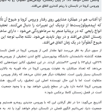
واکنش نشان خواهد داد. در پایان زمستان، اپیدمی‌های آنفلوآنزا رو به ناب
ویروس کرونا در تابستان با ریتم کندتری اتفاق ‏می‌افتد.
آیا ‏آفتاب هم در عملکرد مشابهی روی رفتار ویروس کرونا و شیوع آن تأ
که اپیدمیولوژیست‌ها از نزدیک این تغییرات را دنبال می‌کنند. ‏تحقیق
انواع رایجی که در بریتانیا منجر به سرماخوردگی ‏می‌شود - دارای س
زمستان اتفاق می‌افتد و در بهار ‏ناپدید می‌شود. نکته جالب توجه ای
شیوع آنفلوآنزا در یک ‏زمان اتفاق می‌افتد.
از سوی دیگر به نظر می‌رسد تنها مقدار کمی از ویروس کرونا در فصل ‏تابست
هفته گذشته دانشمندان دانشگاه یونیورسیتی کالج لندن تحقیقی از ‏ویروس‌های
۲۲۹‌ای، ان‌ای۶۳ یا اوسی ۴۳منتشر ‏کردند. در این تحقیق، آنالی
می‌دهد که ‏تعداد مبتلایان به عفونت ویروس کرونا در ماه فوریه به بالاتر
تابستان بسیار پایین است. تحقیقات دیگر هم نشان می‌دهد که رفتار ویروس ک
متفاوت است ‏اما با این حال نویسنده اصلی این تحقیق، راب آلدریج، هشد
ویروس کرونا ادامه ‌دارد ولی در سطح پایینی خواهد بود و با وجود جمعیت ز
است در فصل زمستان کاملا برعکس شود.»
آلدریج می‌گوید: «با در نظر گرفتن این که با ویروس جدیدی روبه‌رو هستیم و با
جمعیت دنیا، نمی‌دانیم الگوی فصلی در تابستان دوام خواهد آورد یا نه. ‏به ه