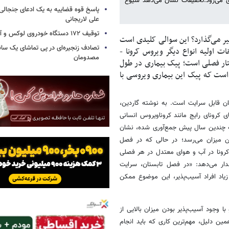
ودی می‌رود.تحقیقات نشان می‌دهد شیوع
پاسخ قوه قضاییه به یک ادعای جنجالی 
علی لاریجانی
توقیف ۱۷۲ دستگاه خودروی لوکس و آپارتمان
ثیر می‌گذارد؟ این ‏سوالی کلیدی است
تصادف زنجیره‌ای در پی تماشای یک سانح
ات اولیه انواع دیگر ویروس کرونا -
مصدومان
اختار فصلی است؛ پیک بیماری در طول
ن است که پیک این بیماری ویروسی با
ان قابل سرایت است. به نوشته گاردین،
 کرونای رایج مانند کروناویروس انسانی
ز نمونه‌هایی که چندین‌ سال پیش جمع‌آوری شده، نشان
ین میزان می‌رسد؛ در حالی‌ که در ‏فصل
رونا در آب و ‏هوای معتدل در هر فصلی
ار می‌دهد: «در فصل تابستان، ‏سرایت
یاد افراد ‏آسیب‌پذیر، این موضوع ممکن
 وجود آسیب‌پذیر ‏بودن میزان بالایی از
مین دلیل، مهم‌ترین کاری که باید انجام