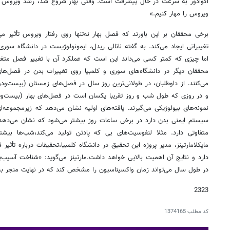
اکوادور به سرعت در حال پیشرفت است. وقتی بهار شروع شد، ‏رشد ویروس در
ویروس را مهار کنیم.»
برخی محققان بر این باورند که فصل بهار نه‌تنها روی رفتار ویروس تأثیر م
تغییراتی ایجاد می‌کند. به گفته ناتالی ریدل، ایمونولوژیست در دانشگاه سوری 
اما چیزی که کمتر کسی می‌داند این است که عملکرد آن ‏با تغییر فصل متغیر
محققان دیگر در دانشگاه‌های سوری و کلمبیا روی تغییرات بدن ‏در فصل‌
می‌کنند. از داوطلبان، در طولانی‌ترین روز ‏سال در فصل‌های زمستان (بیست‌ود
و در روزی که طول شب و روز ‏تقریبا یکسان است در فصل‌های بهار (بیست‌ویک
نمونه‌های ‏بیولوژیکی می‌گیرند. یافته‌های اولیه نشان می‌دهد که زیرمجموعه
سیستم ایمنی بدن دارد در برخی ساعات روز بیشتر می‌شود که نشان می‌ده
متفاوتی دارد. مثلا لنفوسیت‌های بی که پادتن تولید می‌کند،شب‌ها ‏بیشت
مایکلامارتینز، مدیر پروژه این تحقیق در دانشگاه کلمبیا،تحقیقات درباره ‏تأثی
دارد و نتایج آن اهمیت بالایی خواهد داشت.مارتینز می‌گوید: «شناخت آسیب‌پذ
در طول ‌سال ‏می‌تواند زمان واکسیناسیون را مشخص کند که در نهایت منجر ب
2323
کد مطلب
1374165