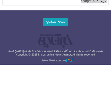
خرید اکانت chatgpt
نسخه دسکتاپ
تمامی حقوق این سایت برای خبرآنلاین محفوظ است. نقل مطالب با ذکر منبع بلامانع است.
Copyright © 2025 khabaronline News Agancy, All rights reserved
طراحی و تولید: نستوه