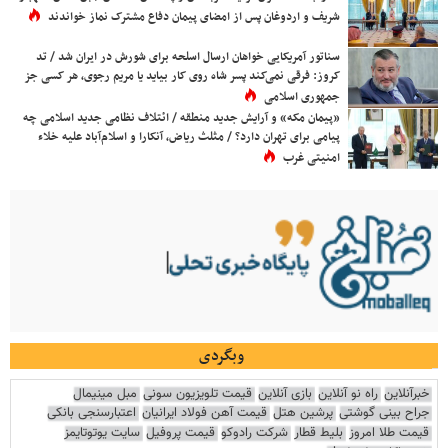
شریف و اردوغان پس از امضای پیمان دفاع مشترک نماز خواندند
سناتور آمریکایی خواهان ارسال اسلحه برای شورش در ایران شد / تد
کروز: فرقی نمی‌کند پسر شاه روی کار بیاید یا مریم رجوی، هر کسی جز
جمهوری اسلامی
«پیمان مکه» و آرایش جدید منطقه / ائتلاف نظامی جدید اسلامی چه
پیامی برای تهران دارد؟ / مثلث ریاض، آنکارا و اسلام‌آباد علیه خلاء
امنیتی غرب
وبگردی
خبرآنلاین
راه نو آنلاین
بازی آنلاین
قیمت تلویزیون سونی
مبل مینیمال
جراح بینی گوشتی
پرشین هتل
قیمت آهن فولاد ایرانیان
اعتبارسنجی بانکی
قیمت طلا امروز
بلیط قطار
شرکت رادوکو
قیمت پروفیل
سایت یوتوتایمز