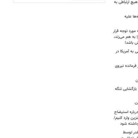
هیچ ارتباطی به
ها علیه
 مورد توجه قرار
 به هم می‌زند،
ش باشد!
 به آمریکا در
فرمانده نیروی
ن
بازگشایی تنگه
ات
رباره استیضاح
زین وارد کنیم/
رداشته شود
قدر توسط