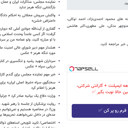
نماینده مجلس: مذاکرات ایران و عمان 
بازگشایی تنگه هرمز ندارد
واکنش سروش محلاتی به احکام دادگاه‌
ل 89 می توانید از میان گزینه های محمود احمدی‌نژاد، احمد توکلی،
«اعتراض خشن»
منوچهر متکی، علی مطهری،‌اکبر هاشمی
گفتاری از آیت‌الله جوادی آملی که دوباره
گرفت؛ اگر کسی عامداً وحدت اسلامی را
با او مبارزه کنید، ولو عمامه من بر سر
بر مراجعه کنید.
هشدار مهم دبیر شورای عالی امنیت ملی
مورد تنگه هرمز + عکس
سرداران شهید رشید و تنگسیری در کنار 
دریایی سپاه + عکس
خبر مهم نماینده مجلس برای گندم کارا
سخنگوی سپاه «شرط اصلی ایران» برای 
ط ۱۲ ماهه ایمپلنت + گارانتی شرکتی،
هرمز را اعلام کرد
ن حالا نوبت بگیر ✅
وزارت دفاع یک بیانیه صادر کرد + جزئی
روایت پزشکیان از جلسه با رهبر شهید د
وزرا/ در محاصره هستیم و نمی‌توانیم بن
فرم رو پر کن ✅
عده‌ای در داخل نمی‌خواهند تحریم‌ها ب
اختصاصی/ تایید تلویحی استعفای ذوال