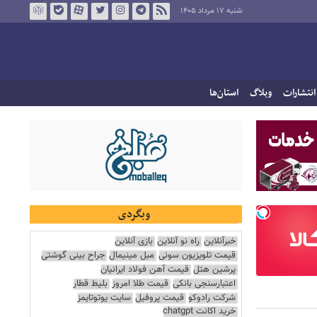
شنبه ۱۷ مرداد ۱۴۰۵
انتشارات
وبلاگ
استان‌ها
وبگردی
خبرآنلاین
راه نو آنلاین
بازی آنلاین
قیمت تلویزیون سونی
مبل مینیمال
جراح بینی گوشتی
پرشین هتل
قیمت آهن فولاد ایرانیان
اعتبارسنجی بانکی
قیمت طلا امروز
بلیط قطار
شرکت رادوکو
قیمت پروفیل
سایت یوتوتایمز
خرید اکانت chatgpt