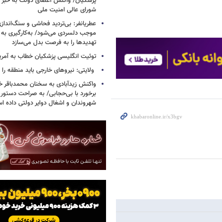
پزشکیان/ واکنش اعضای دولت به خبر ا
شورای عالی امنیت ملی
عطریانفر: بی‌تردید فحاشی و سنگ‌انداز
موجب دلسردی می‌شود/ به‌کارگیری به 
تهدیدها را به فرصت بدل می‌سازد
توئیت انگلیسی پزشکیان خطاب به آمریکا
ولایتی: نیروهای خارجی باید منطقه را 
واکنش زیدآبادی به سخنان محمدباقر خر
برخورد با بی‌حجابی/ به صراحت دستور 
شهروندان و اشغال دوایر دولتی داده ا