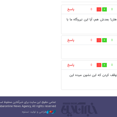
پاسخ
0
0
ان! بعدش هم، آیا این نیروگاه ما با
پاسخ
0
0
پاسخ
0
0
متوقف کردن که این نشون میده این
تمامی حقوق این سایت برای خبرآنلاین محفوظ است.
baronline News Agancy, All rights reserved
طراحی و تولید: نستوه