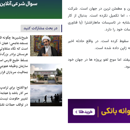
ین و مطمئن ترین در جهان است. شرکت
 اما تکمیل نکرده است. بدنبال از کار
ابه در تاسیسات ماهاراشترا (با فناوری
در بحث مشارکت کنید
شیخ‌نشین‌ها چگونه فک
 رخ داده در ژاپن 9 درصد از سهامش سقوط کرده است. در واقع حادثه اخیر
مسجدجامعی: عمان تن
است که نگاه متفاوتی 
عربستان برادر بزرگ‌
فتد اما موج لغو پروژه ها در جهان خود
مسلط خلیج فارس ا
سازمان وظیفه عمومی 
ود.
معافیت سربازان فراری
ابوالفتح: برای ترامپ
سر کار باشد یا عمامه/
تغییر حکومت نیست/ 
در توقف حملات نقش