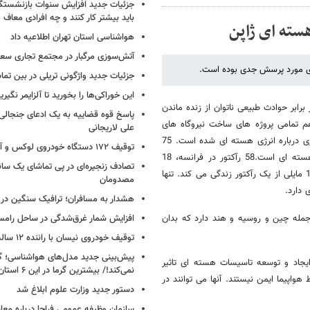
جزئیات جدید افزایش سنوات بازنشستگ
باید بیشتر کار کنند و چه افرادی معاف
ته ای ژاپن
هواشناسی استان تهران اطلاعیه داد
آتش‌سوزی مرگبار در مجتمع تجاری سع
ای مورد پرسش جدی بوده است.
جزئیات جدید واژگونی تریلی در بین تما
این خوراکی‌ها را بخورید تا آلزایمر نگیری
ابر حوادث طبیعی ناتوان از زنده ماندن
پاسخ قوه قضاییه به یک ادعای جنجالی 
ده است و سوئیس هم تمامی پروژه های ساخت نیروگاه های
علی لاریجانی
هسته ای را لغو کرده است. در فرانسه نیز حزب سوسیالیست خواستار بازنگری درباره انرژی هسته ای شده است. 75
توقیف ۱۷۲ دستگاه خودروی لوکس و آپارتمان
درصد از انرژی برق فرانسه بوسیله تاسیسات هسته ای فراهم می شود و هسته ای است.58 رآکتور در فرانسه، 18
تصادف زنجیره‌ای در پی تماشای یک سانح
رآکتور در انگلیس و 17 رآکتور در آلمان وجود دارد. هر فرانسوی در فاصله 150 مایلی از یک رآکتور زندگی می کند. تنها
مصدومان
هشدار به مسافران؛ ترافیک سنگین در 
هان از جمله چین و روسیه و هند دارد که بدان
افزایش شمار غرق‌شدگی در ساحل رامس
توقیف خودروی نیسان با راننده ۱۲ ساله در این جاده
پیش‌بینی جدید مدل‌های هواشناسی؛ گر
ایجاد و توسعه تاسیسات هسته ای تاثیر
نمی‌کند!/ بیشترین گرما در این ۶ استان
اپیما ایمن نیستند. آنها می توانند در
دستور جدید وزارت علوم ابلاغ شد
سازمان وظیفه عمومی فراجا درباره معا