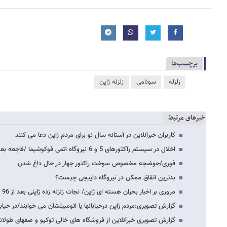
برچسب‌ها
زلزله
سونامی
زلزله ژاپن
خبرهای مرتبط
کاربران خبرآنلاین در آستانه سال نو برای مردم ژاپن دعا می کنند
اخلال در سیستم رآکتورهای 5 و 6 نیروگاه اتمی فوکوشیما /فاجعه بعدی در راه است
فوری/حوضچه مخصوص سوخت راکتور چهار در حال داغ شدن
بدترین اتفاق ممکن در نیروگاه داییچی چیست؟
مروری بر اخبار بحران هسته ای ژاپن/ نجات زلزله زده ژاپنی بعد از 96 ساعت
گزارش تصویری:مردم ژاپن درخیابانها یا اتومبیلشان می خوابند/در خیاب
گزارش تصویری خبرآنلاین از فروشگاه های خالی توکیو و صفهای طولا