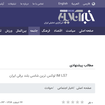
فارسی
العربية
English
تماس با ما
درباره ما
تبلیغات
آرشی
صفحه اصلی
سیاست
اقتصاد
فرهنگ
جامعه
بین‌الملل
ورزش
تا
مطالب پیشنهادی
IM LS7 لوکس ترین شاسی بلند برقی ایران
صفحه اصلی
اخبار اجتماعی
حوادث
۲۴ اسفند ۱۳۸۹ - ۲۰:۴۳
۰ نفر