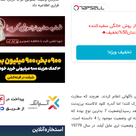
فراری اطلاعیه داد
 از روش خانگی سفیدکننده
دان50%تخفیف🔥
تخفیف ویژه!
ی ناگهانی اعلام کردند. هرچند که سفارت
 کنند! اما آندره کلود لاکاسته پرزیدنت
امنیت هسته ای فرانسه می گوید حداکثر سطح خطر در فوکوشیما به 6 خواهد رسید(وضعیت 7 بدترین نوع بوده که
چرنوبیل با آن روبرو شده است). در حال حاضر سازمان بین المللی انرژی هسته ای وضعیت موجود را 4 دانسته است.
لاکساته در کنفرانس خبری در پاریس امروز گفت وضعیت در فوکوشیما بدتر از وضعیت تری مایل آیلند در سال 19779