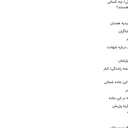
ی/ چه کسانی
 هستند؟
یدیه همدان
شاگران
د
درباره شهادت
ه رانندگی/ آمار
این جاده شمالی
ر
ما ول‌مان
فیت سربازان