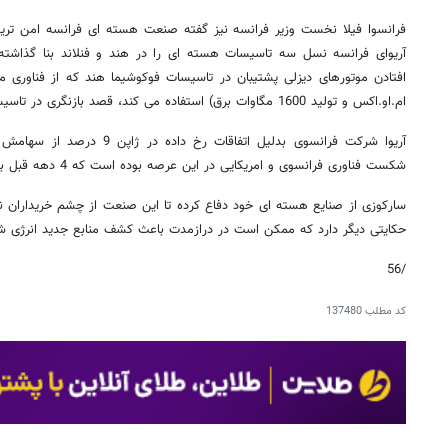
فرانسوا فیلا نخست وزیر فرانسه نیز گفته صنعت هسته ای فرانسه امن تر
آریوای فرانسه نسل سه تاسیسات هسته ای را در هند و فنلاند بنا گذاشته ،
افتادن موتورهای دیزلی پشتیبان در تاسیسات فوکوشیما هند که از فناوری مش
ام.او.اکس و تولید 1600 مگاوات برق) استفاده می کند، قصد بازنگری در تاسیسات خود را دارد.
آریوا شرکت فرانسوی بدلیل اتفاقات
شکست فناوری فرانسوی و امریکایی در این عرصه بوده است که 4 دهه قبل به ژاپن داده شده است.
سارکوزی از صنایع هسته ای خود دفاع کرده تا این صنعت از چشم خریداران نی
حکایتی دیگر دارد که ممکن است در درازمدت باعث کشف منابع جدید انرژی ش
/56
کد مطلب
137480