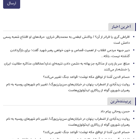
ارسال
آخرین اخبار
افراطی گری یا فراتر از آن؟ / واکنش ابطحی به محمدباقر خرازی: حرف‌های او افتتاح شعبه رسمی
داعش است
دبیر جبهه مردمی انقلاب از اهمیت قصاص و خون خواهی رهبر شهید گفت؛ برای بازگرداندن
گذشته نیست، بلکه...
مبلغ: سر باز زدن از مذاکره‌ جز بهانه به دشمن دادن نتیجه‌ای ندارد/مخالفان مذاکره حقانیت ایران
را خدشه‌دار می‌کنند
حسام الدین آشنا از توافق مکه نوشت؛ قواعد جنگ تغییر می‌کند؟
روایت زیدآبادی از اضطراب پنهان در خیابان‌های سن‌پترزبورگ/ تغییر نام شهرهای روسیه به نام
رهبران شوروی گواه از ریاکاری ایدئولوژی‌هاست
پربیننده‌ترین
حسن روحانی پیام داد
روایت زیدآبادی از اضطراب پنهان در خیابان‌های سن‌پترزبورگ/ تغییر نام شهرهای روسیه به نام
رهبران شوروی گواه از ریاکاری ایدئولوژی‌هاست
حسام الدین آشنا از توافق مکه نوشت؛ قواعد جنگ تغییر می‌کند؟