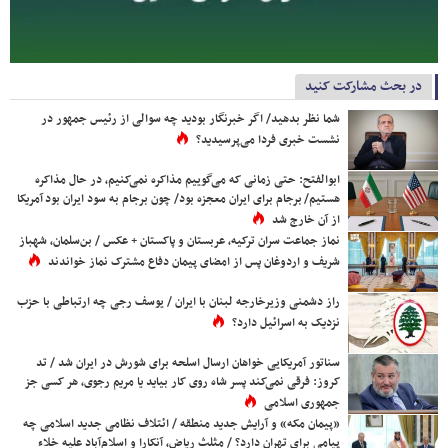
در بحث مشارکت کنید
شما نظر بدهید/ اگر خبرنگار بودید چه سوالی از رئیس جمهور در
نشست خبری فردا می‌پرسیدید؟
ابوالفتح: حتی زمانی که می‌گوییم مذاکره نمی‌کنیم، در حال مذاکره
هستیم/ برجام برای ایران معجزه بود/ چون برجام به سود ایران بود آمریکا
از آن خارج شد
نماز جماعت سران ترکیه، عربستان و پاکستان + عکس / بن‌سلمان، شهباز
شریف و اردوغان پس از امضای پیمان دفاع مشترک نماز خواندند
راز دشمنی وزیرخارجه لبنان با ایران / یوسف رجی چه ارتباطی با حزب
نزدیک به اسرائیل دارد؟
سناتور آمریکایی خواهان ارسال اسلحه برای شورش در ایران شد / تد
کروز: فرقی نمی‌کند پسر شاه روی کار بیاید یا مریم رجوی، هر کسی جز
جمهوری اسلامی
«پیمان مکه» و آرایش جدید منطقه / ائتلاف نظامی جدید اسلامی چه
پیامی برای تهران دارد؟ / مثلث ریاض، آنکارا و اسلام‌آباد علیه خلاء