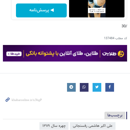
◀ پرسش‌نامه
/30
کد مطلب
137484
برچسب‌ها
علی اکبر هاشمی رفسنجانی
چهره سال ۱۳۸۹