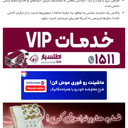
افراطی گری یا فراتر از آن؟ / واکنش ابطحی به محمدباقر خرازی: حرف‌های او افتتاح شعبه رسمی
داعش است
واکنش یک نماینده مجلس به توافق سه جانبه «مکه» / سعودی‌ها امنیت را از دیگران گدایی
نکنند/ سال‌ها شیردهی به آمریکا هم برای عربستان امنیت نیاورد