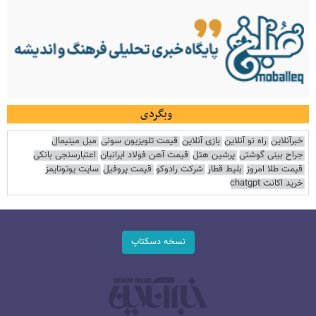
وبگردی
خبرآنلاین
راه نو آنلاین
بازی آنلاین
قیمت تلویزیون سونی
مبل مینیمال
جراح بینی گوشتی
پرشین هتل
قیمت آهن فولاد ایرانیان
اعتبارسنجی بانکی
قیمت طلا امروز
بلیط قطار
شرکت رادوکو
قیمت پروفیل
سایت یوتوتایمز
خرید اکانت chatgpt
نسخه دسکتاپ