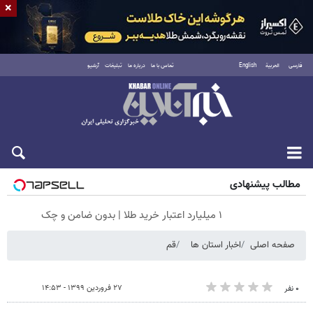
×
فارسی
العربية
English
تماس با ما
درباره ما
تبلیغات
آرشیو
شنبه ۱۷ مرداد ۱۴۰۵
مطالب پیشنهادی
۱ میلیارد اعتبار خرید طلا | بدون ضامن و چک
صفحه اصلی
اخبار استان ها
قم
۲۷ فروردین ۱۳۹۹ - ۱۴:۵۳
۰ نفر