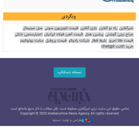
وبگردی
خبرآنلاین
راه نو آنلاین
بازی آنلاین
قیمت تلویزیون سونی
مبل مینیمال
جراح بینی گوشتی
پرشین هتل
قیمت آهن فولاد ایرانیان
اعتبارسنجی بانکی
قیمت طلا امروز
بلیط قطار
شرکت رادوکو
قیمت پروفیل
سایت یوتوتایمز
خرید اکانت chatgpt
نسخه دسکتاپ
تمامی حقوق این سایت برای خبرآنلاین محفوظ است. نقل مطالب با ذکر منبع بلامانع است.
Copyright © 2025 khabaronline News Agancy, All rights reserved
طراحی و تولید: نستوه