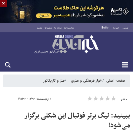
×
فارسی
العربية
English
تماس با ما
درباره ما
تبلیغات
آرشیو
شنبه ۱۷ مرداد ۱۴۰۵
صفحه اصلی
اخبار فرهنگی و هنری
طنز و کاریکاتور
۱ اردیبهشت ۱۳۹۹ - ۲۰:۳۶
۰ نفر
ببینید: لیگ برتر فوتبال این شکلی برگزار
می‌شود!