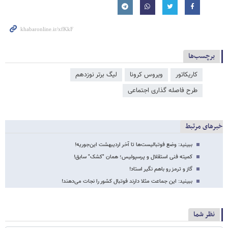
برچسب‌ها
کاریکاتور
ویروس کرونا
لیگ برتر نوزدهم
طرح فاصله گذاری اجتماعی
خبرهای مرتبط
ببینید: وضع فوتبالیست‌ها تا آخر اردیبهشت این‌جوریه!
کمیته فنی استقلال و پرسپولیس؛ همان "کشک" سابق!
گاز و ترمز رو باهم نگیر استاد!
ببینید: این جماعت مثلا دارند فوتبال کشور را نجات می‌دهند!
نظر شما