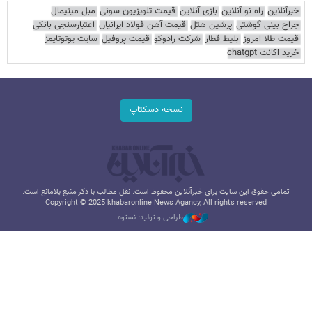
خبرآنلاین
راه نو آنلاین
بازی آنلاین
قیمت تلویزیون سونی
مبل مینیمال
جراح بینی گوشتی
پرشین هتل
قیمت آهن فولاد ایرانیان
اعتبارسنجی بانکی
قیمت طلا امروز
بلیط قطار
شرکت رادوکو
قیمت پروفیل
سایت یوتوتایمز
خرید اکانت chatgpt
نسخه دسکتاپ
تمامی حقوق این سایت برای خبرآنلاین محفوظ است. نقل مطالب با ذکر منبع بلامانع است.
Copyright © 2025 khabaronline News Agancy, All rights reserved
طراحی و تولید: نستوه