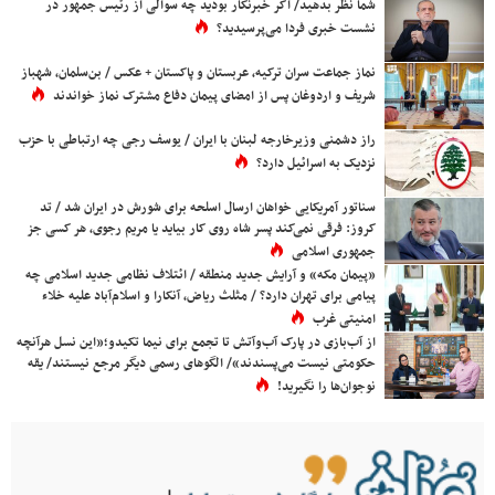
شما نظر بدهید/ اگر خبرنگار بودید چه سوالی از رئیس جمهور در
نشست خبری فردا می‌پرسیدید؟
نماز جماعت سران ترکیه، عربستان و پاکستان + عکس / بن‌سلمان، شهباز
شریف و اردوغان پس از امضای پیمان دفاع مشترک نماز خواندند
راز دشمنی وزیرخارجه لبنان با ایران / یوسف رجی چه ارتباطی با حزب
نزدیک به اسرائیل دارد؟
سناتور آمریکایی خواهان ارسال اسلحه برای شورش در ایران شد / تد
کروز: فرقی نمی‌کند پسر شاه روی کار بیاید یا مریم رجوی، هر کسی جز
جمهوری اسلامی
«پیمان مکه» و آرایش جدید منطقه / ائتلاف نظامی جدید اسلامی چه
پیامی برای تهران دارد؟ / مثلث ریاض، آنکارا و اسلام‌آباد علیه خلاء
امنیتی غرب
از آب‌بازی در پارک آب‌وآتش تا تجمع برای نیما تکیدو؛«این نسل هرآنچه
حکومتی نیست می‌پسندند»/ الگوهای رسمی دیگر مرجع نیستند/ یقه
نوجوان‌ها را نگیرید!