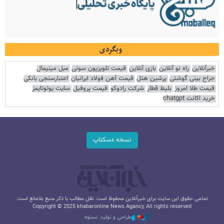
وبگردی
خبرآنلاین
راه نو آنلاین
بازی آنلاین
قیمت تلویزیون سونی
مبل مینیمال
جراح بینی گوشتی
پرشین هتل
قیمت آهن فولاد ایرانیان
اعتبارسنجی بانکی
قیمت طلا امروز
بلیط قطار
شرکت رادوکو
قیمت پروفیل
سایت یوتوتایمز
خرید اکانت chatgpt
نسخه دسکتاپ
تمامی حقوق این سایت برای خبرآنلاین محفوظ است. نقل مطالب با ذکر منبع بلامانع است.
Copyright © 2025 khabaronline News Agancy, All rights reserved
طراحی و تولید: نستوه