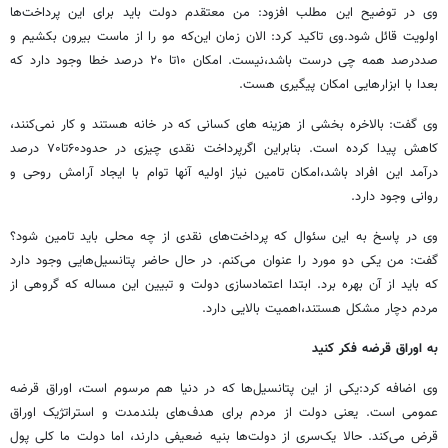
وی در توضیح این مطلب افزود: من معتقدم دولت باید برای این پرداخت‌ها
اولویت قائل شود.وی تاکید کرد: الان زمان این‌که مو را از ماست بیرون بکشیم و
صددرصد همه چی درست باشد،نیست. امکان ۱۰تا ۲۰ درصد خطا وجود دارد که
بعدا با ابزارهایی امکان پیگیری هست.
وی گفت: بالاخره بخشی از هزینه های کسانی که در خانه هستند و کار نمی‌کنند،
کاهش پیدا کرده است. بنابراین اگرپرداخت نقدی چیزی در حدود۶۰تا۷۰ درصد
درآمد این افراد باشد،امکان تامین نیاز اولیه آنها توام با ایجاد آرامش روحی و
روانی وجود دارد.
وی در پاسخ به این سئوال که پرداخت‌های نقدی از چه محلی باید تامین شود؟
گفت: من یکی دو مورد را عنوان می‌کنم. در حال حاضر پتانسیل‌هایی وجود دارد
که باید از آن بهره برد. ابتدا اعتمادسازی دولت و تبیین این مساله که گروهی از
مردم دچار مشکل هستند،اهمیت بالایی دارد.
به اوراق قرضه فکر کنید
وی اضافه کرد:یکی از این پتانسیل‌ها که در دنیا هم مرسوم است، اوراق قرضه
عمومی است. یعنی دولت از مردم برای هدف‌های بلندمدت و استراتژیک اوراق
قرض می‌کند. حالا یک‌سری از دولت‌ها بنیه ضعیفی دارند، اما دولت ما کلی پول