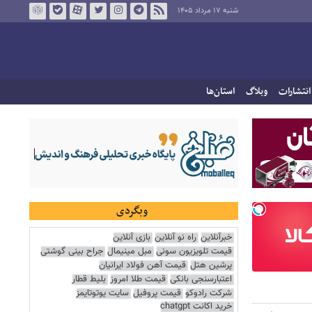
شنبه ۱۷ مرداد ۱۴۰۵
انتشارات
وبلاگ
استان‌ها
وبگردی
خبرآنلاین
راه نو آنلاین
بازی آنلاین
قیمت تلویزیون سونی
مبل مینیمال
جراح بینی گوشتی
پرشین هتل
قیمت آهن فولاد ایرانیان
اعتبارسنجی بانکی
قیمت طلا امروز
بلیط قطار
شرکت رادوکو
قیمت پروفیل
سایت یوتوتایمز
خرید اکانت chatgpt