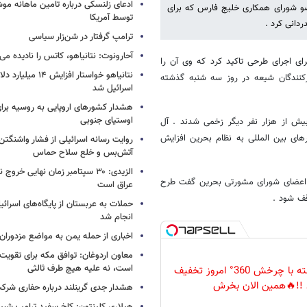
ادعای زلنسکی درباره تامین ماهانه مو
ضو شورای همکاری خلیج فارس که برای
توسط آمریکا
ردانی کرد .
ترامپ گرفتار در شن‌زار سیاسی
آحارونوت: نتانیاهو، کاتس را نادیده می‌
ی اجرای طرحی تاکید کرد که وی آن را
نتانیاهو خواستار افزا
رکنندگان شیعه در روز سه شنبه گذشته
اسرائیل شد
هشدار کشورهای اروپایی به روسیه برا
اوستیای جنوبی
ش از هزار نفر دیگر زخمی شدند . آل
های بین المللی به نظام بحرین افزایش
روایت رسانه اسرائیلی از فشار واشنگتن ب
آتش‌بس و خلع سلاح حماس
الزیدی: ۳۰ سپتامبر زمان نهایی خرو
از اعضای شورای مشورتی بحرین گفت طرح
عراق است
قف شود .
حملات به عربستان از پایگاه‌های اسرائی
انجام شد
اخباری از حمله یمن به مواضع مزدوران
معاون اردوغان: توافق مکه برای تقویت 
است، نه علیه هیچ طرف ثالثی
دوربین مداربسته با چرخش 360° امروز تخفیف
 !!🔥همین الان بخرش
هشدار جدی گرینلند درباره حفاری شرکت