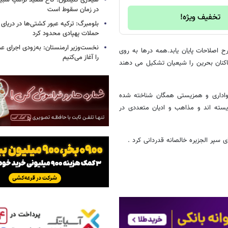
هیلاری کلینتون: کاخ سفید ترامپ شبی
در زمان سقوط است
تخفیف ویژه!
بلومبرگ: ترکیه عبور کشتی‌ها در دریای 
حملات پهپادی محدود کرد
نخست‌وزیر ارمنستان: به‌زودی اجرای عم
ح اصلاحات پایان یابد.همه درها به روی
را آغاز می‌کنیم
نان بحرین را شیعیان تشکیل می دهند
واداری و همزیستی همگان شناخته شده
یسته اند و مذاهب و ادیان متعددی در
سپر الجزیره خالصانه قدردانی کرد .