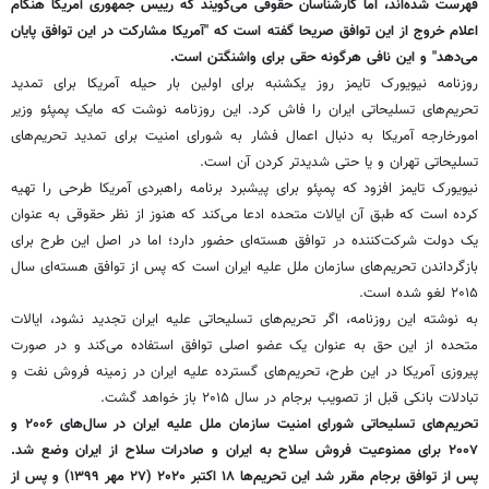
فهرست شده‌اند، اما کارشناسان حقوقی می‌گویند که رییس جمهوری آمریکا هنگام
اعلام خروج از این توافق صریحا گفته است که "آمریکا مشارکت در این توافق پایان
می‌دهد" و این نافی هرگونه حقی برای واشنگتن است.
روزنامه نیویورک تایمز روز یکشنبه برای اولین بار حیله آمریکا برای تمدید
تحریم‌های تسلیحاتی ایران را فاش کرد. این روزنامه نوشت که مایک پمپئو وزیر
امورخارجه آمریکا به دنبال اعمال فشار به شورای امنیت برای تمدید تحریم‌های
تسلیحاتی تهران و یا حتی شدیدتر کردن آن است.
نیویورک تایمز افزود که پمپئو برای پیشبرد برنامه راهبردی آمریکا طرحی را تهیه
کرده است که طبق آن ایالات متحده ادعا می‌کند که هنوز از نظر حقوقی به عنوان
یک دولت شرکت‌کننده در توافق هسته‌ای حضور دارد؛ اما در اصل این طرح برای
بازگرداندن تحریم‌های سازمان ملل علیه ایران است که پس از توافق هسته‌ای سال
۲۰۱۵ لغو شده است.
به نوشته این روزنامه، اگر تحریم‌های تسلیحاتی علیه ایران تجدید نشود، ایالات
متحده از این حق به عنوان یک عضو اصلی توافق استفاده می‌کند و در صورت
پیروزی آمریکا در این طرح، تحریم‌های گسترده علیه ایران در زمینه فروش نفت و
تبادلات بانکی قبل از تصویب برجام در سال ۲۰۱۵ باز خواهد گشت.
تحریم‌های تسلیحاتی شورای امنیت سازمان ملل علیه ایران در سال‌های ۲۰۰۶ و
۲۰۰۷ برای ممنوعیت فروش سلاح به ایران و صادرات سلاح از ایران وضع شد.
پس از توافق برجام مقرر شد این تحریم‌ها ۱۸ اکتبر ۲۰۲۰ (۲۷ مهر ۱۳۹۹) و پس از