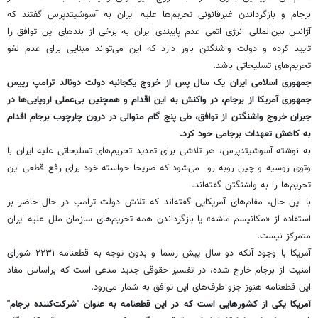
برجام و بازگرداندن غیرقانونی تحریم‌ها علیه ایران به آسوشیتدپرس گفتند که
آژانس بین‌المللی انرژی اتمی عدم پایبندی ایران به برخی از بندهای این توافق را
تایید کرده و دولت واشنگتن باور دارد که این می‌تواند مبنایی برای عدم لغو
تحریم‌های تسلیحاتی باشد.
جمهوری اسلامی ایران یک سال پس از خروج یکجانبه دولت دونالد ترامپ رییس
جمهوری آمریکا از برجام، در واکنش به این اقدام و همچنین بی‌عملی اروپایی‌ها در
جبران خروج واشنگتن از توافق، طی پنج گام متوالی در درون چارچوب برجام اقدام
به کاهش تعهدات برجامی خود کرد.
به نوشته آسوشیتدپرس، هر تلاشی برای تمدید تحریم‌های تسلیحاتی علیه ایران با
وتوی روسیه و چین روبه رو می‌شود که صریحا خواسته خود برای رفع قطعی این
تحریم‌ها را به واشنگتن گفته‌اند.
با این حال، مقام‌های آمریکایی گفته‌اند که تلاش دولت ترامپ در حال حاضر بر
استفاده از «مکانیسم ماشه» یا بازگرداندن همه تحریم‌های سازمان ملل علیه ایران
متمرکز نیست.
آمریکا با وجود آنکه دو سال پیش رسما و بدون توجه به قطعنامه ۲۲۳۱ شورای
امنیت از برجام خارج شده، در تفسیر حقوقی جدید مدعی است که براساس مفاد
این قطعنامه هنوز جزو طرف‌های این توافق به شمار می‌رود.
آمریکا یکی از کشورهایی است که در این قطعنامه به عنوان "شرکت‌کننده برجام"