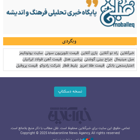
وبگردی
خبرآنلاین
راه نو آنلاین
بازی آنلاین
قیمت تلویزیون سونی
سایت یوتوتایمز
مبل مینیمال
جراح بینی گوشتی
پرشین هتل
قیمت آهن فولاد ایرانیان
اعتبارسنجی بانکی
قیمت طلا امروز
بلیط قطار
شرکت رادوکو
قیمت پروفیل
نسخه دسکتاپ
تمامی حقوق این سایت برای خبرآنلاین محفوظ است. نقل مطالب با ذکر منبع بلامانع است.
Copyright © 2025 khabaronline News Agancy, All rights reserved
طراحی و تولید: نستوه