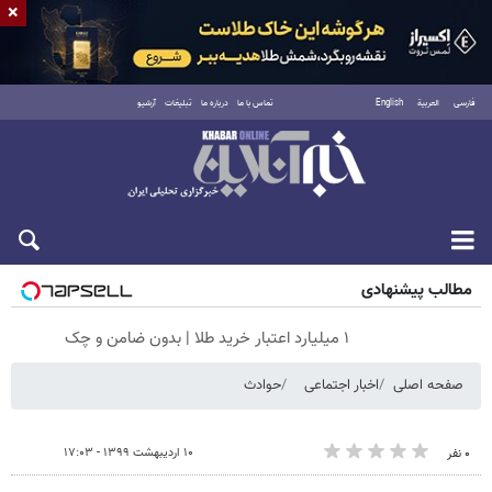
×
فارسی
العربية
English
تماس با ما
درباره ما
تبلیغات
آرشیو
جمعه ۱۶ مرداد ۱۴۰۵
مطالب پیشنهادی
۱ میلیارد اعتبار خرید طلا | بدون ضامن و چک
صفحه اصلی
اخبار اجتماعی
حوادث
۱۰ اردیبهشت ۱۳۹۹ - ۱۷:۰۳
۰ نفر