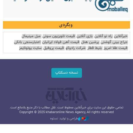
وبگردی
خبرآنلاین
راه نو آنلاین
بازی آنلاین
قیمت تلویزیون سونی
مبل مینیمال
جراح بینی گوشتی
پرشین هتل
قیمت آهن فولاد ایرانیان
اعتبارسنجی بانکی
قیمت طلا امروز
بلیط قطار
شرکت رادوکو
قیمت پروفیل
سایت یوتوتایمز
نسخه دسکتاپ
تمامی حقوق این سایت برای خبرآنلاین محفوظ است. نقل مطالب با ذکر منبع بلامانع است.
Copyright © 2025 khabaronline News Agancy, All rights reserved
طراحی و تولید: نستوه