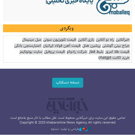
وبگردی
خبرآنلاین
راه نو آنلاین
بازی آنلاین
قیمت تلویزیون سونی
مبل مینیمال
جراح بینی گوشتی
پرشین هتل
قیمت آهن فولاد ایرانیان
اعتبارسنجی بانکی
قیمت طلا امروز
بلیط قطار
شرکت رادوکو
قیمت پروفیل
سایت یوتوتایمز
خرید اکانت chatgpt
نسخه دسکتاپ
تمامی حقوق این سایت برای خبرآنلاین محفوظ است. نقل مطالب با ذکر منبع بلامانع است.
Copyright © 2025 khabaronline News Agancy, All rights reserved
طراحی و تولید: نستوه