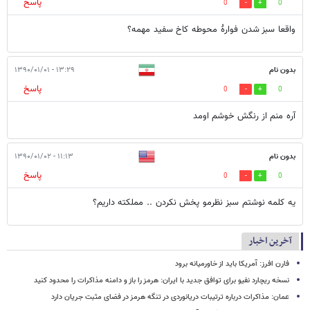
پاسخ
0
0
واقعا سبز شدن فوارۀ محوطه کاخ سفید مهمه؟
بدون نام
۱۳:۲۹ - ۱۳۹۰/۰۱/۰۱
پاسخ
0
0
آره منم از رنگش خوشم اومد
بدون نام
۱۱:۱۳ - ۱۳۹۰/۰۱/۰۲
پاسخ
0
0
یه کلمه نوشتم سبز نظرمو پخش نکردن .. مملکته داریم؟
آخرین اخبار
فارن افرز: آمریکا باید از خاورمیانه برود
نسخه ریچارد نفیو برای توافق جدید با ایران: هرمز را باز و دامنه مذاکرات را محدود کنید
عمان: مذاکرات درباره ترتیبات دریانوردی در تنگه هرمز در فضای مثبت جریان دارد