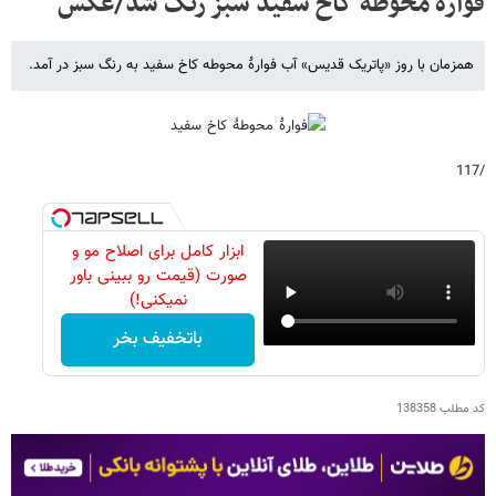
فوارۀ محوطۀ کاخ سفید سبز رنگ شد/عکس
همزمان با روز «پاتریک قدیس» آب فوارۀ محوطه کاخ سفید به رنگ سبز در آمد.
/117
ابزار کامل برای اصلاح مو و
صورت (قیمت رو ببینی باور
نمیکنی!)
باتخفیف بخر
کد مطلب
138358