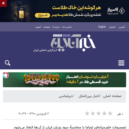
×
فارسی
العربية
English
تماس با ما
درباره ما
تبلیغات
آرشیو
سه‌شنبه ۲۰ مرداد ۱۴۰۵
صفحه اصلی
اخبار بین‌الملل
دیپلماسی
۲ فروردین ۱۳۹۰ - ۲۰:۳۹
۰ نفر
تصمیمات خاورمیانه‌ای اوباما با محاسبۀ سود وزیان ایران از آن‌ها اتخاذ می‌شود