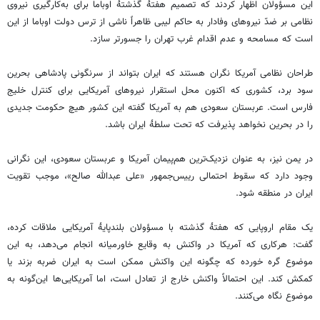
این مسؤولان اظهار کردند که تصمیم هفتۀ گذشتۀ اوباما برای به‌کارگیری نیروی
نظامی بر ضدّ نیروهای وفادار به حاکم لیبی ظاهراً ناشی از ترس دولت اوباما از این
است که مسامحه و عدم اقدام غرب تهران را جسورتر سازد.
طراحان نظامی آمریکا نگران هستند که ایران بتواند از سرنگونی پادشاهی بحرین
سود برد، کشوری که اکنون محل استقرار نیروهای آمریکایی برای کنترل خلیج
فارس است. عربستان سعودی هم به آمریکا گفته این کشور هیچ حکومت جدیدی
را در بحرین نخواهد پذیرفت که تحت سلطۀ ایران باشد.
در یمن نیز، به عنوان نزدیک‌ترین هم‌پیمان آمریکا و عربستان سعودی، این نگرانی
وجود دارد که سقوط احتمالی رییس‌جمهور «علی عبدالله صالح»، موجب تقویت
ایران در منطقه شود.
یک مقام اروپایی که هفتۀ گذشته با مسؤولان بلندپایۀ آمریکایی ملاقات کرده،
گفت: هرکاری که آمریکا در واکنش به وقایع خاورمیانه انجام می‌دهد، به این
موضوع گره خورده که چگونه این واکنش ممکن است به ایران ضربه بزند یا
کمکش کند. این احتمالاً واکنش خارج از تعادل است، اما آمریکایی‌ها این‌گونه به
موضوع نگاه می‌کنند.