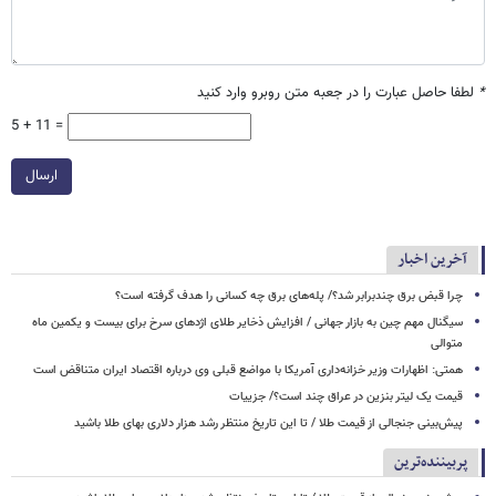
*
لطفا حاصل عبارت را در جعبه متن روبرو وارد کنید
5 + 11 =
ارسال
آخرین اخبار
چرا قبض برق چندبرابر شد؟/ پله‌های برق چه کسانی را هدف گرفته است؟
سیگنال‌ مهم چین به بازار جهانی / افزایش ذخایر طلای اژدهای سرخ برای بیست و یکمین ماه
متوالی
همتی: اظهارات وزیر خزانه‌داری آمریکا با مواضع قبلی وی درباره اقتصاد ایران متناقض است
قیمت یک لیتر بنزین در عراق چند است؟/ جزییات
پیش‌بینی جنجالی از قیمت طلا / تا این تاریخ منتظر رشد هزار دلاری بهای طلا باشید
پربیننده‌ترین