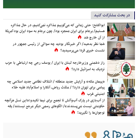
در بحث مشارکت کنید
ابوالفتح: حتی زمانی که می‌گوییم مذاکره نمی‌کنیم، در حال مذاکره
هستیم/ برجام برای ایران معجزه بود/ چون برجام به سود ایران بود آمریکا
از آن خارج شد
شما نظر بدهید/ اگر خبرنگار بودید چه سوالی از رئیس جمهور در
نشست خبری فردا می‌پرسیدید؟
راز دشمنی وزیرخارجه لبنان با ایران / یوسف رجی چه ارتباطی با حزب
نزدیک به اسرائیل دارد؟
«پیمان مکه» و آرایش جدید منطقه / ائتلاف نظامی جدید اسلامی چه
پیامی برای تهران دارد؟ / مثلث ریاض، آنکارا و اسلام‌آباد علیه خلاء
امنیتی غرب
از آب‌بازی در پارک آب‌وآتش تا تجمع برای نیما تکیدو؛«این نسل هرآنچه
حکومتی نیست می‌پسندند»/ الگوهای رسمی دیگر مرجع نیستند/ یقه
نوجوان‌ها را نگیرید!