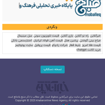
وبگردی
خبرآنلاین
راه نو آنلاین
بازی آنلاین
قیمت تلویزیون سونی
مبل مینیمال
جراح بینی گوشتی
پرشین هتل
قیمت آهن فولاد ایرانیان
اعتبارسنجی بانکی
قیمت طلا امروز
بلیط قطار
شرکت رادوکو
قیمت پروفیل
سایت یوتوتایمز
خرید اکانت chatgpt
نسخه دسکتاپ
تمامی حقوق این سایت برای خبرآنلاین محفوظ است. نقل مطالب با ذکر منبع بلامانع است.
Copyright © 2025 khabaronline News Agancy, All rights reserved