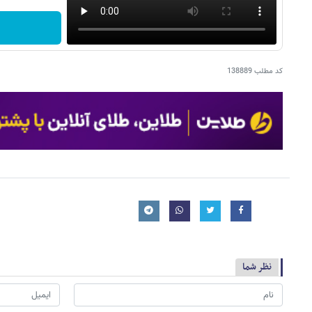
کد مطلب
138889
نظر شما