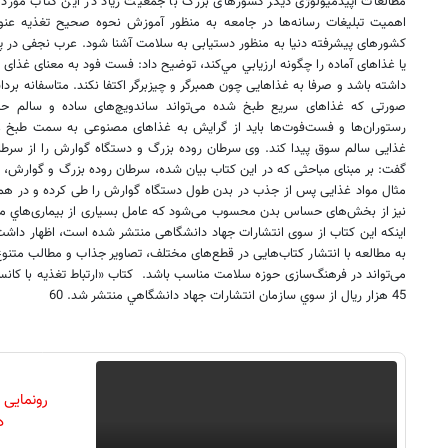
ﻣﻄﺎﻟﻌﺎﺕ ﺍﭘﯿﺪﻣﯿﻮﻟﻮﮊﯼ ﺩﯾﮕﺮ ﮐﺸﻮﺭﻫﺎﯼ ﺑﺰﺭﮒ ﺑﺎ ﺟﻤﻌﯿﺖ ﺯﯾﺎﺩ ﺩﺭ ﺍﯾﻦ ﮐﺘﺎﺏ ﻣﻮﺭﺩ ﺍﺳ
ﺍﻫﻤﯿﺖ ﺗﺒﻠﯿﻐﺎﺕ ﺭﺳﺎﻧﻪ‌ﻫﺎ ﺩﺭ ﺟﺎﻣﻌﻪ ﺑﻪ ﻣﻨﻈﻮﺭ ﺁﻣﻮﺯﺵ ﻧﺤﻮﻩ ﺻﺤﯿﺢ ﺗﻐﺬﯾﻪ ﻋﻨﻮﺍﻥ 
ﮐﺸﻮﺭﻫﺎﯼ ﭘﯿﺸﺮﻓﺘﻪ ﺩﻧﯿﺎ ﺑﻪ ﻣﻨﻈﻮﺭ ﺩﺳﺘﯿﺎﺑﯽ ﺑﻪ ﺳﻼ‌ﻣﺖ ﺁﺷﻨﺎ ﺷﻮﺩ. ﻋﺮﺏ ‌ﻧﺠﻔﯽ ﺩﺭ
ﯾﺎ ﻏﺬﺍﻫﺎﯼ ﺁﻣﺎﺩﻩ ﺭﺍ ﭼﮕﻮﻧﻪ ﺍﺭﺯﻳﺎﺑﻲ ﻣﻲ‌ﻛﻨﺪ، ﺗﻮﺿﯿﺢ ﺩﺍﺩ: ﻓﺴﺖ ﻓﻮﺩ ﺑﻪ ﻣﻌﻨﺎﯼ ﻏﺬﺍﯼ ﺳ
ﺩﺍﺷﺘﻪ ﺑﺎﺷﺪ ﻭ ﺻﺮﻓﺎ ﺑﻪ ﻏﺬﺍﻫﺎﯾﯽ ﭼﻮﻥ ﻫﻤﺒﺮﮔﺮ ﻭ ﭼﯿﺰﺑﺮﮔﺮ ﺍﮐﺘﻔﺎ ﻧﻜﻨﺪ. ﻣﺘﺎﺳﻔﺎﻧﻪ ﺑﺮ
ﺻﻮﺭﺗﯽ ﮐﻪ ﻏﺬﺍﻫﺎﯼ ﺳﺮﯾﻊ ﻃﺒﺦ ﺷﺪﻩ ﻣﯽ‌ﺗﻮﺍﻧﺪ ﺳﺎﻧﺪﻭﯾﭻ‌ﻫﺎﯼ ﺳﺎﺩﻩ ﻭ ﺳﺎﻟﻢ ﺣﺘﯽ
ﺭﺳﺘﻮﺭﺍﻥ‌ﻫﺎ ﻭ ﻓﺴﺖ‌ﻓﻮﺕ‌ﻫﺎ ﺑﺎﯾﺪ ﺍﺯ ﮔﺮﺍﯾﺶ ﺑﻪ ﻏﺬﺍﻫﺎﯼ ﻣﺼﻨﻮﻋﯽ ﺑﻪ ﺳﻤﺖ ﻃﺒﺦ ﻏﺬ
ﻏﺬﺍﯾﯽ ﺳﺎﻟﻢ ﺳﻮﻕ ﭘﯿﺪﺍ ﮐﻨﺪ. ﻭﯼ ﺳﺮﻃﺎﻥ ﺭﻭﺩﻩ ﺑﺰﺭﮒ ﻭ ﺩﺳﺘﮕﺎﻩ ﮔﻮﺍﺭﺵ ﺭﺍ ﺍﺯ ﺳﺮﻃ
ﮔﻔﺖ: ﺑﺮ ﻣﺒﻨﺎﯼ ﻣﺒﺎﺣﺜﯽ ﮐﻪ ﺩﺭ ﺍﯾﻦ ﮐﺘﺎﺏ ﺑﯿﺎﻥ ﺷﺪﻩ، ﺳﺮﻃﺎﻥ ﺭﻭﺩﻩ ﺑﺰﺭﮒ ﻭ ﮔﻮﺍﺭﺵ، ﺍﺭﺗ
ﻣﺜﺎﻝ ﻣﻮﺍﺩ ﻏﺬﺍﯾﯽ ﭘﺲ ﺍﺯ ﺟﺬﺏ ﺩﺭ ﺑﺪﻥ ﻃﻮﻝ ﺩﺳﺘﮕﺎﻩ ﮔﻮﺍﺭﺵ ﺭﺍ ﻃﯽ ﮐﺮﺩﻩ ﻭ ﺩﺭ ﻫﻤﻪ 
ﻧﯿﺰ ﺍﺯ ﺑﺨﺶ‌ﻫﺎﯼ ﺣﺴﺎﺱ ﺑﺪﻥ ﻣﺤﺴﻮﺏ ﻣﯽ‌ﺷﻮﺩ ﮐﻪ ﻋﺎﻣﻞ ﺑﺴﯿﺎﺭﯼ ﺍﺯ ﺑﯿﻤﺎﺭﯼ‌ﻫﺎﻱ ﻣﺮﺗﺒ
ﺍﯾﻨﮑﻪ ﺍﯾﻦ ﮐﺘﺎﺏ ﺍﺯ ﺳﻮﯼ ﺍﻧﺘﺸﺎﺭﺍﺕ ﺟﻬﺎﺩ ﺩﺍﻧﺸﮕﺎﻫﯽ ﻣﻨﺘﺸﺮ ﺷﺪﻩ ﺍﺳﺖ، ﺍﻇﻬﺎﺭ ﺩﺍﺷ
ﺑﻪ ﻣﻄﺎﻟﻌﻪ ﺑﺎ ﺍﻧﺘﺸﺎﺭ ﮐﺘﺎﺏ‌ﻫﺎﯾﯽ ﺩﺭ ﻗﻄﻊ‌ﻫﺎﯼ ﻣﺨﺘﻠﻒ، ﺗﺼﺎﻭﯾﺮ ﺟﺬﺍﺏ ﻭ ﻣﻄﺎﻟﺐ ﻣﺘﻨﻮ
45 ﻫﺰﺍﺭ ﺭﻳﺎﻝ ﺍﺯ ﺳﻮﻱ ﺳﺎﺯﻣﺎﻥ ﺍﻧﺘﺸﺎﺭﺍﺕ ﺟﻬﺎﺩ ﺩﺍﻧﺸﮕﺎﻫﻲ ﻣﻨﺘﺸﺮ ﺷﺪ. 60
رونمایی
دن