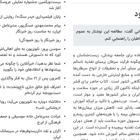
بیست‌ویکمین جشنواره نمایش عروسکی
آغاز شد
د
پایان فیلمبرداری «پدر سنگ»/ روایتی ا
پیام محمدمهدی عسگرپور، مدیرعامل خا
ﺘﺎﺑﻲ ﮔﻔﺖ: ﻣﻄﺎﻟﻌﻪ ﺍﯾﻦ ﻧﻮﺷﺘﺎﺭ ﺑﻪ ﻋﻤﻮﻡ
ایران، به مناسبت روز خبرنگار
ﺒﺎﻥ ﺭﺍ ﺭﺍﻫﻨﻤﺎﻳﻲ ﻛﻨﻢ.
روز خبرنگار یا روز خمودگی!
سوسن پرور: تلویزیون به جای اهالی‌اش
آورد که نه دلسوزش هستند و نه تعصب
ﻔﺎﺩﻩ ﺑﺮﺍﯼ ﺟﺎﻣﻌﻪ ﭘﺰﺷﮑﯽ، ﺯﯾﺴﺖ‌ﺷﻨﺎﺳﺎﻥ ﻭ
ﻧﻪ ﻓﺮﺁﯾﻨﺪ ﺳﺮﻃﺎﻥ ﺑﺮﻣﺒﻨﺎﯼ ﺗﻐﺬﯾﻪ ﻧﺎﺳﺎﻟﻢ
شما نظر بدهید/ خبرآنلاین را چگونه می‌
 ﻣﺒﻨﺎﯼ ﺁﻣﺎﺭ ﻭ ﺗﺤﻘﯿﻘﺎﺕ ﺍﺯ ﺍﻧﻮﺍﻉ ﺳﺮﻃﺎﻥ‌ﻫﺎ
پیشنهادها و انتقادهای خود را بگویید
‌ﺕ ﻭ ﻣﻨﺎﺑﻊ ﺍﯾﻨﺘﺮﻧﺘﯽ ﺧﺎﺭﺟﯽ ﺑﻪ ﺩﺳﺖ ﺁﻣﺪﻩ
کامرون پس از ۲۱ سال به فکر واگذاری «آواتار» افتاد
ﮕﺎﻫﯽ ﮐﺸﻮﺭ ﺍﺳﺖ. ﮐﺘﺎﺏ ﺣﺎﺿﺮ ﺑﺮﺍﯼ ﻗﺸﺮ
اعتراف تلخ خالق «بازی تاج‌وتخت»؛ با 
ﻨﮑﻪ ﺗﺎﻛﻨﻮﻥ ﺁﺛﺎﺭ ﺯﯾﺎﺩﯼ ﺩﺭ ﺣﻮﺯﻩ ﺳﻼ‌ﻣﺖ ﻭ
دست‌وپنجه نرم کرده‌ام
ﯾﺮﺍﻥ ﻭ ﺳﺎﯾﺮ ﮐﺸﻮﺭﻫﺎ ﻣﻔﯿﺪ ﻭ ﻣﻮﺛﺮ ﺍﺳﺖ،
ﺍﺳﺖ. ﻋﺮﺏ‌ﻧﺠﻔﯽ ﺑﺎ ﺗﺎﮐﯿﺪ ﺑﺮ ﺍﯾﻨﮑﻪ ﺁﻣﻮﺯﺵ
«ناتاشا» دوباره به تلویزیون می‌آید؛ رویا
ﺪ، ﻳﺎﺩﺁﻭﺭ ﺷﺪ: ﮐﺎﻫﺶ ﻣﯿﺰﺍﻥ ﺑﯿﻤﺎﺭﯼ‌ﻫﺎ ﺑﻪ
«روشنایی شب»
ﻫﺎﯼ ﺑﯿﻤﻪ ﺭﺍ ﺑﺎ ﻫﺰﯾﻨﻪ‌ﻫﺎﯼ ﮐﻤﺘﺮﯼ ﺭﻭﺑﻪ‌ﺭﻭ
عیادت مدیرعامل خانه موسیقی و جمعی 
ﺎﯼ ﻣﺴﻮﻭﻝ ﺣﻮﺯﻩ ﺳﻼ‌ﻣﺖ ﺑﺎﯾﺪ ﺍﺯ ﻫﻤﺎﻥ ﺩﻭﺭﺍﻥ
فرهنگی از ایرج
ﻣﺒﺤﺚ ﺗﻐﺬﯾﻪ ﭘﯿﭽﯿﺪﻩ ﻭ ﮔﺴﺘﺮﺩﻩ ﺍﺳﺖ. ﺩﺭ ﺍﯾﻦ
اکران و نقد «کریستوفرها» در سینماتک 
 ﻏﺬﺍﻫﺎﯼ ﺳﺎﻟﻢ ﺁﻣﻮﺯﺵ ﺩﺍﺩﻩ ﺷﻮﺩ. ﻫﻤﭽﻨﯿﻦ
ایران