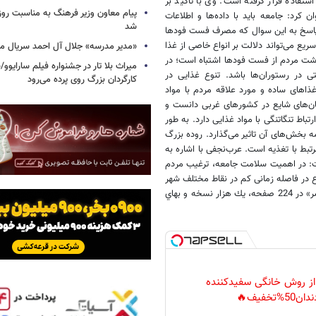
ﺘﻔﺎﺩﻩ ﻗﺮﺍﺭ ﮔﺮﻓﺘﻪ ﺍﺳﺖ. ﻭﯼ ﺑﺎ ﺗﺎﮐﯿﺪ ﺑﺮ
پیام معاون وزیر فرهنگ به مناسبت روز 
ﮐﺮﺩ: ﺟﺎﻣﻌﻪ ﺑﺎﯾﺪ ﺑﺎ ﺩﺍﺩﻩ‌ﻫﺎ ﻭ ﺍﻃﻼ‌ﻋﺎﺕ
شد
 ﭘﺎﺳﺦ ﺑﻪ ﺍﯾﻦ ﺳﻮﺍﻝ ﮐﻪ ﻣﺼﺮﻑ ﻓﺴﺖ ﻓﻮﺩﻫﺎ
ﺮﯾﻊ ﻣﯽ‌ﺗﻮﺍﻧﺪ ﺩﻻ‌ﻟﺖ ﺑﺮ ﺍﻧﻮﺍﻉ ﺧﺎﺻﯽ ﺍﺯ ﻏﺬﺍ
«مدیر مدرسه» جلال آل احمد سریال م
ﺩﺍﺷﺖ ﻣﺮﺩﻡ ﺍﺯ ﻓﺴﺖ ﻓﻮﺩﻫﺎ ﺍﺷﺘﺒﺎﻩ ﺍﺳﺖ؛ ﺩﺭ
میراث بلا تار در جشنواره فیلم سارایوو
 ﺩﺭ ﺭﺳﺘﻮﺭﺍﻥ‌ﻫﺎ ﺑﺎﺷﺪ. ﺗﻨﻮﻉ ﻏﺬﺍﯾﯽ ﺩﺭ
کارگردان بزرگ روی پرده می‌رود
ﺍﻫﺎﯼ ﺳﺎﺩﻩ ﻭ ﻣﻮﺭﺩ ﻋﻼ‌ﻗﻪ ﻣﺮﺩﻡ ﺑﺎ ﻣﻮﺍﺩ
ﺎﻥ‌ﻫﺎﯼ ﺷﺎﯾﻊ ﺩﺭ ﮐﺸﻮﺭﻫﺎﯼ ﻏﺮﺑﯽ ﺩﺍﻧﺴﺖ ﻭ
ﺒﺎﻁ ﺗﻨﮕﺎﺗﻨﮕﯽ ﺑﺎ ﻣﻮﺍﺩ ﻏﺬﺍﯾﯽ ﺩﺍﺭﺩ. ﺑﻪ ﻃﻮﺭ
ﺑﺨﺶ‌ﻫﺎﯼ ﺁﻥ ﺗﺎﺛﯿﺮ ﻣﯽ‌ﮔﺬﺍﺭﺩ. ﺭﻭﺩﻩ ﺑﺰﺭﮒ
ﻂ ﺑﺎ ﺗﻐﺬﯾﻪ ﺍﺳﺖ. ﻋﺮﺏ‌ﻧﺠﻔﯽ ﺑﺎ ﺍﺷﺎﺭﻩ ﺑﻪ
ﺖ: ﺩﺭ ﺍﻫﻤﯿﺖ ﺳﻼ‌ﻣﺖ ﺟﺎﻣﻌﻪ، ﺗﺮﻏﯿﺐ ﻣﺮﺩﻡ
ﻉ ﺩﺭ ﻓﺎﺻﻠﻪ ﺯﻣﺎﻧﯽ ﮐﻢ ﺩﺭ ﻧﻘﺎﻁ ﻣﺨﺘﻠﻒ ﺷﻬﺮ
ﻣﯽ‌ﺗﻮﺍﻧﺪ ﺩﺭ ﻓﺮﻫﻨﮓ‌ﺳﺎﺯﯼ ﺣﻮﺯﻩ ﺳﻼ‌ﻣﺖ ﻣﻨﺎﺳﺐ ﺑﺎﺷﺪ. ﻛﺘﺎﺏ «ﺍﺭﺗﺒﺎﻁ ﺗﻐﺬﻳﻪ ﺑﺎ ﻛﺎﻧﺴﺮ» ﺩﺭ 224 ﺻﻔﺤﻪ، ﻳﻚ ﻫﺰﺍﺭ ﻧﺴﺨﻪ ﻭ ﺑﻬﺎﻱ
 از روش خانگی سفیدکننده
دان50%تخفیف🔥