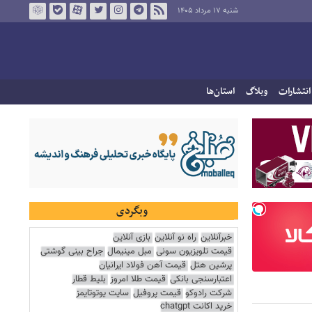
شنبه ۱۷ مرداد ۱۴۰۵
انتشارات
وبلاگ
استان‌ها
وبگردی
خبرآنلاین
راه نو آنلاین
بازی آنلاین
قیمت تلویزیون سونی
مبل مینیمال
جراح بینی گوشتی
پرشین هتل
قیمت آهن فولاد ایرانیان
اعتبارسنجی بانکی
قیمت طلا امروز
بلیط قطار
شرکت رادوکو
قیمت پروفیل
سایت یوتوتایمز
خرید اکانت chatgpt