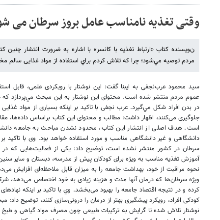
وقتی تغذیه نامناسب عامل بروز سرطان می شو
نﻮﯾﺴﻨﺪﻩ ﮐﺘﺎﺏ «ﺍﺭﺗﺒﺎﻁ ﺗﻐﺬﯾﻪ ﺑﺎ ﻛﺎﻧﺴﺮ» ﺑﺎ ﺍﺷﺎﺭﻩ ﺑﻪ ﺿﺮﻭﺭﺕ ﺍﻧﺘﺸﺎﺭ ﭼﻨﻴﻦ ﻛ
ﻣﺮﺩﻡ ﺗﻮﺻﻴﻪ ﻣﻲ‌ﺷﻮﺩ؛ ﭼﺮﺍ ﻛﻪ ﺗﻼ‌ﺵ ﻛﺮﺩﻡ ﺑﺮﺍﻱ ﺍﺳﺘﻔﺎﺩﻩ ﺍﺯ ﻣﻮﺍﺩ ﻏﺬﺍﯾﯽ ﺳﺎﻟﻢ ﻣﺨﺎﻃ
ﺳﯿﺪ ﻣﺤﻤﻮﺩ ﻋﺮﺏ‌ﻧﺠﻔﯽ ﺑﻪ ایبنا گفت: این ﻧﻮﺷﺘﺎﺭ ﺑﺎ ﺭﻭﯾﮑﺮﺩﯼ ﻋﻠﻤﯽ، ﻗﺎﺑﻞ ﺍﺳﺘ
ﻋﻤﻮﻡ ﻣﺮﺩﻡ ﻣﻨﺘﺸﺮ ﺷﺪﻩ ﺍﺳﺖ. ﻣﺤﺘﻮﺍﯼ ﺍﯾﻦ ﻧﻮﺷﺘﺎﺭ ﺑﻪ ﺍﻳﻦ ﻣﺒﺤﺚ ﻣﻲ‌ﭘﺮﺩﺍﺯﺩ ﻛﻪ ﭼﮕﻮ
ﺩﺭ ﺑﺪﻥ ﺍﻓﺮﺍﺩ ﺷﻜﻞ ﻣﻲ‌ﮔﻴﺮﺩ. ﻋﺮﺏ ﻧﺠﻔﯽ ﺑﺎ ﺗﺎﮐﯿﺪ ﺑﺮ ﺍﯾﻨﮑﻪ ﺑﺴﯿﺎﺭﯼ ﺍﺯ ﻣﻮﺍﺩ ﻏﺬﺍﯾﯽ ﺑﺮ
ﺟﻠﻮﮔﯿﺮﯼ ﻣﯽ‌ﮐﻨﻨﺪ، ﺍﻇﻬﺎﺭ ﺩﺍﺷﺖ: ﻣﻄﺎﻟﺐ ﻭ ﻣﺤﺘﻮﺍﯼ ﺍﯾﻦ ﮐﺘﺎﺏ ﺑﺮﺍﺳﺎﺱ ﺩﺍﺩﻩ‌ﻫﺎ، ﻣﻘﺎﻻ
ﺍﺳﺖ. ﻫﺪﻑ ﺍﺻﻠﯽ ﺍﺯ ﺍﻧﺘﺸﺎﺭ ﺍﯾﻦ ﮐﺘﺎﺏ، ﻣﺤﺪﻭﺩ ﻧﺸﺪﻥ ﻣﺒﺎﺣﺚ ﺑﻪ ﺟﺎﻣﻌﻪ ﺩﺍﻧﺸ
ﺩﺍﻧﺸﮕﺎﻫﯽ ﻭ ﻏﯿﺮ ﺩﺍﻧﺸﮕﺎﻫﯽ ﻣﻨﺎﺳﺐ ﻭ ﻣﻮﺭﺩ ﺍﺳﺘﻔﺎﺩﻩ ﺧﻮﺍﻫﺪ ﺑﻮﺩ. ﻭﯼ ﺑﺎ ﺗﺎﮐﯿﺪ ﺑﺮ ﺍﯾ
ﺳﺮﻃﺎﻥ ﺩﺭ ﮐﺸﻮﺭ ﻣﻨﺘﺸﺮ ﻧﺸﺪﻩ ﺍﺳﺖ، ﺗﻮﺿﯿﺢ ﺩﺍﺩ: ﯾﮑﯽ ﺍﺯ ﻓﻌﺎﻟﯿﺖ‌ﻫﺎﯾﯽ ﮐﻪ ﺩﺭ ﺍ
ﺁﻣﻮﺯﺵ ﺗﻐﺬﯾﻪ ﻣﻨﺎﺳﺐ ﺑﻪ ﻭﯾﮋﻩ ﺑﺮﺍﯼ ﮐﻮﺩﮐﺎﻥ ﭘﯿﺶ ﺍﺯ ﻣﺪﺭﺳﻪ، ﺩﺑﺴﺘﺎﻥ ﻭ ﺳﺎﻳﺮ ﺳﻨﯿﻦ 
ﻧﺤﻮﻩ ﻣﺮﺍﻗﺒﺖ ﺍﺯ ﺧﻮﺩ، ﺑﻬﺪﺍﺷﺖ ﺟﺎﻣﻌﻪ ﺭﺍ ﺑﻪ ﻣﯿﺰﺍﻥ ﻗﺎﺑﻞ ﻣﻼ‌ﺣﻈﻪ‌ﺍﯼ ﺍﻓﺰﺍﯾﺶ ﻣﯽ‌ﺩﻫ
ﻭﻳﮋﻩ‌ ﺳﺮﻃﺎﻥ‌ﻫﺎ ﮐﻪ ﺩﺭﻣﺎﻥ ﺁﻧﻬﺎ ﻣﺪﺕ ﻭ ﻫﺰﻳﻨﻪ ﺯﯾﺎﺩﯼ ﺑﻪ ﺧﻮﺩ ﺍﺧﺘﺼﺎﺹ ﻣﯽ‌ﺩﻫﺪ، ﺷﺮﮐﺖ‌
ﮐﺮﺩﻩ ﻭ ﺩﺭ ﻧﺘﯿﺠﻪ ﺍﻗﺘﺼﺎﺩ ﺟﺎﻣﻌﻪ ﺭﺍ ﺑﻬﺒﻮﺩ ﻣﯽ‌ﺑﺨﺸﺪ. ﻭﻱ ﺑﺎ ﺗﺎﻛﻴﺪ ﺑﺮ ﺍﻳﻨﻜﻪ ﻧﻬﺎﺩﻫ
ﮐﻮﺩﮐﯽ ﺍﻓﺮﺍﺩ، ﺭﻭﯾﮑﺮﺩ ﭘﯿﺸﮕﯿﺮﯼ ﺑﻬﺘﺮ ﺍﺯ ﺩﺭﻣﺎﻥ ﺭﺍ ﺩﺭﻭﻧﯽ‌ﺳﺎﺯﯼ ﮐﻨﻨﺪ، ﺗﻮﺿﻴﺢ ﺩﺍﺩ: 
ﻧﻮﺷﺘﺎﺭ ﺗﻼ‌ﺵ ﺷﺪﻩ ﺗﺎ ﮔﺮﺍﯾﺶ ﺑﻪ ﺗﺮﮐﯿﺒﺎﺕ ﻃﺒﯿﻌﯽ ﭼﻮﻥ ﻣﺼﺮﻑ ﻣﻮﺍﺩ ﮔﯿﺎﻫﯽ ﻭ ﻃﺒﺦ