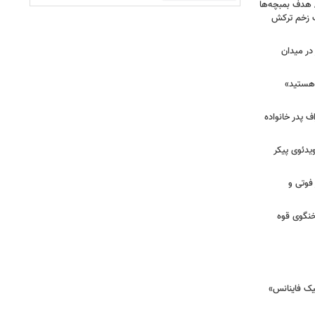
/ هدف بمبچه‌ها
ان برای یک زخم ترکش
در میدان
هستید»
/ اعتراف پدر خانواده
یدئوی پیکر
 فوتی و
خنگوی قوه
یک فاینانس»