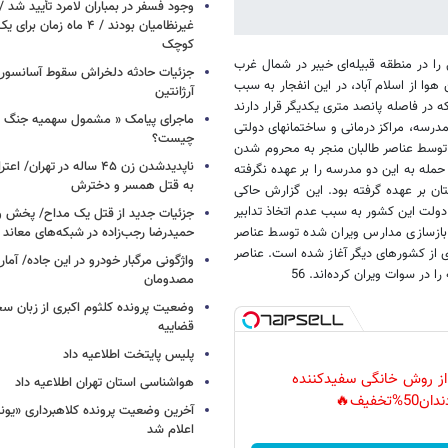
وجود فسفر در بمباران لامرد تأیید شد 
غیرنظامیان بودند / ۴ ماه زم
کوچک
ﺭﺍ ﺩﺭ ﻣﻨﻄﻘﻪ ﻗﺒﯿﻠﻪ‌ﺍﯼ ﺧﯿﺒﺮ ﺩﺭ ﺷﻤﺎﻝ ﻏﺮﺏ
جزئیات حادثه دلخراش سقوط آسانسور 
ﻫﻮﺍ ﺍﺯ ﺍﺳﻼ‌ﻡ ﺁﺑﺎﺩ، ﺩﺭ ﺍﯾﻦ ﺍﻧﻔﺠﺎﺭ ﺑﻪ ﺳﺒﺐ
آرژانتین
ﺭ ﻓﺎﺻﻠﻪ ﭘﺎﻧﺼﺪ ﻣﺘﺮﯼ ﯾﮑﺪﯾﮕﺮ ﻗﺮﺍﺭ ﺩﺍﺭﻧﺪ
ماجرای پیامک « مشمول سهمیه جنگ 
ﺪﺭﺳﻪ،‌ ﻣﺮﺍﮐﺰ ﺩﺭﻣﺎﻧﯽ ﻭ ﺳﺎﺧﺘﻤﺎﻧﻬﺎﯼ ﺩﻭﻟﺘﯽ
چیست؟
ﺱ ﺗﻮﺳﻂ ﻋﻨﺎﺻﺮ ﻃﺎﻟﺒﺎﻥ ﻣﻨﺠﺮ ﺑﻪ ﻣﺤﺮﻭﻡ ﺷﺪﻥ
ناپدیدشدن زن ۴۵ ساله در تهران
ﻤﻠﻪ ﺑﻪ ﺍﯾﻦ ﺩﻭ ﻣﺪﺭﺳﻪ ﺭﺍ ﺑﺮ ﻋﻬﺪﻩ ﻧﮕﺮﻓﺘﻪ
به قتل همسر و دخترش
ﻥ ﺑﺮ ﻋﻬﺪﻩ ﮔﺮﻓﺘﻪ ﺑﻮﺩ. ﺍﯾﻦ ﮔﺰﺍﺭﺵ ﺣﺎﮐﯽ
ﻭﻟﺖ ﺍﯾﻦ ﮐﺸﻮﺭ ﺑﻪ ﺳﺒﺐ ﻋﺪﻡ ﺍﺗﺨﺎﺫ ﺗﺪﺍﺑﯿﺮ
جزئیات جدید از قتل یک مداح/ پخش و
ﺪ ﺑﺎﺯﺳﺎﺯﯼ ﻣﺪﺍﺭﺱ ﻭﯾﺮﺍﻥ ﺷﺪﻩ ﺗﻮﺳﻂ ﻋﻨﺎﺻﺮ
حمیدرضا رجب‌زاده در شبکه‌های معاند
 ﺍﺯ ﮐﺸﻮﺭﻫﺎﯼ ﺩﯾﮕﺮ ﺁﻏﺎﺯ ﺷﺪﻩ ﺍﺳﺖ. ﻋﻨﺎﺻﺮ
واژگونی مرگبار خودرو در این جاده/ آمار
ﺩﺭ ﺳﻮﺍﺕ ﻭﯾﺮﺍﻥ ﮐﺮﺩﻩ‌ﺍﻧﺪ. 56
مصدومان
وضعیت پرونده کلثوم اکبری از زبان س
قضاییه
پلیس پایتخت اطلاعیه داد
 از روش خانگی سفیدکننده
هواشناسی استان تهران اطلاعیه داد
دان50%تخفیف🔥
آخرین وضعیت پرونده کلاهبرداری «یون
اعلام شد