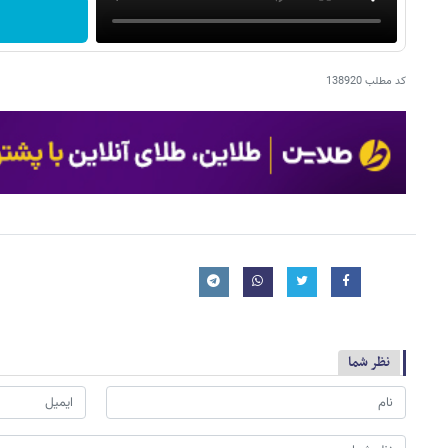
کد مطلب
138920
نظر شما