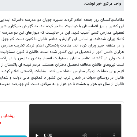
واحد مرکزی خبر نوشت:
مقاماتﭘﺎﮐﺴﺘﺎﻥ ﺭﻭﺯ ﺟﻤﻌﻪ ﺍﻋﻼ‌ﻡ ﮐﺮﺩﻧﺪ ﺳﺘﯿﺰﻩ ﺟﻮﯾﺎﻥ ﺩﻭ ﻣﺪﺭﺳﻪ ﺩﺧﺘﺮﺍﻧﻪ ﺍﺑﺘﺪﺍﯾﯽ 
ﺍﯾﻦ ﮐﺸﻮﺭ ﻭ ﻣﺮﺯ ﺍﻓﻐﺎﻧﺴﺘﺎﻥ ﺑﺎ ﺩﯾﻨﺎﻣﯿﺖ ﻣﻨﻔﺠﺮ ﮐﺮﺩﻩ ﺍﻧﺪ. ﺑﻪ ﮔﺰﺍﺭﺵ ﺧﺒﺮﮔﺰﺍﺭﯼ ﺷﯿﻦ 
ﺗﻌﻄﯿﻠﯽ ﻣﺪﺍﺭﺱ ﮐﺴﯽ ﺁﺳﯿﺐ ﻧﺪﯾﺪ. ﺍﯾﻦ ﺩﺭ ﺣﺎﻟﯿﺴﺖ ﮐﻪ ﺩﯾﻮﺍﺭﻫﺎﯼ ﺍﯾﻦ ﺩﻭ ﻣﺪﺭﺳﻪ ﮐﻪ ﺩ
ﮐﺎﻣﻼ‌ ﻭﯾﺮﺍﻥ ﺷﺪﻩ‌ﺍﻧﺪ. ﺑﺮ ﺍﺳﺎﺱ ﺍﯾﻦ ﮔﺰﺍﺭﺵ،‌ ﻋﻨﺎﺻﺮ ﻃﺎﻟﺒﺎﻥ ﺗﺎ ﮐﻨﻮﻥ ﺩﺳﺖ ﮐﻢ ﭼﻬﻞ ﻣ
ﺭﺍ ﺩﺭ ﻣﻨﻄﻘﻪ ﺧﯿﺒﺮ ﻭﯾﺮﺍﻥ ﮐﺮﺩﻩ ﺍﻧﺪ. ﻣﻘﺎﻣﺎﺕ ﭘﺎﮐﺴﺘﺎﻧﯽ ﺍﻋﻼ‌ﻡ ﮐﺮﺩﻧﺪ ﺗﺨﺮﯾﺐ ﻣﺪﺍﺭ
ﻫﺰﺍﺭﺍﻥ ﺩﺍﻧﺶ ﺁﻣﻮﺯ ﺍﺯ ﺗﺤﺼﯿﻞ ﺩﺭ ﺍﯾﻦ ﮐﺸﻮﺭ ﺷﺪﻩ ﺍﺳﺖ. ﻃﺎﻟﺒﺎﻥ ﺗﺎ ﮐﻨﻮﻥ ﻣﺴﺌﻮﻟﯿﺖ ﺣ
ﺍﺳﺖ ﻭﻟﯽ ﺩﺭ ﮔﺬﺷﺘﻪ ﻋﻨﺎﺻﺮ ﻃﺎﻟﺒﺎﻥ ﻣﺴﺌﻮﻟﯿﺖ ﺍﻧﻔﺠﺎﺭ ﭼﻨﺪﯾﻦ ﻣﺪﺍﺭﺱ ﺭﺍ ﺩﺭ ﭘﺎﮐﺴﺘﺎ
ﺍﺳﺖ ﻧﯿﺮﻭﻫﺎﯼ ﻃﺎﻟﺒﺎﻥ ﻣﺨﺎﻟﻒ ﺗﺤﺼﯿﻞ ﺩﺧﺘﺮﺍﻥ ﻫﺴﺘﻨﺪ. ﻣﺮﺩﻡ ﻗﯿﺒﻠﻪ ﺍﯼ ﭘﺎﮐﺴﺘﺎﻥ ﺍﺯ ﺩ
ﻻ‌ﺯﻡ ﺑﺮﺍﯼ ﺣﻔﺎﻇﺖ ﺍﺯﺩﯾﮕﺮ ﻣﺪﺍﺭﺱ ﺍﻧﺘﻘﺎﺩ ﻣﯽ ﮐﻨﻨﺪ. ﻣﻘﺎﻣﺎﺕ ﭘﺎﮐﺴﺘﺎﻥ ﺍﻋﻼ‌ﻡ ﮐﺮﺩﻧ
ﻃﺎﻟﺒﺎﻥ ﺩﺭ ﺭﻭﺳﺘﺎﯼ ﺳﻮﺍﺕ ﺩﺭ ﺷﻤﺎﻝ ﻏﺮﺏ ﺍﯾﻦ ﮐﺸﻮﺭ ﺑﺎ ﮐﻤﮑﻬﺎﯼ ﻣﺎﻟﯽ ﺩﻭﻟﺖ ﻭ ﺷﻤﺎﺭﯼ
ﻃﺎﻟﺒﺎﻥ ﺍﺯ ﺳﺎﻝ ﺩﻭ ﻫﺰﺍﺭ ﻭ ﻫﺸﺖ ﺗﺎ ﺩﻭ ﻫﺰﺍﺭ ﻭ ﻧﻪ ﻣﯿﻼ‌ﺩﯼ ﺩﺳﺖ ﮐﻢ ﭼﻬﺎﺭﺻﺪ ﻣﺪﺭﺳﻪ ﺭﺍ 
رونمایی
دن