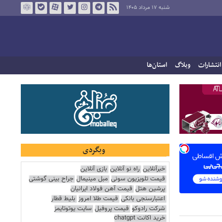
شنبه ۱۷ مرداد ۱۴۰۵
انتشارات
وبلاگ
استان‌ها
وبگردی
خبرآنلاین
راه نو آنلاین
بازی آنلاین
قیمت تلویزیون سونی
مبل مینیمال
جراح بینی گوشتی
پرشین هتل
قیمت آهن فولاد ایرانیان
اعتبارسنجی بانکی
قیمت طلا امروز
بلیط قطار
شرکت رادوکو
قیمت پروفیل
سایت یوتوتایمز
خرید اکانت chatgpt