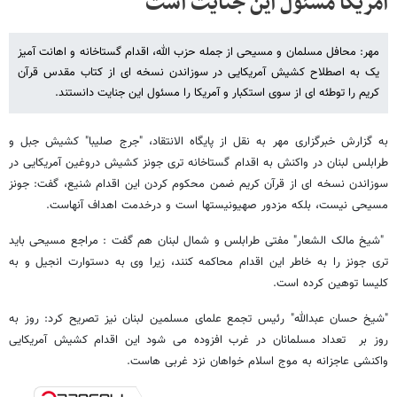
آمریکا مسئول این جنایت است
مهر: محافل مسلمان و مسیحی از جمله حزب الله، اقدام گستاخانه و اهانت آمیز
یک به اصطلاح کشیش آمریکایی در سوزاندن نسخه ای از کتاب مقدس قرآن
کریم را توطئه ای از سوی استکبار و آمریکا را مسئول این جنایت دانستند.
به گزارش خبرگزاری مهر به نقل از پایگاه الانتقاد، "جرج صلیبا" کشیش جبل و
طرابلس لبنان در واکنش به اقدام گستاخانه تری جونز کشیش دروغین آمریکایی در
سوزاندن نسخه ای از قرآن کریم ضمن محکوم کردن این اقدام شنیع، گفت: جونز
مسیحی نیست، بلکه مزدور صهیونیستها است و درخدمت اهداف آنهاست.
"شیخ مالک الشعار" مفتی طرابلس و شمال لبنان هم گفت : مراجع مسیحی باید
تری جونز را به خاطر این اقدام محاکمه کنند، زیرا وی به دستوارت انجیل و به
کلیسا توهین کرده است.
"شیخ حسان عبدالله" رئیس تجمع علمای مسلمین لبنان نیز تصریح کرد: روز به
روز بر تعداد مسلمانان در غرب افزوده می شود این اقدام کشیش آمریکایی
واکنشی عاجزانه به موج اسلام خواهان نزد غربی هاست.