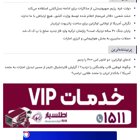
دولت غزه: رژیم صهیونیستی از مذاکرات برای ادامه نسل‌کشی استفاده می‌کند
حشد شعبی: دفاتر غیرمجاز اعلام شده توسط وزارت کشور، هیچ ارتباطی با ما ندارند
نگرانی آمریکا از توانایی اوکراین برای ساخت پاتریوت ارزان‌تر
پایان جنگ ۴۰ ساله نزدیک است؟ پارلمان ترکیه وارد فاز جدید صلح با پ.ک.ک شد
حملات سایبری به بخش هواپیمایی و انرژی امارات
پربیننده‌ترین
ادعای اوکراین: دو لانچر اس-۴۰۰ را زدیم
چگونه ابوظبی قاپ واشنگتن را دزدید؟ / گزارش فایننشیال تایمز از مسیر تبدیل امارات به متحد
آمریکا / بانکدار ایران یا متحد طلایی ترامپ؟