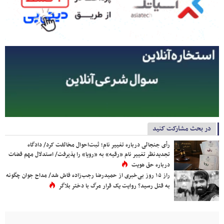
در بحث مشارکت کنید
رأی جنجالی درباره تغییر نام؛ ثبت‌احوال مخالفت کرد/ دادگاه
تجدیدنظر تغییر نام «رقیه» به «رویا» را پذیرفت/ استدلال مهم قضات
درباره حق هویت
راز ۱۵ روز بی‌خبری از حمیدرضا رجب‌زاده فاش شد/ مداح جوان چگونه
به قتل رسید؟ روایت یک قرار مرگ با دختر بلاگر