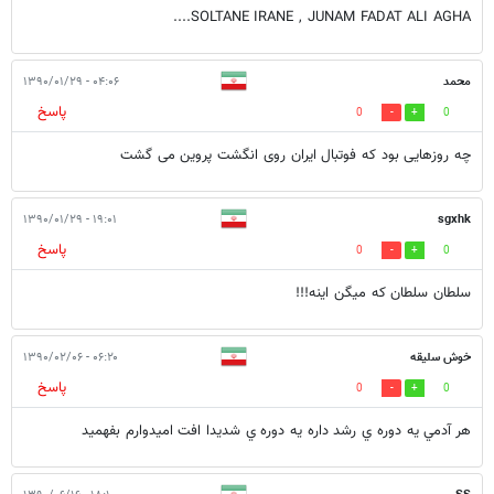
SOLTANE IRANE , JUNAM FADAT ALI AGHA....
محمد
۰۴:۰۶ - ۱۳۹۰/۰۱/۲۹
پاسخ
0
0
چه روزهایی بود که فوتبال ایران روی انگشت پروین می گشت
۱۹:۰۱ - ۱۳۹۰/۰۱/۲۹
sgxhk
پاسخ
0
0
سلطان سلطان كه ميگن اينه!!!
خوش سليقه
۰۶:۲۰ - ۱۳۹۰/۰۲/۰۶
پاسخ
0
0
هر آدمي يه دوره ي رشد داره يه دوره ي شديدا افت اميدوارم بفهميد