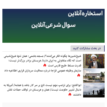
در بحث مشارکت کنید
شیخ‌نشین‌ها چگونه فکر می‌کنند؟/ مسجدجامعی: عمان تنها شیخ‌نشینی
است که نگاه متفاوتی به ایران دارد/ عربستان برادر بزرگ‌تر نیست؛
قدرت مسلط خلیج فارس است
سازمان وظیفه عمومی فراجا درباره معافیت سربازان فراری اطلاعیه داد
ابوالفتح: برای ترامپ مهم نیست تاج بر سر کار باشد یا عمامه/ آمریکا به
دنبال تغییر حکومت نیست/ عمان و عربستان در توقف حملات نقش
داشتند