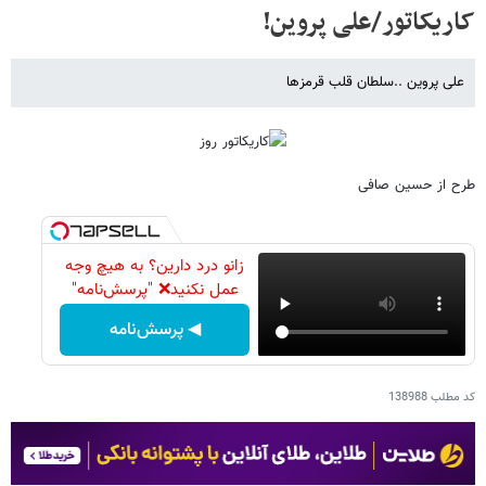
کاریکاتور/علی پروین!
علی پروین ..سلطان قلب قرمزها
طرح از حسین صافی
زانو درد دارین؟ به هیچ وجه
عمل نکنید❌ "پرسش‌نامه"
◀ پرسش‌نامه
کد مطلب
138988