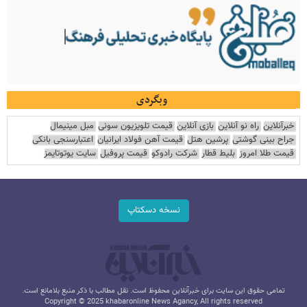
وبگردی
خبرآنلاین
راه نو آنلاین
بازی آنلاین
قیمت تلویزیون سونی
مبل مینیمال
جراح بینی گوشتی
پرشین هتل
قیمت آهن فولاد ایرانیان
اعتبارسنجی بانکی
قیمت طلا امروز
بلیط قطار
شرکت رادوکو
قیمت پروفیل
سایت یوتوتایمز
نسخه دسکتاپ
تمامی حقوق این سایت برای خبرآنلاین محفوظ است. نقل مطالب با ذکر منبع بلامانع است.
Copyright © 2025 khabaronline News Agancy, All rights reserved